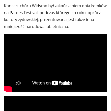
Koncert chóru Widymo był zakończeniem dnia Łemków
na Pardes Festival, podczas którego co roku, oprócz
kultury żydowskiej, prezentowana jest także inna
mniejszość narodowa lub etniczna.