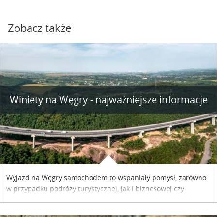
Zobacz także
Winiety na Węgry - najważniejsze informacje
Wyjazd na Węgry samochodem to wspaniały pomysł, zarówno
w przypadku podróży turystycznej, jak i biznesowej czy
służbowej. Pamiętać tylko trzeba o wykupieniu winiety, co
można szybko i sprawnie zrobić online. Materiał powstał dzięki