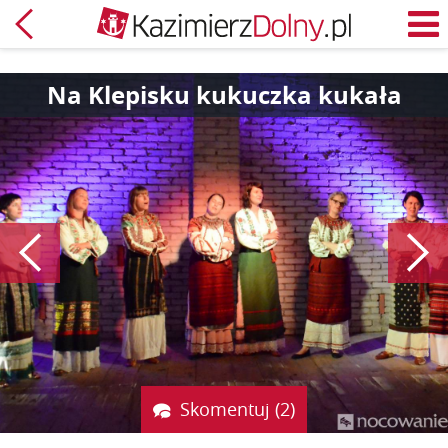
Powrót
M
Na Klepisku kukuczka kukała
Poprzedni
Skomentuj (2)