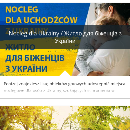
Nocleg dla Ukrainy / Житло для бiженцiв з
України
Poniżej znajdziesz listę obiektów gotowych udostępnić miejsca
noclegowe dla osób z Ukrainy, szukających schronienia w
naszym kraju. Skontaktuj się z właścicielem obiektu i uzgodnij
szczegóły....