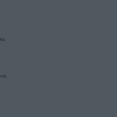
a
 Na
rek,
.