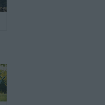
we,
ie
ie