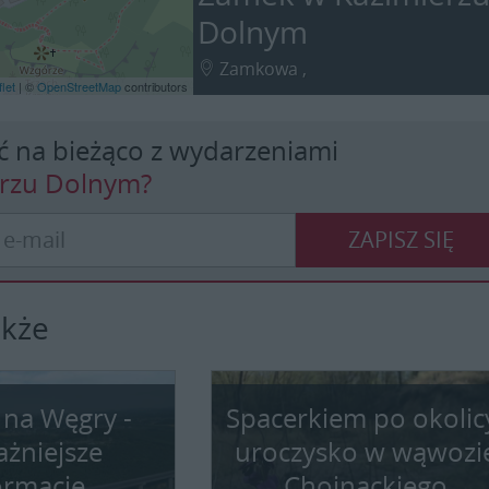
Dolnym
Zamkowa ,
let
| ©
OpenStreetMap
contributors
ć na bieżąco z wydarzeniami
erzu Dolnym?
ZAPISZ SIĘ
akże
 na Węgry -
Spacerkiem po okolic
ażniejsze
uroczysko w wąwozi
ormacje
Chojnackiego