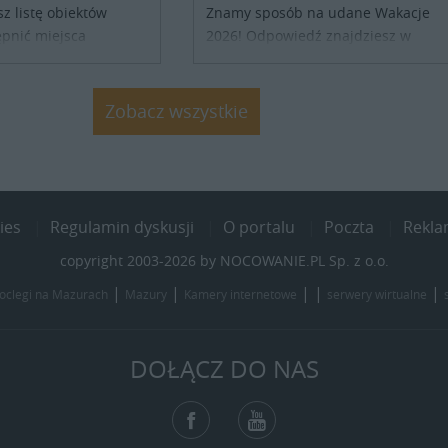
sz listę obiektów
Znamy sposób na udane Wakacje
pnić miejsca
2026! Odpowiedź znajdziesz w
ób z Ukrainy,
naszych ofertach noclegowych na
ronienia w naszym
Lato, Wakacje 2026. Nie zwlekaj
j się z właścicielem
atrakcyjne noclegi czekają...
Zobacz wszystkie
j szczegóły....
ies
Regulamin dyskusji
O portalu
Poczta
Rekl
copyright 2003-2026 by NOCOWANIE.PL Sp. z o.o.
|
|
| |
|
oclegi na Mazurach
Mazury
Kamery internetowe
serwery wirtualne
DOŁĄCZ DO NAS
Facebook
YouTube