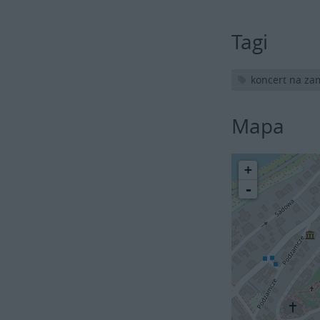
Tagi
koncert na z
Mapa
+
-