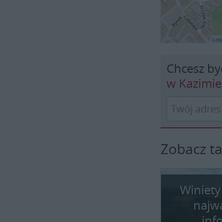
Leaf
Chcesz by
w Kazimi
Zobacz t
Winiety
najw
inf