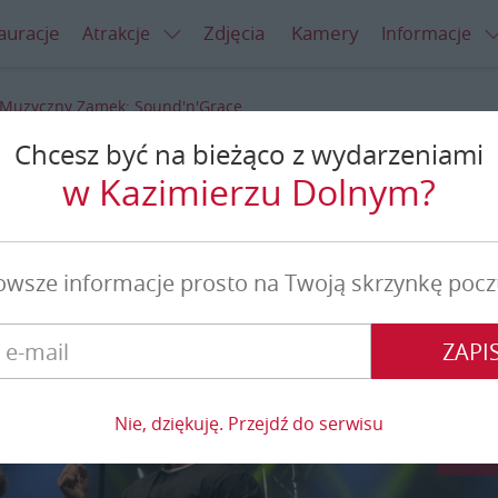
auracje
Zdjęcia
Kamery
Atrakcje
Informacje
Muzyczny Zamek: Sound'n'Grace
Chcesz być na bieżąco z wydarzeniami
k: Sound'n'Grace
w Kazimierzu Dolnym?
owsze informacje prosto na Twoją skrzynkę pocz
ZAPIS
Nie, dziękuję. Przejdź do serwisu