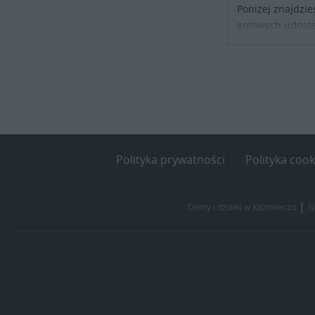
Poniżej znajdzie
gotowych udostę
noclegowe dla os
szukających sch
kraju. Skontaktu
obiektu i uzgodni
Polityka prywatności
Polityka cook
|
Domy i działki w Kazimierzu
N