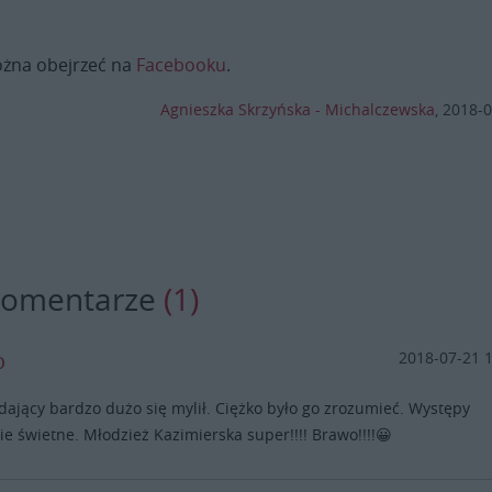
ożna obejrzeć na
Facebooku
.
Agnieszka Skrzyńska - Michalczewska
,
2018-0
komentarze
(1)
o
2018-07-21 
ający bardzo dużo się mylił. Ciężko było go zrozumieć. Występy
ie świetne. Młodzież Kazimierska super!!!! Brawo!!!!😀