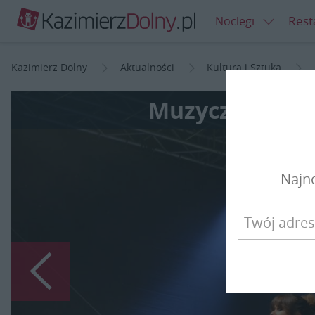
Rest
Noclegi
Kazimierz Dolny
Aktualności
Kultura i Sztuka
Muzyczny Zame
Najn
Poprzedni