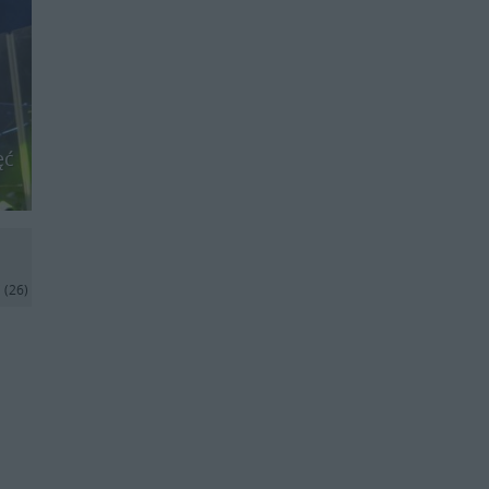
ęć
j
(26)