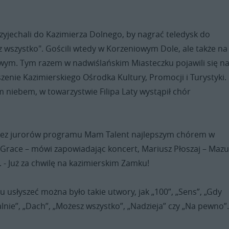
rzyjechali do Kazimierza Dolnego, by nagrać teledysk do
 wszystko". Gościli wtedy w Korzeniowym Dole, ale także na
m. Tym razem w nadwiślańskim Miasteczku pojawili się n
zenie Kazimierskiego Ośrodka Kultury, Promocji i Turystyki.
 niebem, w towarzystwie Filipa Laty wystąpił chór
rzez jurorów programu Mam Talent najlepszym chórem w
'Grace – mówi zapowiadając koncert, Mariusz Płoszaj – Mazu
 - Już za chwilę na kazimierskim Zamku!
 usłyszeć można było takie utwory, jak „100”, „Sens”, „Gdy
lnie”, „Dach”, „Możesz wszystko”, „Nadzieja” czy „Na pewno”