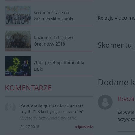
Sound'n'Grace na
Relację video m
kazimierskim zamku
Kazimierski Festiwal
Skomentuj
Organowy 2018
Złote przeboje Romualda
Lipki
Dodane 
KOMENTARZE
Bodzi
Zapowiadający bardzo dużo się
mylił. Ciężko było go zrozumieć.
Zapowiad
Występy oczywiście świetne.
oczywiśc
Młodzież Kazimierska super!!!!
21.07.2018
odpowiedz
Brawo!!!!😀