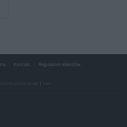
ama
Kontakt
Regulamin klientów
|
szklarska poręba noclegi
lublin