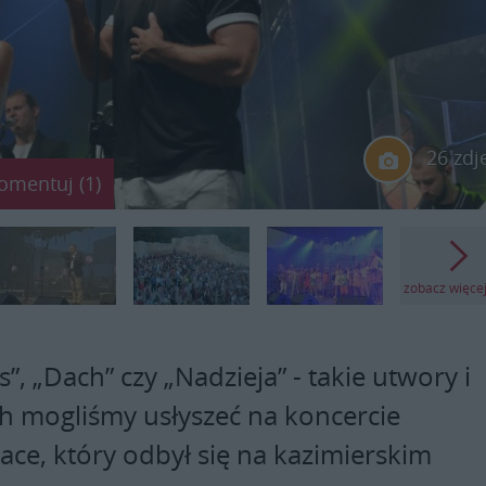
26 zdj
omentuj (1)
zobacz więce
s”, „Dach” czy „Nadzieja” - takie utwory i
ch mogliśmy usłyszeć na koncercie
ace, który odbył się na kazimierskim