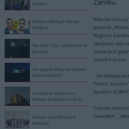
Zamku.
Dolnym
Kilka lat temu p
Kabaret Młodych Panów.
piosenki „Możesz
Konkurs
Wzgórzu Zamkowy
specjalne zapros
Raz Dwa Trzy z koncertem w
scenie pod gołym
Janowcu
Sound'n'Grace.
Kto wygrał bilety na koncert
- Okrzyknięty p
Sound’n’Grace?
Polsce: Sound'n
dyrektor KOKPiT.
Co robić w Kazimierzu
Dolnym w weekend (20-22 ...
Podczas koncertu
Gwiazdka”, „Idea
Koncert Sound’n’Grace.
Konkurs!