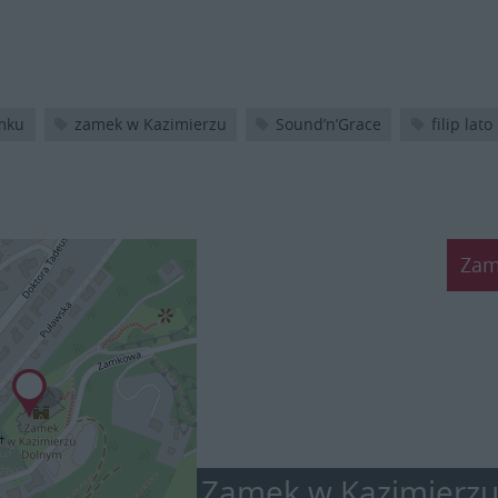
amku
zamek w Kazimierzu
Sound’n’Grace
filip lato
Zam
Zamek w Kazimierz