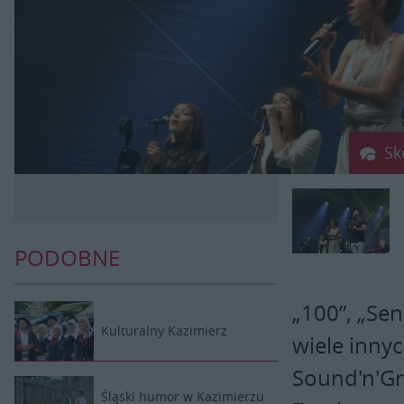
Sk
PODOBNE
„100”, „Sen
Kulturalny Kazimierz
wiele inny
Sound'n'Gr
Śląski humor w Kazimierzu