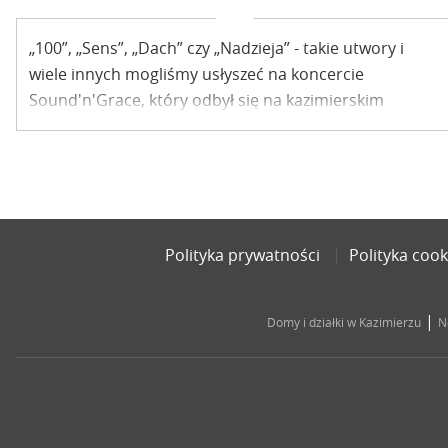
„100”, „Sens”, „Dach” czy „Nadzieja” - takie utwory i
wiele innych mogliśmy usłyszeć na koncercie
Sound'n'Grace, który odbył się na kazimierskim
Zamku.
Polityka prywatności
Polityka cook
|
Domy i działki w Kazimierzu
N