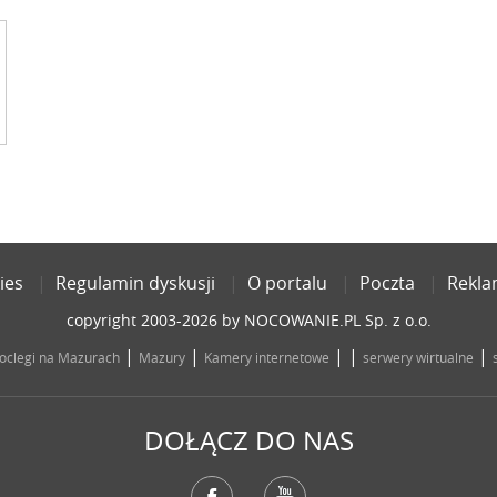
ies
Regulamin dyskusji
O portalu
Poczta
Rekl
copyright 2003-2026 by NOCOWANIE.PL Sp. z o.o.
|
|
| |
|
oclegi na Mazurach
Mazury
Kamery internetowe
serwery wirtualne
DOŁĄCZ DO NAS
Facebook
YouTube