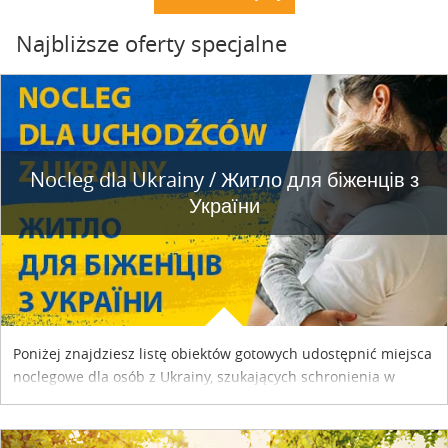
Najbliższe oferty specjalne
Nocleg dla Ukrainy / Житло для бiженцiв з
України
Poniżej znajdziesz listę obiektów gotowych udostępnić miejsca
noclegowe dla osób z Ukrainy, szukających schronienia w
naszym kraju. Skontaktuj się z właścicielem obiektu i uzgodnij
szczegóły....