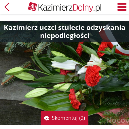
Powrót
M
Kazimierz uczci stulecie odzyskania
niepodległości
Skomentuj (2)