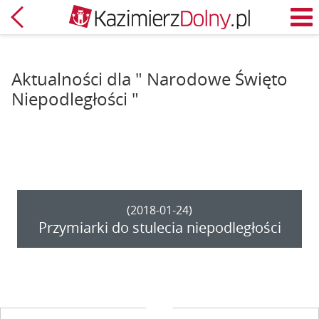
Powrót
M
Aktualności dla " Narodowe Święto
Niepodległości "
(2018-01-24)
Przymiarki do stulecia niepodległości