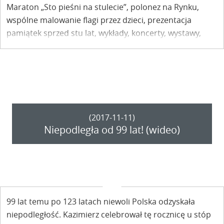
Maraton „Sto pieśni na stulecie”, polonez na Rynku,
wspólne malowanie flagi przez dzieci, prezentacja
pamiątek sprzed stu lat, wykłady, koncerty, wystawy,
konkursy, imprezy sportowe i inne. W Kazimierzu trwa
budowanie listy wydarzeń uświetniających stulecie
niepodległości Polski.
(2017-11-11)
Niepodległa od 99 lat! (wideo)
99 lat temu po 123 latach niewoli Polska odzyskała
niepodległość. Kazimierz celebrował tę rocznicę u stóp