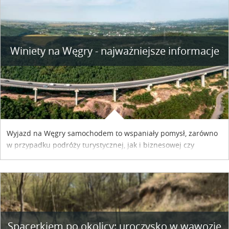
Winiety na Węgry - najważniejsze informacje
Wyjazd na Węgry samochodem to wspaniały pomysł, zarówno
w przypadku podróży turystycznej, jak i biznesowej czy
służbowej. Pamiętać tylko trzeba o wykupieniu winiety, co
można szybko i sprawnie zrobić online. Materiał powstał dzięki
współpracy reklamowej z Hungary Vignette.
Spacerkiem po okolicy: uroczysko w wąwozie