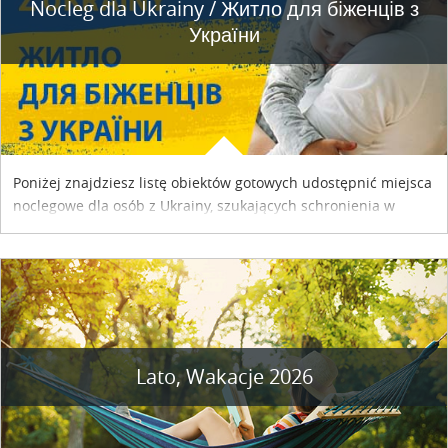
Nocleg dla Ukrainy / Житло для бiженцiв з
України
Poniżej znajdziesz listę obiektów gotowych udostępnić miejsca
noclegowe dla osób z Ukrainy, szukających schronienia w
naszym kraju. Skontaktuj się z właścicielem obiektu i uzgodnij
szczegóły....
Lato, Wakacje 2026