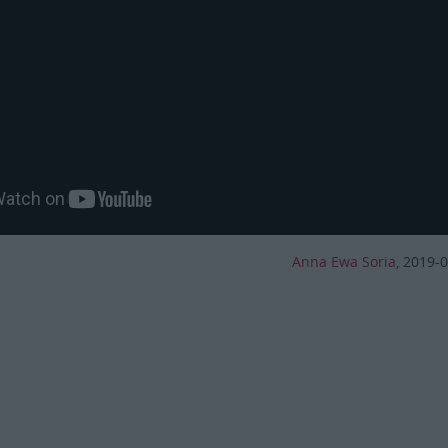
Anna Ewa Soria
,
2019-0