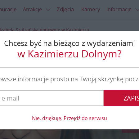
auracje
Zdjęcia
Kamery
Atrakcje
Informacje
Izabela Szafrańska ponownie w Kazimierzu
Chcesz być na bieżąco z wydarzeniami
 ponownie w Kazimierzu
w Kazimierzu Dolnym?
owsze informacje prosto na Twoją skrzynkę pocz
ZAPIS
Nie, dziękuję. Przejdź do serwisu