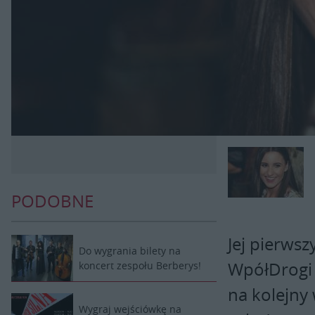
PODOBNE
Jej pierws
Do wygrania bilety na
WpółDrogi z
koncert zespołu Berberys!
na kolejny
Wygraj wejściówkę na