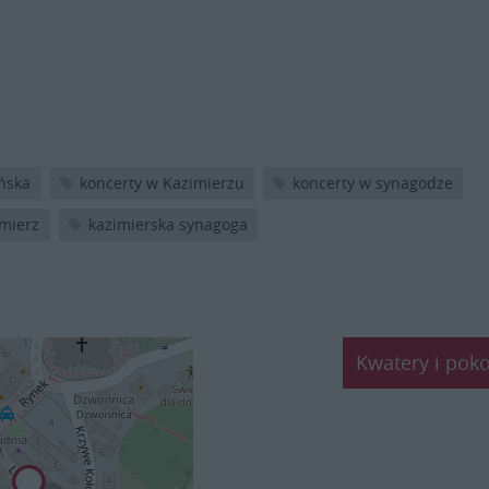
ańska
koncerty w Kazimierzu
koncerty w synagodze
mierz
kazimierska synagoga
Kwatery i poko