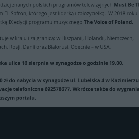
rdziej znanych polskich programów telewizyjnych
Must Be T
 EL Safron, którego jest liderką i założycielką. W 2018 roku
istką IX edycji programu muzycznego
The Voice of Poland.
uje w kraju i za granicą: w Hiszpanii, Holandii, Niemczech,
ch, Rosji, Danii oraz Białorusi. Obecnie – w USA.
a ulica 16 sierpnia w synagodze o godzinie 19.00.
50 zł do nabycia w synagodze ul. Lubelska 4 w Kazimierz
acje telefoniczne 692578677. Wkrótce także do wygrani
aszym portalu.