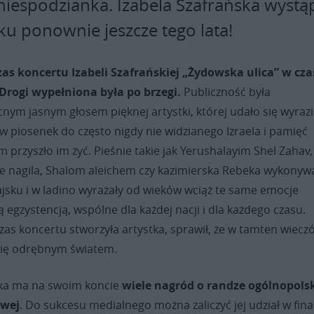
 niespodzianka. Izabela Szafrańska wystą
ku ponownie jeszcze tego lata!
s koncertu Izabeli Szafrańskiej „Żydowska ulica” w cza
Drogi wypełniona była po brzegi.
Publiczność była
ym jasnym głosem pięknej artystki, której udało się wyrazi
 piosenek do często nigdy nie widzianego Izraela i pamięć
m przyszło im żyć. Pieśnie takie jak Yerushalayim Shel Zahav,
 nagila, Shalom aleichem czy kazimierska Rebeka wykonyw
ajsku i w ladino wyrażały od wieków wciąż te same emocje
ą egzystencją, wspólne dla każdej nacji i dla każdego czasu.
czas koncertu stworzyła artystka, sprawił, że w tamten wiecz
się odrębnym światem.
ska ma na swoim koncie
wiele nagród o randze ogólnopolsk
owej
. Do sukcesu medialnego można zaliczyć jej udział w fina