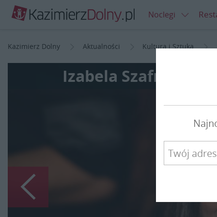
Rest
Noclegi
Kazimierz Dolny
Aktualności
Kultura i Sztuka
Izabela Szafrańska
Najn
Poprzedni