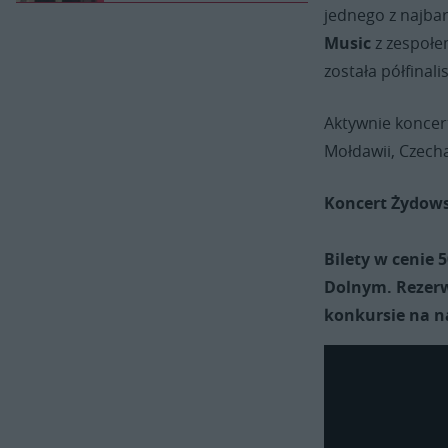
jednego z najba
Music
z zespołem
została półfinal
Aktywnie koncert
Mołdawii, Czecha
Koncert Żydowsk
Bilety w cenie 
Dolnym. Rezerw
konkursie na n