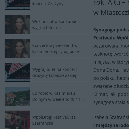
rok. A tu –
koncert Grażyny ...
w Miastecz
Weź udział w konkursie i
wygraj bilet na ...
Synagoga podcza
Festiwalu Wpół
oczarowana mocn
Koncertowy weekend w
kazimierskiej synagodze
tęsknotę twórców
miejsca, w który
Wygraj bilet na koncert
Dona Dona, Have
Grażyny Łobaszewskiej!
po polsku, hebr
związane z ludzk
Co robić w Kazimierzu
Klimat, jaki pod
Dolnym w weekend (9-11 ...
synagoga stała 
Izabela Szafrań
WpółDrogi Festival: Iza
Szafrańska
i międzynarod