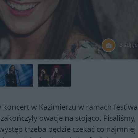
3 zdjęc
zy koncert w Kazimierzu w ramach festiwa
akończyły owacje na stojąco. Pisaliśmy,
 występ trzeba będzie czekać co najmniej