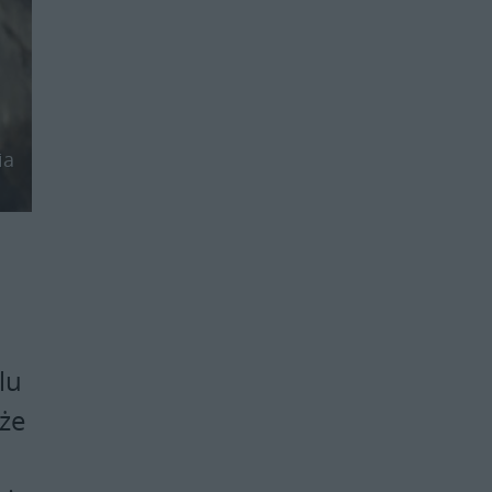
ia
lu
 że