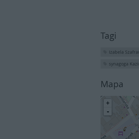
Tagi
Izabela Szafr
synagoga Kazi
Mapa
+
-