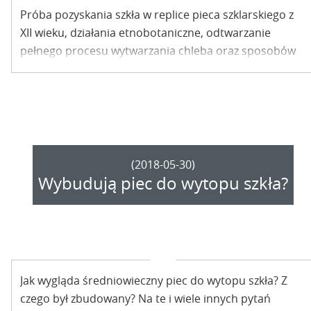
Próba pozyskania szkła w replice pieca szklarskiego z
XII wieku, działania etnobotaniczne, odtwarzanie
pełnego procesu wytwarzania chleba oraz sposobów
przechowywania surowców spożywczych, łucznictwo,
tkactwo, garncarstwo a także słowiańska kuchnia. Tak
wygląda program 15. edycji Warsztatów Archeologii
Doświadczalnej.
(2018-05-30)
Wybudują piec do wytopu szkła?
Jak wygląda średniowieczny piec do wytopu szkła? Z
czego był zbudowany? Na te i wiele innych pytań