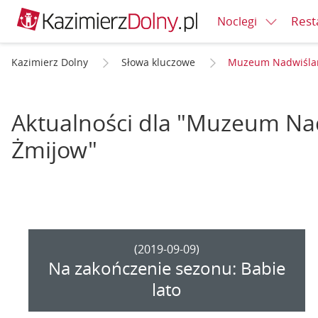
Rest
Noclegi
Kazimierz Dolny
Słowa kluczowe
Muzeum Nadwiślańs
Aktualności dla "Muzeum Nad
Żmijow"
(2019-09-09)
Na zakończenie sezonu: Babie
lato