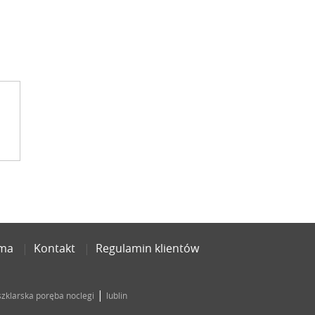
ama
Kontakt
Regulamin klientów
|
szklarska poręba noclegi
lublin