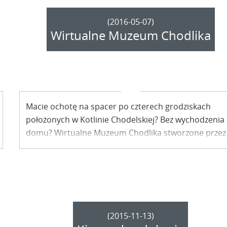
(2016-05-07)
Wirtualne Muzeum Chodlika
Macie ochotę na spacer po czterech grodziskach
położonych w Kotlinie Chodelskiej? Bez wychodzenia 
domu? Wirtualne Muzeum Chodlika stworzone przez
grupę archeologów z Polskiej Akademii Nauk już dział
(2015-11-13)