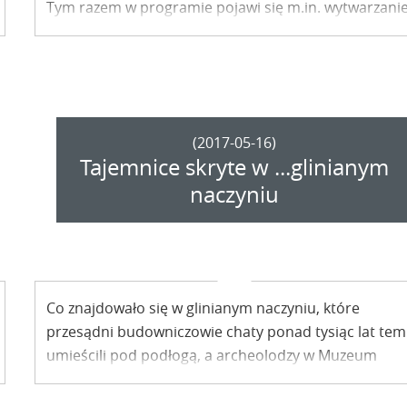
Tym razem w programie pojawi się m.in. wytwarzani
szkła metodami z XII wieku, garncarstwo
wczesnośredniowieczne czy też spacery botaniczne.
(2017-05-16)
Tajemnice skryte w ...glinianym
naczyniu
Co znajdowało się w glinianym naczyniu, które
przesądni budowniczowie chaty ponad tysiąc lat te
umieścili pod podłogą, a archeolodzy w Muzeum
Nadwiślańskim odkopali latem ubiegłego roku?
Odpowiedź na to pytanie może być zaskakująca.