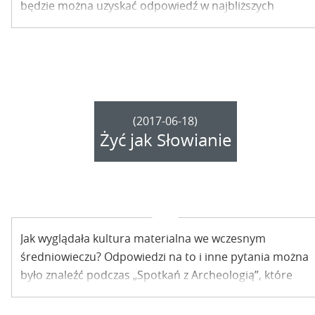
będzie można uzyskać odpowiedź w najbliższych
dniach w Grodzisku Żmijowiska.
(2017-06-18)
Żyć jak Słowianie
Jak wyglądała kultura materialna we wczesnym
średniowieczu? Odpowiedzi na to i inne pytania można
było znaleźć podczas „Spotkań z Archeologią”, które
odbyły się na terenie Grodziska Żmijowiska.