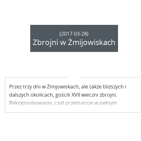
(2017-03-28)
Zbrojni w Żmijowiskach
Przez trzy dni w Żmijowiskach, ale także bliższych i
dalszych okolicach, gościli XVII wieczni zbrojni.
Rekognoskowanie, czyli przemarsze w pełnym
uzbrojeniu z epoki, to niepowtarzalna okazja do
odbycia lekcji historii w terenie.