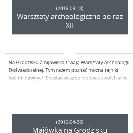
(2016-08-18)
Warsztaty archeologiczne po raz
XII
Na Grodzisku Żmijowiska trwają Warsztaty Archeologii
Doświadczalnej. Tym razem poznać można tajniki
kuchni dawnych Słowian oraz spróbować swoich sił w
tworzeniu wczesnośredniowiecznej ceramiki.
Zarezerwuj sobie miejsce już dziś.
(2016-04-28)
Majówka na Grodzisku