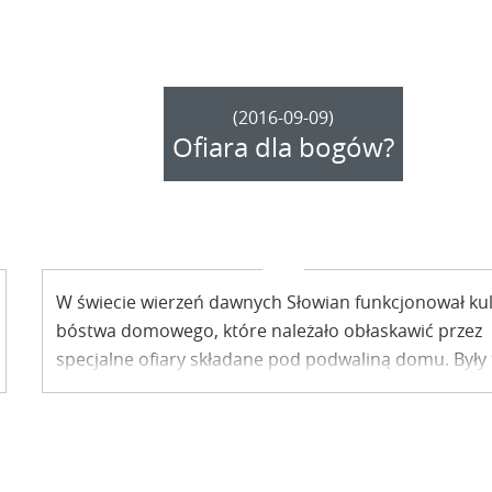
(2016-09-09)
Ofiara dla bogów?
W świecie wierzeń dawnych Słowian funkcjonował kul
bóstwa domowego, które należało obłaskawić przez
specjalne ofiary składane pod podwaliną domu. Były 
ofiary z głów zwierząt lub pokarmów złożonych w
glinianych naczyniach. Dwa z takich naczyń odkryto
właśnie w pobliskich Żmijowiskach. Czym mieszkańcy
grodziska próbowali pozyskać przychylność bogów?