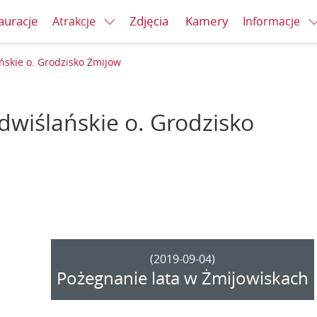
auracje
Zdjęcia
Kamery
Atrakcje
Informacje
kie o. Grodzisko Żmijow
wiślańskie o. Grodzisko
(2019-09-04)
Pożegnanie lata w Żmijowiskach