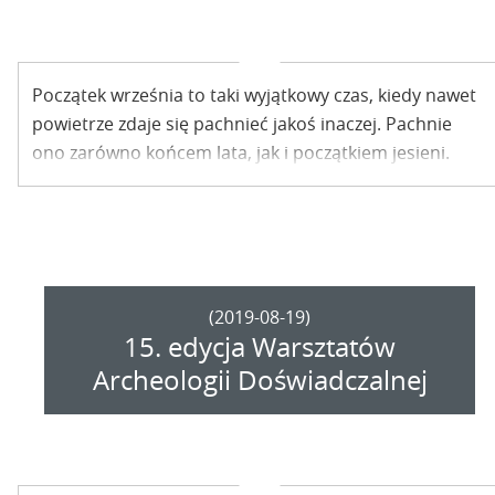
Początek września to taki wyjątkowy czas, kiedy nawet
powietrze zdaje się pachnieć jakoś inaczej. Pachnie
ono zarówno końcem lata, jak i początkiem jesieni.
Soczystymi śliwkami, jabłkami i wrzosem. Szczególnie w
niektórych miejscach, tych oderwanych nieco od
wielkich miast. Takich, jak na przykład Grodzisko
Żmijowiska. Tak, tam ten zapach jest doskonale
wyczuwalny. Szczególnie teraz.
(2019-08-19)
15. edycja Warsztatów
Archeologii Doświadczalnej