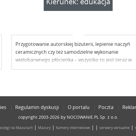
Kierunek: edukacja
Przygotowanie autorskiej biżuterii, lepienie naczyń
ceramicznych czy też samodzielne wykonanie
wielobarwnego płócienka – wszystko to jest teraz w
zasięgu ręki. Muzeum Nadwiślańskie w Kazimierzu
Dolnym organizuje bowiem cykl bezpłatnych
warsztatów, w których możesz wziąć udział również i
Ty. Zapisy już trwają.
ies
Regulamin dyskusji
O portalu
Poczta
Rekl
copyright 2003-2026 by NOCOWANIE.PL Sp. z o.o.
|
|
| |
|
oclegi na Mazurach
Mazury
Kamery internetowe
serwery wirtualne