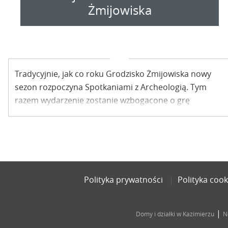
Żmijowiska
Tradycyjnie, jak co roku Grodzisko Żmijowiska nowy
sezon rozpoczyna Spotkaniami z Archeologią. Tym
razem wydarzenie zostanie wzbogacone o grę
terenową „Tajemnice słowiańskiej osady. Ostatni
dzień”.
Polityka prywatności
Polityka cook
|
Domy i działki w Kazimierzu
N