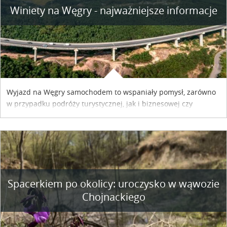
Winiety na Węgry - najważniejsze informacje
Wyjazd na Węgry samochodem to wspaniały pomysł, zarówno
w przypadku podróży turystycznej, jak i biznesowej czy
służbowej. Pamiętać tylko trzeba o wykupieniu winiety, co
można szybko i sprawnie zrobić online. Materiał powstał dzięki
współpracy reklamowej z Hungary Vignette.
Spacerkiem po okolicy: uroczysko w wąwozie
Chojnackiego