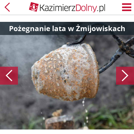
Powrót
M
Pożegnanie lata w Żmijowiskach
Poprzedni