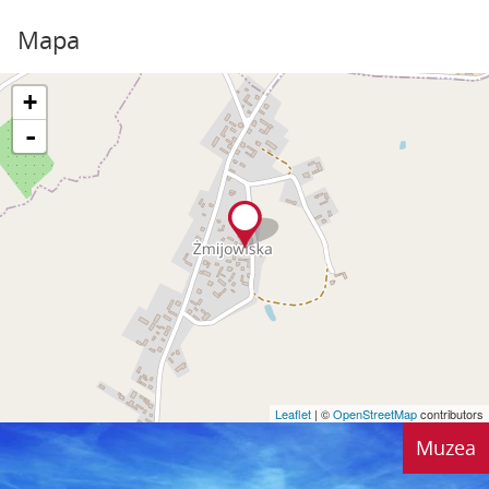
Mapa
+
-
Leaflet
| ©
OpenStreetMap
contributors
Muzea