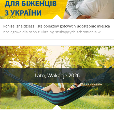
Poniżej znajdziesz listę obiektów gotowych udostępnić miejsca
noclegowe dla osób z Ukrainy, szukających schronienia w
naszym kraju. Skontaktuj się z właścicielem obiektu i uzgodnij
szczegóły....
Lato, Wakacje 2026