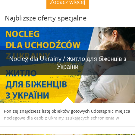
Zobacz więcej
Najbliższe oferty specjalne
Nocleg dla Ukrainy / Житло для бiженцiв з
України
Poniżej znajdziesz listę obiektów gotowych udostępnić miejsca
noclegowe dla osób z Ukrainy, szukających schronienia w
naszym kraju. Skontaktuj się z właścicielem obiektu i uzgodnij
szczegóły....