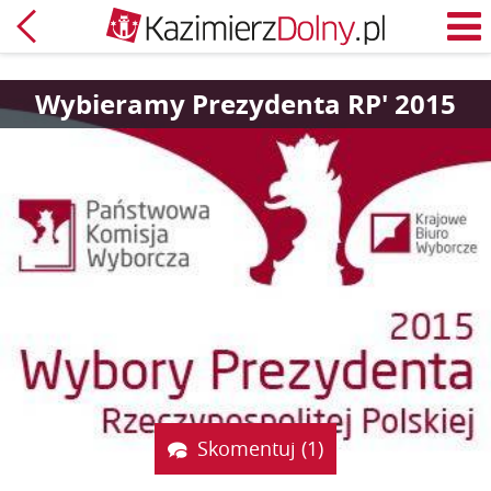
Powrót
M
Wybieramy Prezydenta RP' 2015
Skomentuj (1)