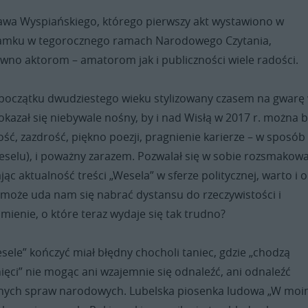
ława Wyspiańskiego, którego pierwszy akt wystawiono w
Zamku w tegorocznego ramach Narodowego Czytania,
ówno aktorom – amatorom jak i publiczności wiele radości.
 początku dwudziestego wieku stylizowany czasem na gwarę 
kazał się niebywale nośny, by i nad Wisłą w 2017 r. można b
ść, zazdrość, piękno poezji, pragnienie karierze – w sposób 
 weselu), i poważny zarazem. Pozwalał się w sobie rozsmakowa
jąc aktualność treści „Wesela” w sferze politycznej, warto i o
 może uda nam się nabrać dystansu do rzeczywistości i
ienie, o które teraz wydaje się tak trudno?
sele” kończyć miał błędny chocholi taniec, gdzie „chodzą
ięci” nie mogąc ani wzajemnie się odnaleźć, ani odnaleźć
żnych spraw narodowych. Lubelska piosenka ludowa „W mo