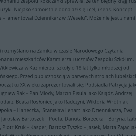
onaniu zespołu Rokiczanki sprawiła, że ten błędny krąg rus
yki. Niejako samoistnie odnalazł się i cel, i sens. Koncept
 – lamentował Dziennikarz w „Weselu”. Może nie jest z nami
 i rozmyślano na Zamku w czasie Narodowego Czytania
onaniu mieszkańców Kazimierza i uczniów Zespołu Szkół im.
itkiewicza w Kazimierzu, szkoły o 18 lat tylko młodszej od
skiego. Przed publicznością w barwnych strojach lubelskich
 początku XX wieku zaprezentowali się: Podsiadła Patrycja jak
gniew Rak – Pan Młody, Marcin Pisula jako Ksiądz, Andrzej
odarz, Beata Rosłoniec jako Radczyni, Wiktoria Wrótniak –
Opoka – Haneczka, Stanisław Lenart jako Dziennikarza, Ewa
 Jarosław Bartoszek – Poeta, Danuta Borzecka – Boryna, Iza
, Piotr Kruk – Kasper, Bartosz Tyszko – Jasiek, Marta Zając ja
hoł. W roli głównego muzykanta weselnego wystąpił Sławom