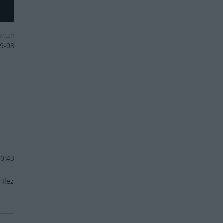
wicza
9-03
10:43
 Ileż