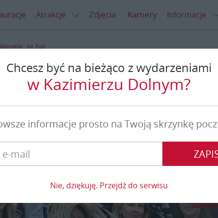
auracje
Zdjęcia
Kamery
Atrakcje
Informacje
Wesele, że ha!
Chcesz być na bieżąco z wydarzeniami
e, że ha!
w Kazimierzu Dolnym?
owsze informacje prosto na Twoją skrzynkę pocz
ZAPIS
Nie, dziękuję. Przejdź do serwisu