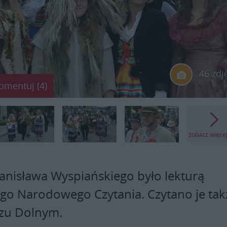
46 zdj
omentuj (4)
zobacz więce
tanisława Wyspiańskiego było lekturą
go Narodowego Czytania. Czytano je tak
zu Dolnym.