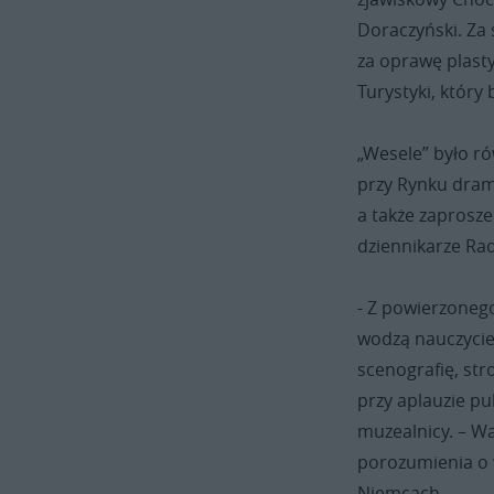
Doraczyński. Za 
za oprawę plasty
Turystyki, który
„Wesele” było r
przy Rynku dram
a także zaprosze
dziennikarze Rad
- Z powierzonego
wodzą nauczyciel
scenografię, str
przy aplauzie p
muzealnicy. – W
porozumienia o 
Niemcach.