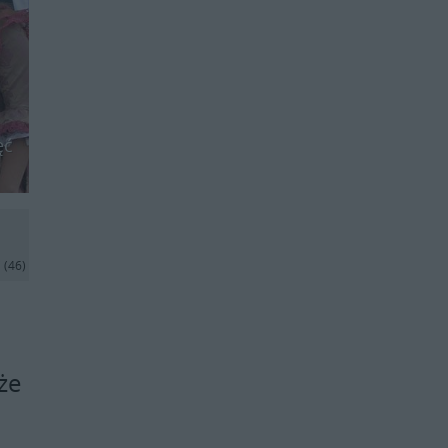
ęć
j
(46)
że