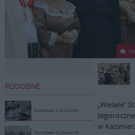
Sk
PODOBNE
„Wesele” S
Narodowo z Schulzem
tegoroczne
w Kazimier
Narodowe Czytanie'18: