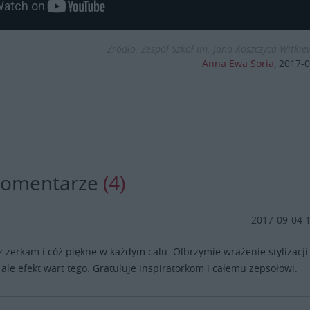
Źródło: Zespół Szkół im. Jana Koszczyca Witkie
Anna Ewa Soria
,
2017-0
komentarze
(4)
2017-09-04 
z zerkam i cóż piękne w każdym calu. Olbrzymie wrażenie stylizacji.
, ale efekt wart tego. Gratuluje inspiratorkom i całemu zepsołowi.