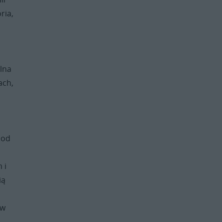
ria,
lna
ach,
pod
 i
ią
 w