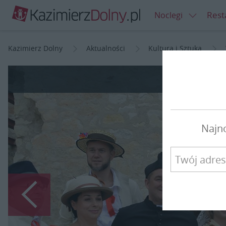
Rest
Noclegi
Kazimierz Dolny
Aktualności
Kultura i Sztuka
Wesel
Najn
Poprzedni