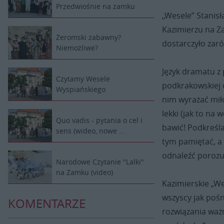
Przedwiośnie na zamku
„Wesele” Stanis
Kazimierzu na 
Żeromski zabawny?
dostarczyło zar
Niemożliwe?
Język dramatu z
Czytamy Wesele
podkrakowskiej o
Wyspiańskiego
nim wyrażać miło
lekki (jak to na
Quo vadis - pytania o cel i
bawić! Podkreśla
sens (wideo, nowe ...
tym pamiętać, a
odnaleźć porozum
Narodowe Czytanie "Lalki"
na Zamku (video)
Kazimierskie „We
wszyscy jak pośn
KOMENTARZE
rozwiązania wa