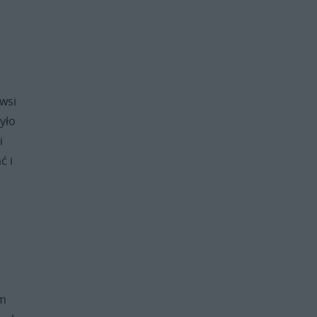
wsi
yło
i
ć i
im