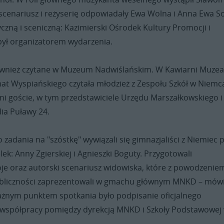
scenariusz i reżyserię odpowiadały Ewa Wolna i Anna Ewa So
czną i sceniczną: Kazimierski Ośrodek Kultury Promocji i
 był organizatorem wydarzenia.
ównież czytane w Muzeum Nadwiślańskim. W Kawiarni Muzea
at Wyspiańskiego czytała młodzież z Zespołu Szkół w Niemc
ni goście, w tym przedstawiciele Urzędu Marszałkowskiego i
ia Puławy 24.
 zadania na "szóstkę" wywiązali się gimnazjaliści z Niemiec 
ek: Anny Zgierskiej i Agnieszki Boguty. Przygotowali
oje oraz autorski scenariusz widowiska, które z powodzeniem
ubliczności zaprezentowali w gmachu głównym MNKD – mów
ażnym punktem spotkania było podpisanie oficjalnego
współpracy pomiędzy dyrekcją MNKD i Szkoły Podstawowej