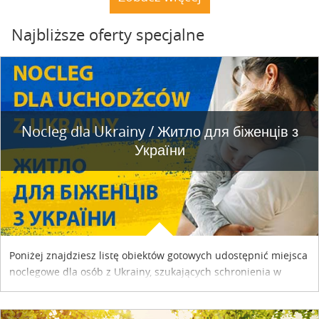
Najbliższe oferty specjalne
Nocleg dla Ukrainy / Житло для бiженцiв з
України
Poniżej znajdziesz listę obiektów gotowych udostępnić miejsca
noclegowe dla osób z Ukrainy, szukających schronienia w
naszym kraju. Skontaktuj się z właścicielem obiektu i uzgodnij
szczegóły....