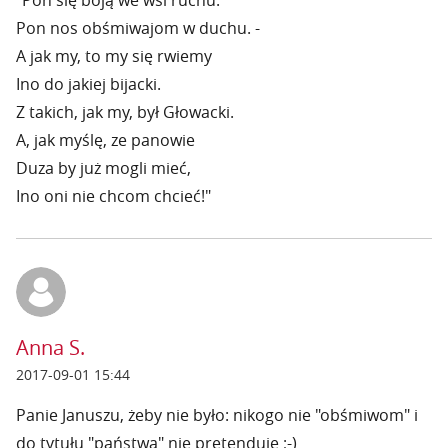
"Pon się boją we wsi ruchu.
Pon nos obśmiwajom w duchu. -
A jak my, to my się rwiemy
Ino do jakiej bijacki.
Z takich, jak my, był Głowacki.
A, jak myślę, ze panowie
Duza by już mogli mieć,
Ino oni nie chcom chcieć!"
Anna S.
2017-09-01 15:44
Panie Januszu, żeby nie było: nikogo nie "obśmiwom" i
do tytułu "państwa" nie pretenduję ;-)