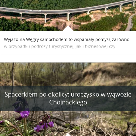
Wyjazd na Węgry samochodem to wspaniały pomysł, zarówno
w przypadku podróży turystycznej, jak i biznesowej czy
służbowej. Pamiętać tylko trzeba o wykupieniu winiety, co
można szybko i sprawnie zrobić online. Materiał powstał dzięki
współpracy reklamowej z Hungary Vignette.
Spacerkiem po okolicy: uroczysko w wąwozie
Chojnackiego