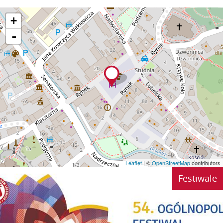
+
-
Leaflet
| ©
OpenStreetMap
contributors
Festiwale