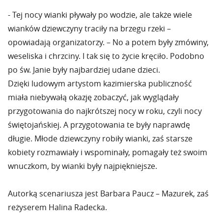
- Tej nocy wianki pływały po wodzie, ale także wiele
wianków dziewczyny traciły na brzegu rzeki –
opowiadają organizatorzy. – No a potem były zmówiny,
weseliska i chrzciny. I tak się to życie kręciło. Podobno
po św. Janie były najbardziej udane dzieci.
Dzięki ludowym artystom kazimierska publiczność
miała niebywałą okazję zobaczyć, jak wyglądały
przygotowania do najkrótszej nocy w roku, czyli nocy
świętojańskiej. A przygotowania te były naprawdę
długie. Młode dziewczyny robiły wianki, zaś starsze
kobiety rozmawiały i wspominały, pomagały też swoim
wnuczkom, by wianki były najpiękniejsze.
Autorką scenariusza jest Barbara Paucz – Mazurek, zaś
reżyserem Halina Radecka.