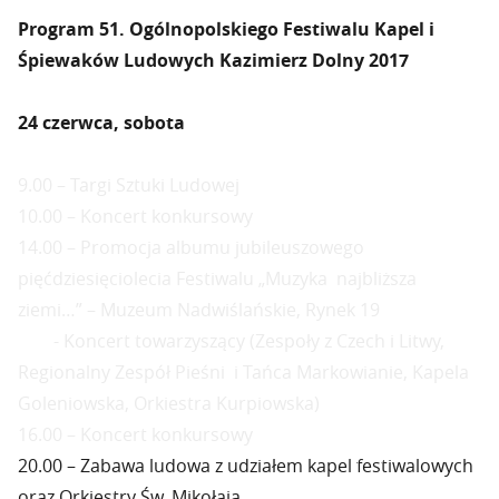
Program 51. Ogólnopolskiego Festiwalu Kapel i
Śpiewaków Ludowych Kazimierz Dolny 2017
24 czerwca, sobota
9.00 – Targi Sztuki Ludowej
10.00 – Koncert konkursowy
14.00 – Promocja albumu jubileuszowego
pięćdziesięciolecia Festiwalu „Muzyka najbliższa
ziemi…” – Muzeum Nadwiślańskie, Rynek 19
- Koncert towarzyszący (Zespoły z Czech i Litwy,
Regionalny Zespół Pieśni i Tańca Markowianie, Kapela
Goleniowska, Orkiestra Kurpiowska)
16.00 – Koncert konkursowy
20.00 – Zabawa ludowa z udziałem kapel festiwalowych
oraz Orkiestry Św. Mikołaja