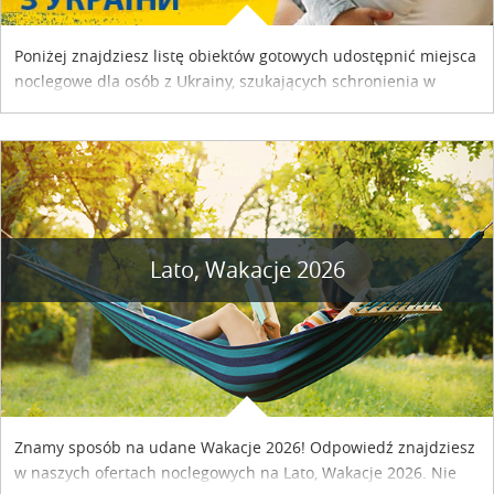
Poniżej znajdziesz listę obiektów gotowych udostępnić miejsca
noclegowe dla osób z Ukrainy, szukających schronienia w
naszym kraju. Skontaktuj się z właścicielem obiektu i uzgodnij
szczegóły....
Lato, Wakacje 2026
Znamy sposób na udane Wakacje 2026! Odpowiedź znajdziesz
w naszych ofertach noclegowych na Lato, Wakacje 2026. Nie