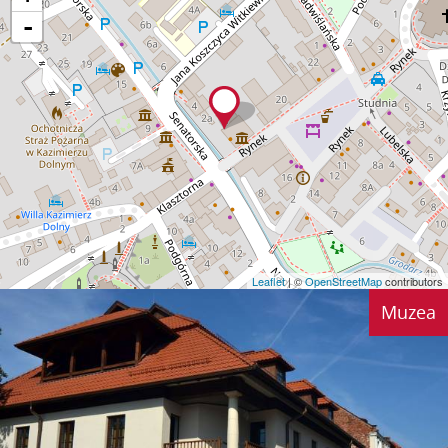
-
Leaflet
| ©
OpenStreetMap
contributors
Muzea