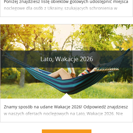
Poniżej znajdziesz listę obiektów gotowych udostępnić miejsca
noclegowe dla osób z Ukrainy, szukających schronienia w
naszym kraju. Skontaktuj się z właścicielem obiektu i uzgodnij
szczegóły....
Lato, Wakacje 2026
Znamy sposób na udane Wakacje 2026! Odpowiedź znajdziesz
w naszych ofertach noclegowych na Lato, Wakacje 2026. Nie
zwlekaj atrakcyjne noclegi czekają...