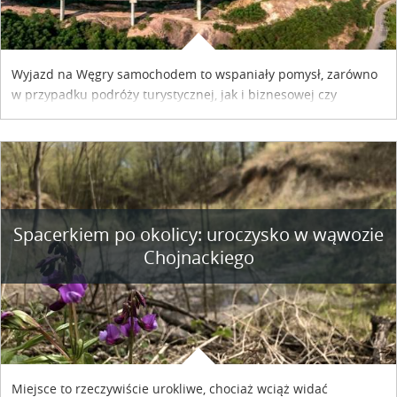
Wyjazd na Węgry samochodem to wspaniały pomysł, zarówno
w przypadku podróży turystycznej, jak i biznesowej czy
służbowej. Pamiętać tylko trzeba o wykupieniu winiety, co
można szybko i sprawnie zrobić online. Materiał powstał dzięki
współpracy reklamowej z Hungary Vignette.
Spacerkiem po okolicy: uroczysko w wąwozie
Chojnackiego
Miejsce to rzeczywiście urokliwe, chociaż wciąż widać