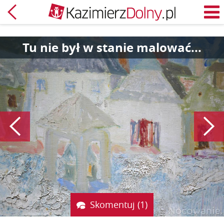
Powrót
M
Tu nie był w stanie malować...
Poprzedni
Skomentuj (1)