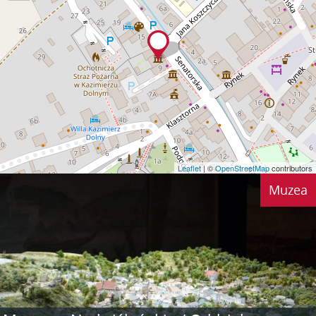
Leaflet
| ©
OpenStreetMap
contributors
Muzea