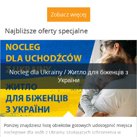
rybnym. Miały tu stać trzy nielegalnie postawione drewniane
dacze. Nie stoją. A natura powoli dochodzi do siebie.
Zobacz więcej
Najbliższe oferty specjalne
Nocleg dla Ukrainy / Житло для бiженцiв з
України
Poniżej znajdziesz listę obiektów gotowych udostępnić miejsca
noclegowe dla osób z Ukrainy, szukających schronienia w