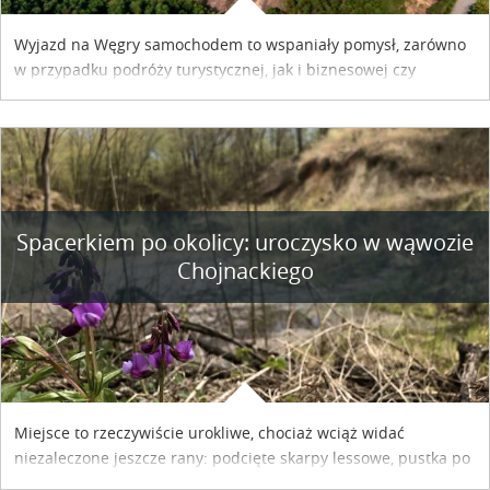
Wyjazd na Węgry samochodem to wspaniały pomysł, zarówno
w przypadku podróży turystycznej, jak i biznesowej czy
służbowej. Pamiętać tylko trzeba o wykupieniu winiety, co
można szybko i sprawnie zrobić online. Materiał powstał dzięki
współpracy reklamowej z Hungary Vignette.
Spacerkiem po okolicy: uroczysko w wąwozie
Chojnackiego
Miejsce to rzeczywiście urokliwe, chociaż wciąż widać
niezaleczone jeszcze rany: podcięte skarpy lessowe, pustka po
nielegalnie wyciętych drzewach, bajorko po dawnym stawie