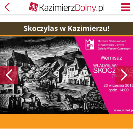
Powrót
M
Skoczylas w Kazimierzu!
Poprzedni