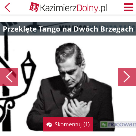
Powrót
M
Przeklęte Tango na Dwóch Brzegach
Poprzedni
Skomentuj (1)