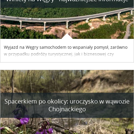
Wyjazd na Węgry samochodem to wspaniały pomysł, zarówno
w przypadku podróży turystycznej, jak i biznesowej czy
służbowej. Pamiętać tylko trzeba o wykupieniu winiety, co
można szybko i sprawnie zrobić online. Materiał powstał dzięki
współpracy reklamowej z Hungary Vignette.
Spacerkiem po okolicy: uroczysko w wąwozie
Chojnackiego