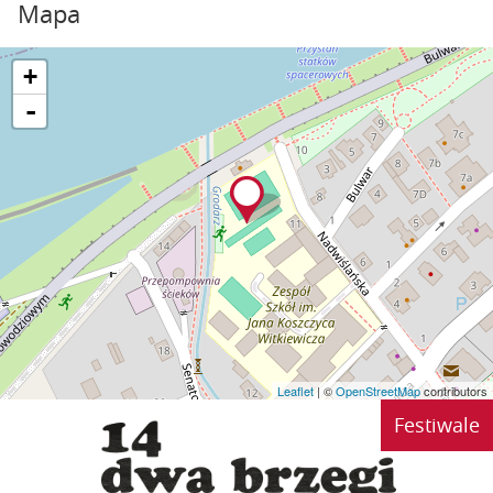
Mapa
+
-
Leaflet
| ©
OpenStreetMap
contributors
Festiwale