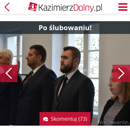
Powrót
M
Po ślubowaniu!
Poprzedni
Skomentuj (73)