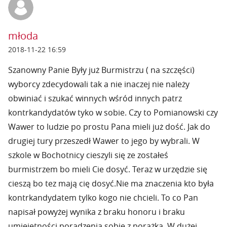
młoda
2018-11-22 16:59
Szanowny Panie Były już Burmistrzu ( na szczęści)
wyborcy zdecydowali tak a nie inaczej nie należy
obwiniać i szukać winnych wśród innych patrz
kontrkandydatów tyko w sobie. Czy to Pomianowski czy
Wawer to ludzie po prostu Pana mieli już dość. Jak do
drugiej tury przeszedł Wawer to jego by wybrali. W
szkole w Bochotnicy cieszyli się ze zostałeś
burmistrzem bo mieli Cie dosyć. Teraz w urzędzie się
cieszą bo tez mają cię dosyć.Nie ma znaczenia kto była
kontrkandydatem tylko kogo nie chcieli. To co Pan
napisał powyżej wynika z braku honoru i braku
umiejętności poradzenia sobie z porażką. W dużej