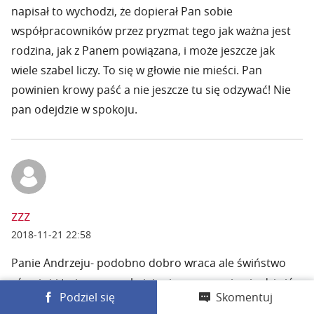
napisał to wychodzi, że dopierał Pan sobie
współpracowników przez pryzmat tego jak ważna jest
rodzina, jak z Panem powiązana, i może jeszcze jak
wiele szabel liczy. To się w głowie nie mieści. Pan
powinien krowy paść a nie jeszcze tu się odzywać! Nie
pan odejdzie w spokoju.
zzz
2018-11-21 22:58
Panie Andrzeju- podobno dobro wraca ale świństwo
również i to jeszcze szybciej ,więc proszę się nie dziwić .
Podziel się
Skomentuj