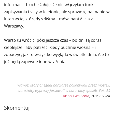
informacji. Trochę żałuję, że nie włączyłam funkcji
zapisywania trasy w telefonie, ale sprawdzę na mapie w
Internecie, którędy szliśmy – mówi pani Alicja z
Warszawy.
Warto tu wrócić, póki jeszcze czas – bo dni są coraz
cieplejsze i aby patrzeć, kiedy buchnie wiosna – i
zobaczyć, jak to wszystko wygląda w świetle dnia. Ale to
już będą zapewne inne wrażenia...
Wąwóz, który onegdaj narciarze pokonywali przez mostek,
uczestnicy wyprawy forsowali w naturalny sposób. Fot. AS
Anna Ewa Soria
,
2015-02-24
Skomentuj