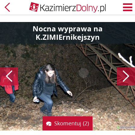
Powrót
M
Nocna wyprawa na
K.ZIMIErnikejszyn
Poprzedni
Skomentuj (2)