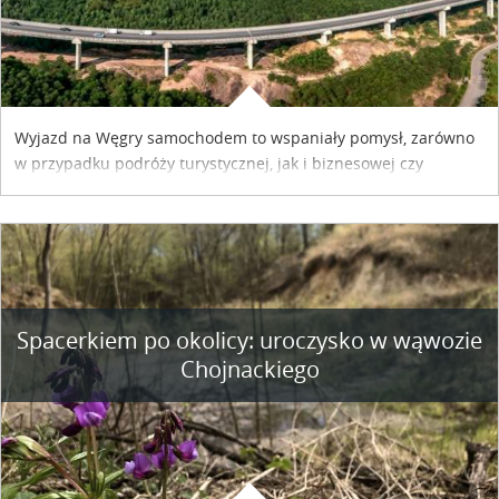
Wyjazd na Węgry samochodem to wspaniały pomysł, zarówno
w przypadku podróży turystycznej, jak i biznesowej czy
służbowej. Pamiętać tylko trzeba o wykupieniu winiety, co
można szybko i sprawnie zrobić online. Materiał powstał dzięki
współpracy reklamowej z Hungary Vignette.
Spacerkiem po okolicy: uroczysko w wąwozie
Chojnackiego