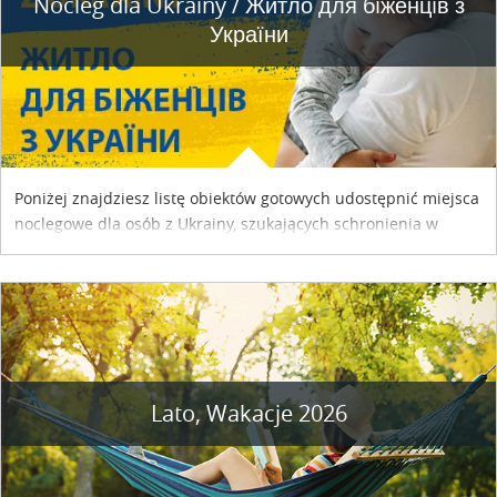
Nocleg dla Ukrainy / Житло для бiженцiв з
України
Poniżej znajdziesz listę obiektów gotowych udostępnić miejsca
noclegowe dla osób z Ukrainy, szukających schronienia w
naszym kraju. Skontaktuj się z właścicielem obiektu i uzgodnij
szczegóły....
Lato, Wakacje 2026