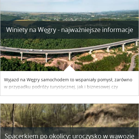
Winiety na Węgry - najważniejsze informacje
Wyjazd na Węgry samochodem to wspaniały pomysł, zarówno
w przypadku podróży turystycznej, jak i biznesowej czy
służbowej. Pamiętać tylko trzeba o wykupieniu winiety, co
można szybko i sprawnie zrobić online. Materiał powstał dzięki
współpracy reklamowej z Hungary Vignette.
Spacerkiem po okolicy: uroczysko w wąwozie