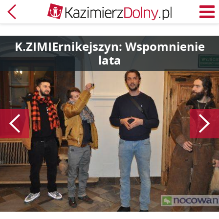
Powrót
M
K.ZIMIErnikejszyn: Wspomnienie
lata
Poprzedni