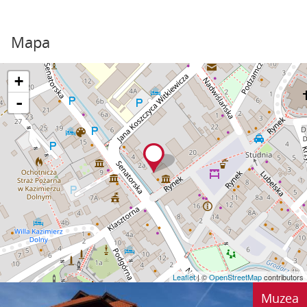
Mapa
+
-
Leaflet
| ©
OpenStreetMap
contributors
Muzea