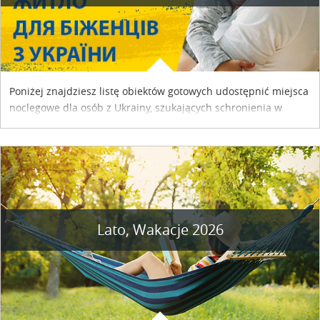
Poniżej znajdziesz listę obiektów gotowych udostępnić miejsca
noclegowe dla osób z Ukrainy, szukających schronienia w
naszym kraju. Skontaktuj się z właścicielem obiektu i uzgodnij
szczegóły....
Lato, Wakacje 2026