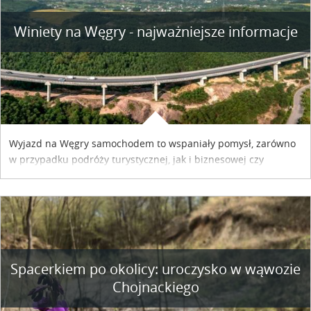
Winiety na Węgry - najważniejsze informacje
Wyjazd na Węgry samochodem to wspaniały pomysł, zarówno
w przypadku podróży turystycznej, jak i biznesowej czy
służbowej. Pamiętać tylko trzeba o wykupieniu winiety, co
można szybko i sprawnie zrobić online. Materiał powstał dzięki
współpracy reklamowej z Hungary Vignette.
Spacerkiem po okolicy: uroczysko w wąwozie
Chojnackiego