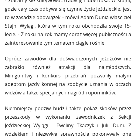
- Staramy się kultywować tradycję Hubertusa. W stajni,
gdzie cały czas odbywa się czynne życie jeździeckie, jest
to w zasadzie obowiązek – mówił Adam Dunia właściciel
Stajni Wylągi, która w tym roku obchodziła swoje 15-
lecie. - Z roku na rok mamy coraz więcej publiczności a
zainteresowanie tym tematem ciągle rośnie.
Oprócz zawodów dla doświadczonych jeźdźców nie
zabrakło również atrakcji dla najmłodszych.
Minigonitwy i konkurs przebrań pozwoliły małym
adeptom jazdy konnej na zdobycie uznania w oczach
widzów a także specjalnych nagród i upominków.
Niemniejszy podziw budził także pokaz skoków przez
przeszkody w wykonaniu zawodniczek z Sekcji
Jeździeckiej Wylągi - Eweliny Tkaczyk i Julii Duni. Z
wdziękiem i niezwykłą sprawnością pokonywały one