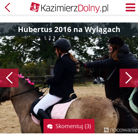
Powrót
M
Hubertus 2016 na Wylągach
Poprzedni
Skomentuj (3)