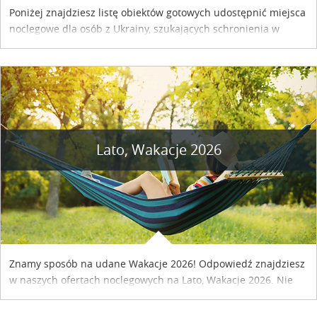
Poniżej znajdziesz listę obiektów gotowych udostępnić miejsca
noclegowe dla osób z Ukrainy, szukających schronienia w
naszym kraju. Skontaktuj się z właścicielem obiektu i uzgodnij
szczegóły....
Lato, Wakacje 2026
Znamy sposób na udane Wakacje 2026! Odpowiedź znajdziesz
w naszych ofertach noclegowych na Lato, Wakacje 2026. Nie
zwlekaj atrakcyjne noclegi czekają...