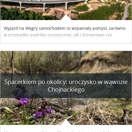
Wyjazd na Węgry samochodem to wspaniały pomysł, zarówno
w przypadku podróży turystycznej, jak i biznesowej czy
służbowej. Pamiętać tylko trzeba o wykupieniu winiety, co
można szybko i sprawnie zrobić online. Materiał powstał dzięki
współpracy reklamowej z Hungary Vignette.
Spacerkiem po okolicy: uroczysko w wąwozie
Chojnackiego