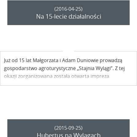
(2016-04-25)
Na 15-lecie działalności
Już od 15 lat Małgorzata i Adam Duniowie prowadzą
gospodarstwo agroturystyczne „Stajnia Wylągi”. Z tej
okazji zorganizowana została otwarta impreza
rocznicowa, podczas której można było odbyć konną
przejażdżkę czy też zobaczyć, jak wygląda podkuwanie
koni.
(2015-09-25)
Hubertus na Wylągach