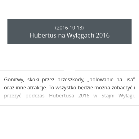
(2016-10-13)
Hubertus na Wylągach 2016
Gonitwy, skoki przez przeszkody, „polowanie na lisa”
oraz inne atrakcje. To wszystko będzie można zobaczyć i
przeżyć podczas Hubertusa 2016 w Stajni Wylągi.
Zwieńczeniem dnia będzie Bieg św. Huberta o Puchar
Burmistrza Kazimierza Dolnego.