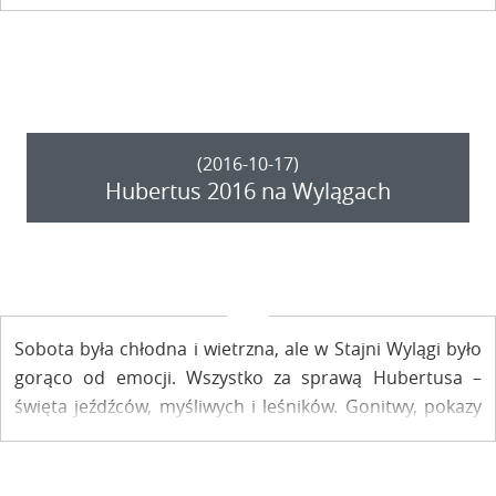
(2016-10-17)
Hubertus 2016 na Wylągach
Sobota była chłodna i wietrzna, ale w Stajni Wylągi było
gorąco od emocji. Wszystko za sprawą Hubertusa –
święta jeźdźców, myśliwych i leśników. Gonitwy, pokazy
skoków i inne atrakcje zapewniły świetną zabawę
zarówno dla zawodników, jak i publiczności.