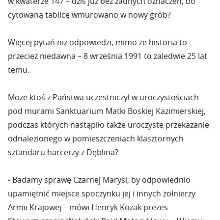
w kwaterze 147 – dziś już bez żadnych oznaczeń, bo
cytowaną tablicę wmurowano w nowy grób?
Więcej pytań niż odpowiedzi, mimo że historia to
przecież niedawna – 8 września 1991 to zaledwie 25 lat
temu.
Może ktoś z Państwa uczestniczył w uroczystościach
pod murami Sanktuarium Matki Boskiej Kazimierskiej,
podczas których nastąpiło także uroczyste przekazanie
odnalezionego w pomieszczeniach klasztornych
sztandaru harcerzy z Dęblina?
- Badamy sprawę Czarnej Marysi, by odpowiednio
upamiętnić miejsce spoczynku jej i innych żołnierzy
Armii Krajowej – mówi Henryk Kozak prezes