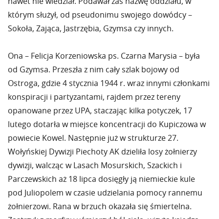
nawet nie wiedział. Podawał zaś nazwę oddziału, w
którym służył, od pseudonimu swojego dowódcy –
Sokoła, Zająca, Jastrzębia, Gzymsa czy innych.
Ona – Felicja Korzeniowska ps. Czarna Marysia – była
od Gzymsa. Przeszła z nim cały szlak bojowy od
Ostroga, gdzie 4 stycznia 1944 r. wraz innymi członkami
konspiracji i partyzantami, rajdem przez tereny
opanowane przez UPA, staczając kilka potyczek, 17
lutego dotarła w miejsce koncentracji do Kupiczowa w
powiecie Kowel. Następnie już w strukturze 27.
Wołyńskiej Dywizji Piechoty AK dzieliła losy żołnierzy
dywizji, walcząc w Lasach Mosurskich, Szackich i
Parczewskich aż 18 lipca dosięgły ją niemieckie kule
pod Juliopolem w czasie udzielania pomocy rannemu
żołnierzowi. Rana w brzuch okazała się śmiertelna.