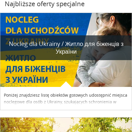
Najbliższe oferty specjalne
Nocleg dla Ukrainy / Житло для бiженцiв з
України
Poniżej znajdziesz listę obiektów gotowych udostępnić miejsca
noclegowe dla osób z Ukrainy, szukających schronienia w
naszym kraju. Skontaktuj się z właścicielem obiektu i uzgodnij
szczegóły....