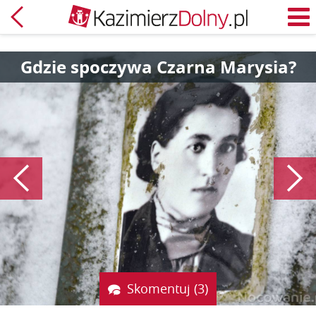
Powrót
M
Gdzie spoczywa Czarna Marysia?
Poprzedni
Skomentuj (3)