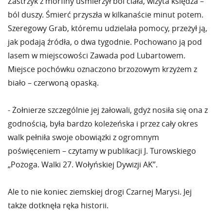
Zastrzyk z morfiny uśmierzył ból ciała, wizyta księdza –
ból duszy. Śmierć przyszła w kilkanaście minut potem.
Szeregowy Grab, któremu udzielała pomocy, przeżył ją,
jak podają źródła, o dwa tygodnie. Pochowano ją pod
lasem w miejscowości Zawada pod Lubartowem.
Miejsce pochówku oznaczono brzozowym krzyżem z
biało – czerwoną opaską.
- Żołnierze szczególnie jej żałowali, gdyż nosiła się ona z
godnością, była bardzo koleżeńska i przez cały okres
walk pełniła swoje obowiązki z ogromnym
poświęceniem – czytamy w publikacji J. Turowskiego
„Pożoga. Walki 27. Wołyńskiej Dywizji AK”.
Ale to nie koniec ziemskiej drogi Czarnej Marysi. Jej
także dotknęła ręka historii.