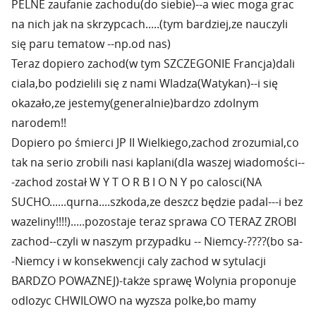
PELNE zaufanie zachodu(do siebie)--a wiec moga grac
na nich jak na skrzypcach.....(tym bardziej,ze nauczyli
się paru tematow --np.od nas)
Teraz dopiero zachod(w tym SZCZEGONIE Francja)dali
ciala,bo podzielili się z nami Wladza(Watykan)--i się
okazało,ze jestemy(generalnie)bardzo zdolnym
narodem!!
Dopiero po śmierci JP II Wielkiego,zachod zrozumial,co
tak na serio zrobili nasi kaplani(dla waszej wiadomości--
-zachod został W Y T O R B I O N Y po calosci(NA
SUCHO......qurna....szkoda,ze deszcz będzie padal---i bez
wazeliny!!!!).....pozostaje teraz sprawa CO TERAZ ZROBI
zachod--czyli w naszym przypadku -- Niemcy-????(bo sa-
-Niemcy i w konsekwencji caly zachod w sytulacji
BARDZO POWAZNEJ)-także sprawę Wolynia proponuje
odlozyc CHWILOWO na wyzsza polke,bo mamy