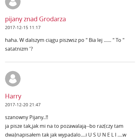
pijany znad Grodarza
2017-12-15 11:17
haha. W dalszym ciągu piszwsz po " Bia lej ...... " To "
satatnizm '?
Harry
2017-12-20 21:47
szanowny Pijany..!!
ja pisze tak,jak mi na to pozawalają--bo raz(czy tam
dwa)napisałem tak jak wypadalo....i U S U N E L I ....w