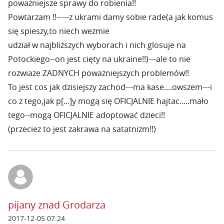
poważniejsze sprawy do robienia!!
Powtarzam !!-----z ukrami damy sobie rade(a jak komus
się spieszy,to niech wezmie
udział w najbliższych wyborach i nich glosuje na
Potockiego--on jest cięty na ukraine!!)---ale to nie
rozwiaze ZADNYCH poważniejszych problemów!!
To jest cos jak dzisiejszy zachod---ma kase....owszem---i
co z tego,jak p[...]y mogą się OFICJALNIE hajtac.....mało
tego--mogą OFICJALNIE adoptować dzieci!!
(przeciez to jest zakrawa na satatnizm!!)
pijany znad Grodarza
2017-12-05 07:24