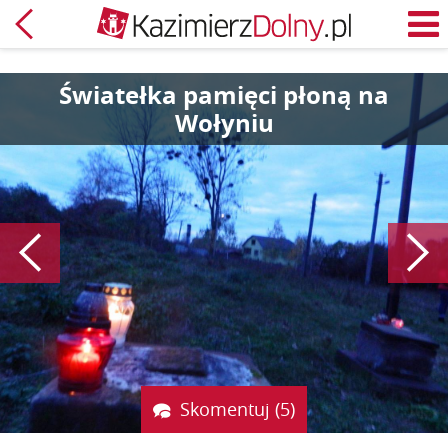
Powrót
M
Światełka pamięci płoną na
Wołyniu
Poprzedni
Skomentuj (5)