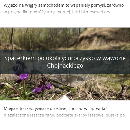
Wyjazd na Węgry samochodem to wspaniały pomysł, zarówno
w przypadku podróży turystycznej, jak i biznesowej czy
służbowej. Pamiętać tylko trzeba o wykupieniu winiety, co
można szybko i sprawnie zrobić online. Materiał powstał dzięki
współpracy reklamowej z Hungary Vignette.
Spacerkiem po okolicy: uroczysko w wąwozie
Chojnackiego
Miejsce to rzeczywiście urokliwe, chociaż wciąż widać
niezaleczone jeszcze rany: podcięte skarpy lessowe, pustka po
nielegalnie wyciętych drzewach, bajorko po dawnym stawie
rybnym. Miały tu stać trzy nielegalnie postawione drewniane