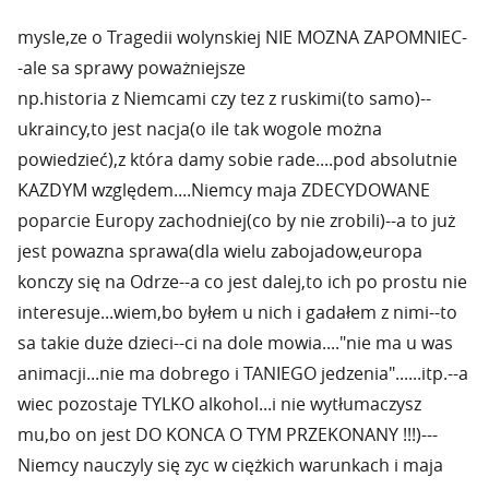
mysle,ze o Tragedii wolynskiej NIE MOZNA ZAPOMNIEC-
-ale sa sprawy poważniejsze
np.historia z Niemcami czy tez z ruskimi(to samo)--
ukraincy,to jest nacja(o ile tak wogole można
powiedzieć),z która damy sobie rade....pod absolutnie
KAZDYM względem....Niemcy maja ZDECYDOWANE
poparcie Europy zachodniej(co by nie zrobili)--a to już
jest powazna sprawa(dla wielu zabojadow,europa
konczy się na Odrze--a co jest dalej,to ich po prostu nie
interesuje...wiem,bo byłem u nich i gadałem z nimi--to
sa takie duże dzieci--ci na dole mowia...."nie ma u was
animacji...nie ma dobrego i TANIEGO jedzenia"......itp.--a
wiec pozostaje TYLKO alkohol...i nie wytłumaczysz
mu,bo on jest DO KONCA O TYM PRZEKONANY !!!)---
Niemcy nauczyly się zyc w ciężkich warunkach i maja