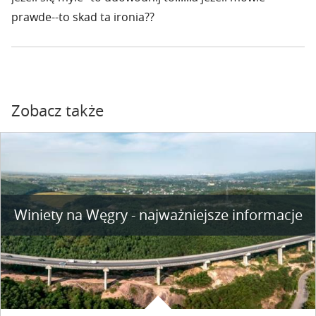
prawde--to skad ta ironia??
Zobacz także
Winiety na Węgry - najważniejsze informacje