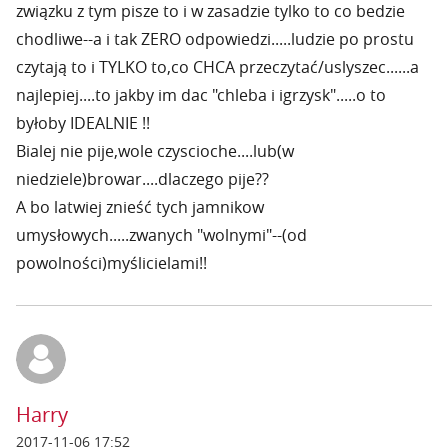
związku z tym pisze to i w zasadzie tylko to co bedzie
chodliwe--a i tak ZERO odpowiedzi.....ludzie po prostu
czytają to i TYLKO to,co CHCA przeczytać/uslyszec......a
najlepiej....to jakby im dac "chleba i igrzysk".....o to
byłoby IDEALNIE !!
Bialej nie pije,wole czyscioche....lub(w
niedziele)browar....dlaczego pije??
A bo latwiej znieść tych jamnikow
umysłowych.....zwanych "wolnymi"--(od
powolności)myślicielami!!
Harry
2017-11-06 17:52