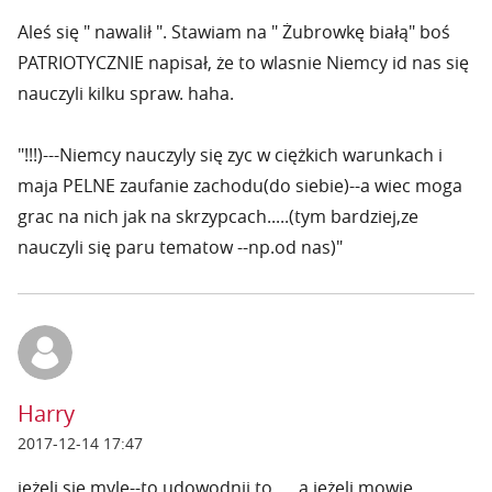
Aleś się " nawalił ". Stawiam na " Żubrowkę białą" boś
PATRIOTYCZNIE napisał, że to wlasnie Niemcy id nas się
nauczyli kilku spraw. haha.
"!!!)---Niemcy nauczyly się zyc w ciężkich warunkach i
maja PELNE zaufanie zachodu(do siebie)--a wiec moga
grac na nich jak na skrzypcach.....(tym bardziej,ze
nauczyli się paru tematow --np.od nas)"
Harry
2017-12-14 17:47
jeżeli się myle--to udowodnij to......a jeżeli mowie