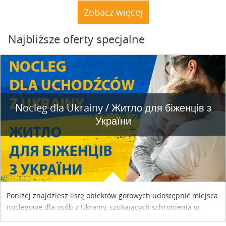
dacze. Nie stoją. A natura powoli dochodzi do siebie.
Zobacz więcej
Najbliższe oferty specjalne
Nocleg dla Ukrainy / Житло для бiженцiв з
України
Poniżej znajdziesz listę obiektów gotowych udostępnić miejsca
noclegowe dla osób z Ukrainy, szukających schronienia w
naszym kraju. Skontaktuj się z właścicielem obiektu i uzgodnij