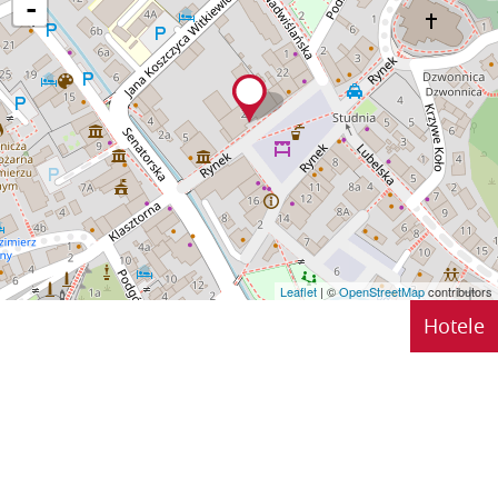
-
Leaflet
| ©
OpenStreetMap
contributors
Hotele