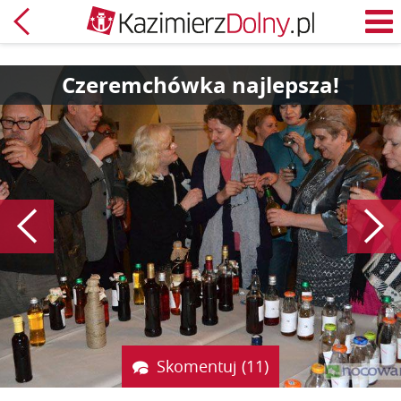
Powrót
M
Czeremchówka najlepsza!
Poprzedni
Skomentuj (11)