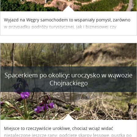
Wyjazd na Węgry samochodem to wspaniały pomysł, zarówno
w przypadku podróży turystycznej, jak i biznesowej czy
służbowej. Pamiętać tylko trzeba o wykupieniu winiety, co
można szybko i sprawnie zrobić online. Materiał powstał dzięki
współpracy reklamowej z Hungary Vignette.
Spacerkiem po okolicy: uroczysko w wąwozie
Chojnackiego
Miejsce to rzeczywiście urokliwe, chociaż wciąż widać
niezaleczone jeszcze rany: podcięte skarpy lessowe, pustka po