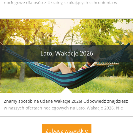
noclegowe dla osób z Ukrainy, szukających schronienia w
naszym kraju. Skontaktuj się z właścicielem obiektu i uzgodnij
szczegóły....
Lato, Wakacje 2026
Znamy sposób na udane Wakacje 2026! Odpowiedź znajdziesz
w naszych ofertach noclegowych na Lato, Wakacje 2026. Nie
zwlekaj atrakcyjne noclegi czekają...
Zobacz wszystkie