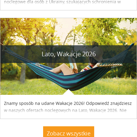
noclegowe dla osób z Ukrainy, szukających schronienia w
naszym kraju. Skontaktuj się z właścicielem obiektu i uzgodnij
szczegóły....
Lato, Wakacje 2026
Znamy sposób na udane Wakacje 2026! Odpowiedź znajdziesz
w naszych ofertach noclegowych na Lato, Wakacje 2026. Nie
zwlekaj atrakcyjne noclegi czekają...
Zobacz wszystkie