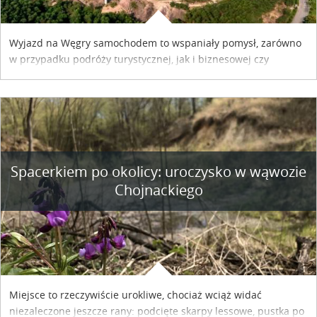
Wyjazd na Węgry samochodem to wspaniały pomysł, zarówno
w przypadku podróży turystycznej, jak i biznesowej czy
służbowej. Pamiętać tylko trzeba o wykupieniu winiety, co
można szybko i sprawnie zrobić online. Materiał powstał dzięki
współpracy reklamowej z Hungary Vignette.
Spacerkiem po okolicy: uroczysko w wąwozie
Chojnackiego
Miejsce to rzeczywiście urokliwe, chociaż wciąż widać
niezaleczone jeszcze rany: podcięte skarpy lessowe, pustka po