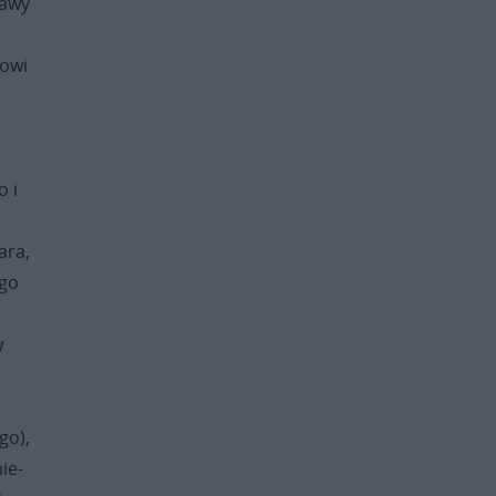
tawy
towi
o i
ara,
ego
w
go),
ie-