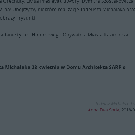
a Grechuty, Elvisa Presleya), utwory Dymitra Szostakowicza 
i-na! Obejrzymy niektóre realizacje Tadeusza Michalaka ora
brazy i rysunki.
nadanie tytułu Honorowego Obywatela Miasta Kazimierza
za Michalaka 28 kwietnia w Domu Architekta SARP o
Tadeusz Michalak. Fo
Anna Ewa Soria
,
2018-0