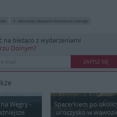
alak
Honorowy Obywatel Kazimierza Dolnego
ć na bieżąco z wydarzeniami
erzu Dolnym?
ZAPISZ SIĘ
akże
 na Węgry -
Spacerkiem po okolic
ażniejsze
uroczysko w wąwozi