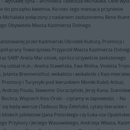
u – wystawę syna – architekta Tadeusza Michalaka. Obie wys
e do początku kwietnia. Ko-niec tego miesiąca przyniesie
a Michalaka połączony z nadaniem zasłużonemu Bene-fisan
go Obywatela Miasta Kazimierza Dolnego
anizowanej przez Kazimierski Ośrodek Kultury, Promocji i
spół-pracy Towarzystwa Przyjaciół Miasta Kazimierza Dolneg
raz SARP Aneta Mar-ciniak, oprócz oczywiście zasłużonego
ą udział m.in.: Anetta Stawińska, Ewa Wolna, Violetta Trojn
, Jolanta Brennensthul, wokalista i wokalistki z Kazi-mierski
 Promocji i Turystyki pod kierunkiem Moniki Kubiś-Arbuz,
, Andrzej Pisula, Sławomir Doraczyński, Jerzy Kuna, Stanisła
 Bochra, Wojciech Kiss-Orski – czytamy w zapowiedzi. – Na
się będą wiersze (Tadeusz Boy-Żeleński), cytaty literackie i
k bliskich jubilatowi (Jana Potockiego czy Łuka-sza Opalińskie
ego Przybory i Jerzego Wasowskiego, Andrzeja Własta, Kazim