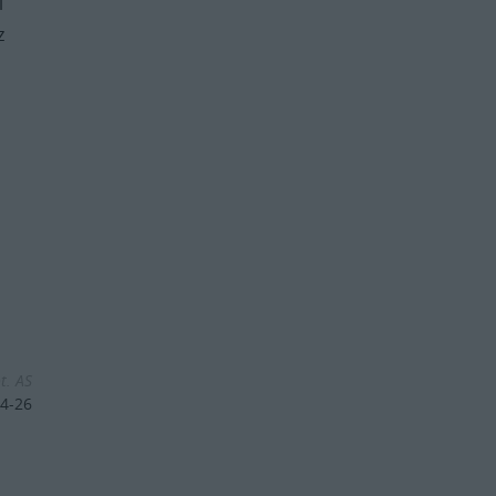
i
z
t. AS
4-26