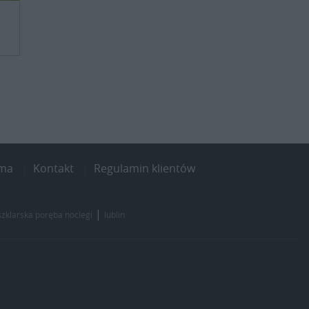
ama
Kontakt
Regulamin klientów
|
szklarska poręba noclegi
lublin