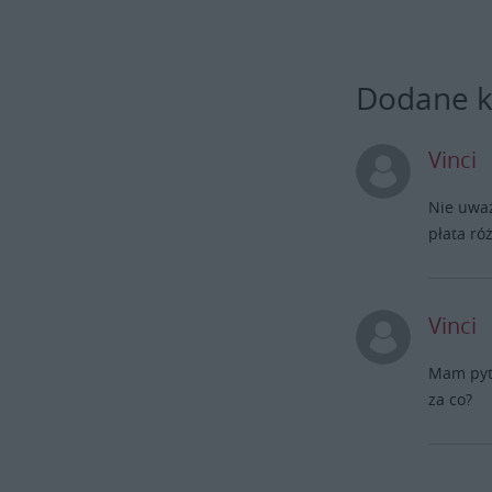
Dodane 
Vinci
Nie uważ
płata różn
Vinci
Mam pyta
za co?