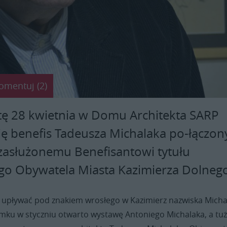
omentuj (2)
tę 28 kwietnia w Domu Architekta SARP
ię benefis Tadeusza Michalaka po-łączon
asłużonemu Benefisantowi tytułu
o Obywatela Miasta Kazimierza Dolnego
ę upływać pod znakiem wrosłego w Kazimierz nazwiska Micha
amku w styczniu otwarto wystawę Antoniego Michalaka, a tuż