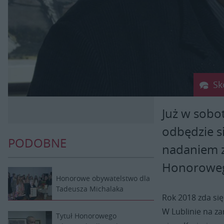
Sk
Już w sobo
odbędzie s
PODOBNE
nadaniem z
Honoroweg
Honorowe obywatelstwo dla
Tadeusza Michalaka
Rok 2018 zda si
W Lublinie na z
Tytuł Honorowego