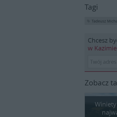
Tagi
Tadeusz Mich
Chcesz by
w Kazimi
Zobacz t
Winiety
najw