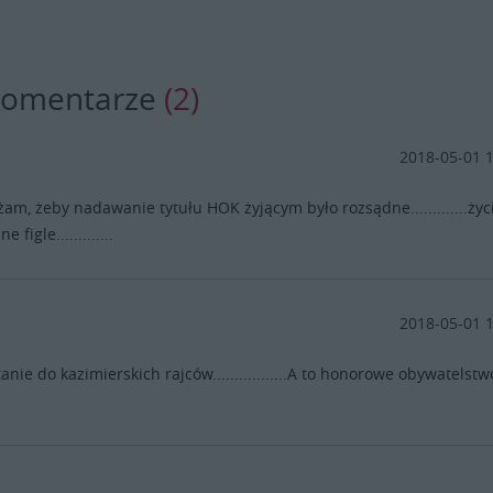
komentarze
(2)
2018-05-01 
am, żeby nadawanie tytułu HOK żyjącym było rozsądne.............życ
e figle.............
2018-05-01 
nie do kazimierskich rajców.................A to honorowe obywatelstw