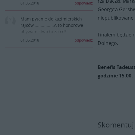
rza Daczki, Mark
figle.............
01.05.2018
odpowiedz
George’a Gershw
niepublikowane o
Mam pytanie do kazimierskich
rajców.................A to honorowe
obywatelstwo to za co?
Finałem będzie 
01.05.2018
odpowiedz
Dolnego.
Benefis Tadeus
godzinie 15.00.
Skomentuj