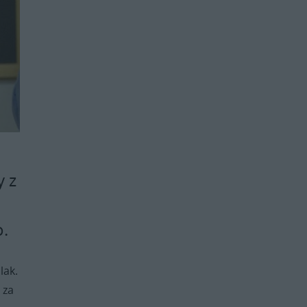
y z
.
lak.
 za