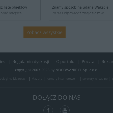
sz listę obiektów
Znamy sposób na udane Wakacje
pnić miejsca
2026! Odpowiedź znajdziesz w
ób z Ukrainy,
naszych ofertach noclegowych na
ronienia w naszym
Lato, Wakacje 2026. Nie zwlekaj
j się z właścicielem
atrakcyjne noclegi czekają...
Zobacz wszystkie
j szczegóły....
ies
Regulamin dyskusji
O portalu
Poczta
Rekl
copyright 2003-2026 by NOCOWANIE.PL Sp. z o.o.
|
|
| |
|
oclegi na Mazurach
Mazury
Kamery internetowe
serwery wirtualne
DOŁĄCZ DO NAS
Facebook
YouTube