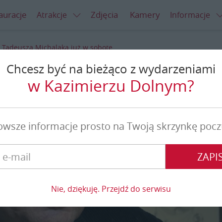
auracje
Zdjęcia
Kamery
Atrakcje
Informacje
 Tadeusza Michalaka już w sobotę
Chcesz być na bieżąco z wydarzeniami
ichalaka już w sobotę
w Kazimierzu Dolnym?
owsze informacje prosto na Twoją skrzynkę pocz
ZAPIS
Nie, dziękuję. Przejdź do serwisu