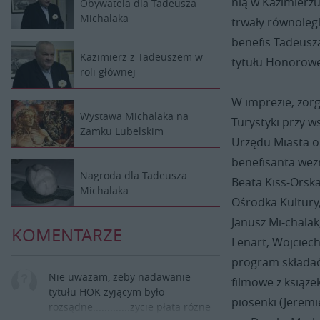
nią w Kazimierz
Obywatela dla Tadeusza
Michalaka
trwały równolegl
benefis Tadeusz
Kazimierz z Tadeuszem w
tytułu Honorowe
roli głównej
W imprezie, zorg
Wystawa Michalaka na
Turystyki przy w
Zamku Lubelskim
Urzędu Miasta o
benefisanta wezm
Nagroda dla Tadeusza
Beata Kiss-Orska
Michalaka
Ośrodka Kultury,
Janusz Mi-chalak
KOMENTARZE
Lenart, Wojciech
program składać 
Nie uważam, żeby nadawanie
filmowe z książe
tytułu HOK żyjącym było
piosenki (Jeremi
rozsądne.............życie płata różne