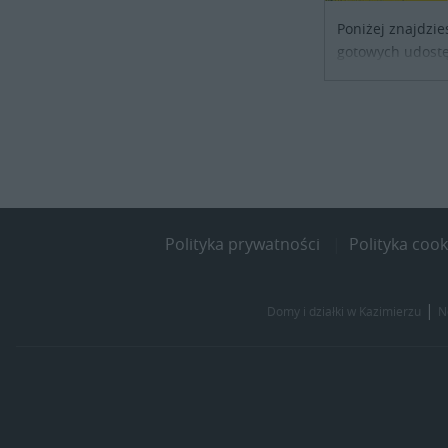
Poniżej znajdzie
gotowych udostę
noclegowe dla os
szukających sch
kraju. Skontaktu
obiektu i uzgodni
Polityka prywatności
Polityka cook
|
Domy i działki w Kazimierzu
N