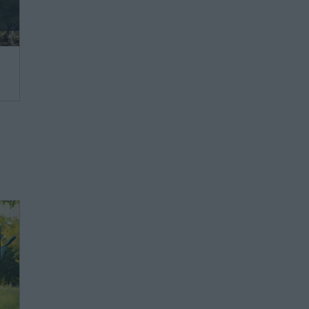
we,
ie
ie