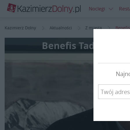
Rest
Noclegi
Kazimierz Dolny
Aktualności
Z miasta
Benefis
Benefis Tadeusza M
Najn