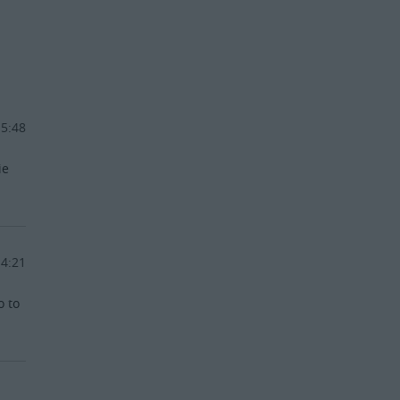
15:48
ie
14:21
o to