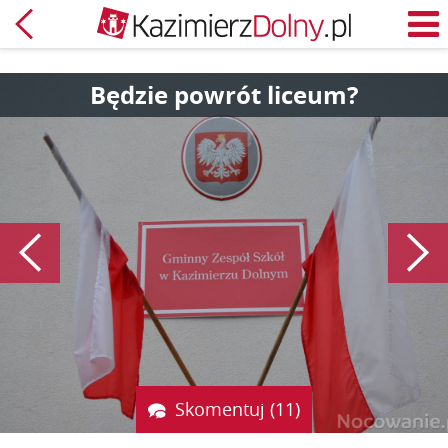
Powrót
M
Będzie powrót liceum?
Poprzedni
Skomentuj (11)