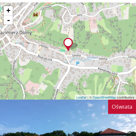
+
-
Leaflet
| ©
OpenStreetMap
contributors
Oświata