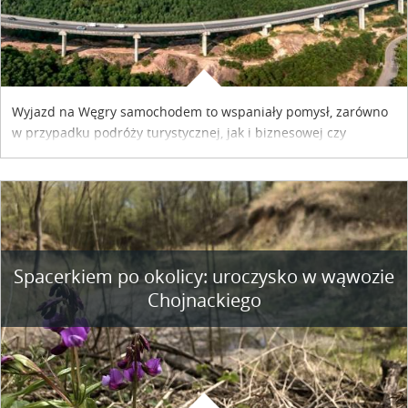
Wyjazd na Węgry samochodem to wspaniały pomysł, zarówno
w przypadku podróży turystycznej, jak i biznesowej czy
służbowej. Pamiętać tylko trzeba o wykupieniu winiety, co
można szybko i sprawnie zrobić online. Materiał powstał dzięki
współpracy reklamowej z Hungary Vignette.
Spacerkiem po okolicy: uroczysko w wąwozie
Chojnackiego