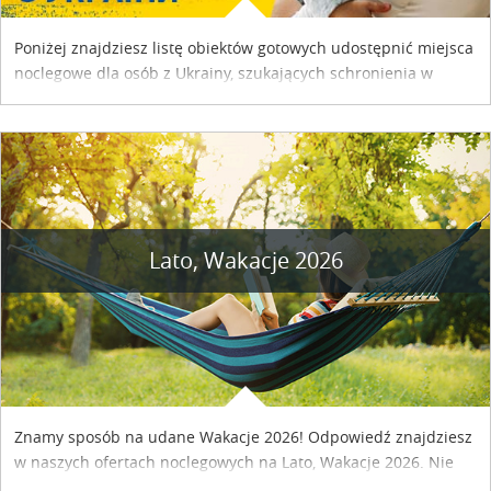
Poniżej znajdziesz listę obiektów gotowych udostępnić miejsca
noclegowe dla osób z Ukrainy, szukających schronienia w
naszym kraju. Skontaktuj się z właścicielem obiektu i uzgodnij
szczegóły....
Lato, Wakacje 2026
Znamy sposób na udane Wakacje 2026! Odpowiedź znajdziesz
w naszych ofertach noclegowych na Lato, Wakacje 2026. Nie
zwlekaj atrakcyjne noclegi czekają...