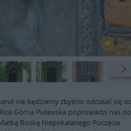
6 zdj
zobacz więc
end nie będziemy zbytnio oddalać się o
lica Górna Puławska poprowadzi nas d
z Matką Boską Niepokalanego Poczęcia.