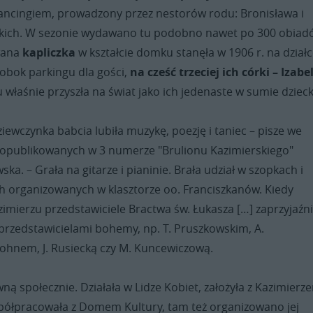
ancingiem, prowadzony przez nestorów rodu: Bronisława i
skich. W sezonie wydawano tu podobno nawet po 300 obiad
wana
kapliczka
w kształcie domku stanęła w 1906 r. na dział
 obok parkingu dla gości,
na cześć trzeciej ich córki – Izabel
 właśnie przyszła na świat jako ich jedenaste w sumie dziec
dziewczynka babcia lubiła muzykę, poezję i taniec – pisze we
publikowanych w 3 numerze "Brulionu Kazimierskiego"
ska. – Grała na gitarze i pianinie. Brała udział w szopkach i
h organizowanych w klasztorze oo. Franciszkanów. Kiedy
azimierzu przedstawiciele Bractwa św. Łukasza […] zaprzyjaźni
 przedstawicielami bohemy, np. T. Pruszkowskim, A.
Johnem, J. Rusiecką czy M. Kuncewiczową.
ną społecznie. Działała w Lidze Kobiet, założyła z Kazimierz
półpracowała z Domem Kultury, tam też organizowano jej