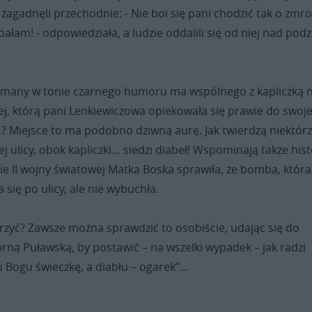
zagadnęli przechodnie: - Nie boi się pani chodzić tak o zmr
 bałam! - odpowiedziała, a ludzie oddalili się od niej nad pod
zymany w tonie czarnego humoru ma wspólnego z kapliczką 
j, którą pani Lenkiewiczowa opiekowała się prawie do swoje
.? Miejsce to ma podobno dziwną aurę. Jak twierdzą niektór
ej ulicy, obok kapliczki… siedzi diabeł! Wspominają także hist
sie II wojny światowej Matka Boska sprawiła, że bomba, która
 się po ulicy, ale nie wybuchła.
erzyć? Zawsze można sprawdzić to osobiście, udając się do
Górną Puławską, by postawić – na wszelki wypadek – jak radzi
u Bogu świeczkę, a diabłu – ogarek”…