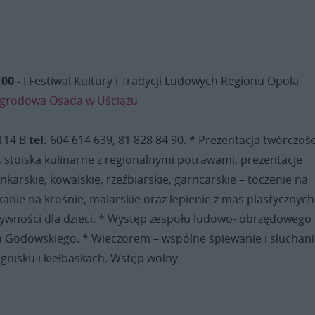
.00 -
I Festiwal Kultury i Tradycji Ludowych Regionu Opola
grodowa Osada w Uściążu
 114 B
tel.
604 614 639, 81 828 84 90. * Prezentacja twórczośc
 stoiska kulinarne z regionalnymi potrawami, prezentacje
onkarskie, kowalskie, rzeźbiarskie, garncarskie – toczenie na
tkanie na krośnie, malarskie oraz lepienie z mas plastycznych 
tywności dla dzieci. * Występ zespołu ludowo- obrzędowego
na Godowskiego. * Wieczorem – wspólne śpiewanie i słuchan
gnisku i kiełbaskach. Wstęp wolny.