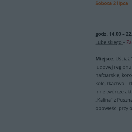
Sobota 2 lipca
godz. 14.00 – 22
Lubelskiego
–
Za
Miejsce:
Uściąż
ludowej regionu,
hafciarskie, kor
kole, tkactwo – 
inne twórcze ak
„Kalina” z Pusz
opowieści przy o