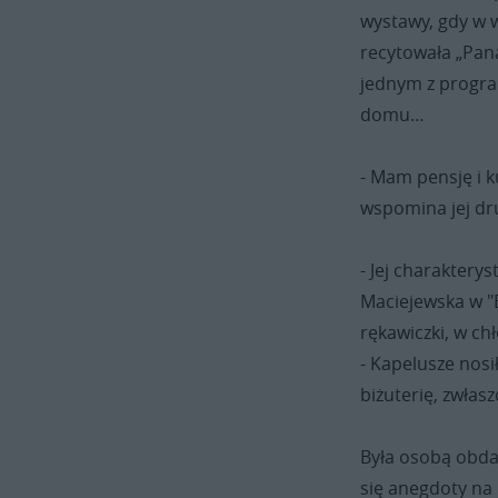
wystawy, gdy w w
recytowała „Pan
jednym z progra
domu…
- Mam pensję i k
wspomina jej dr
- Jej charaktery
Maciejewska w "
rękawiczki, w ch
- Kapelusze nosi
biżuterię, zwłas
Była osobą obd
się anegdoty na 