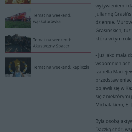
wyżywieniem i d
Juliannę Grasiń
Temat na weekend:
wąskotorówka
dziennie. Muro
Grasińskich, tuż
która w tym roku
Temat na weekend:
Akustyczny Spacer
- Już jako mała 
wspomnieniach o
Temat na weekend: kapliczki
Izabella Maciejew
przedstawieniac
pojawili się w K
się z niektórymi
Michalakiem, E. 
Była osobą aktyw
Daczką chór, ws