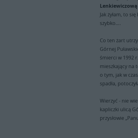
Lenkiewiczową
Jak żyłam, to się
szybko….
Co ten żart utr
Górnej Puławskie
śmierci w 1992 r
mieszkający na t
o tym, jak w cza
spadła, potoczyła
Wierzyć - nie wi
kapliczki ulicą 
przysłowie „Pan