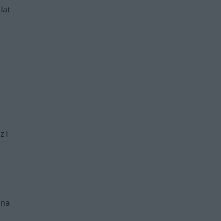
lat
z i
ina