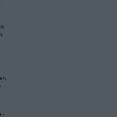
,
nku
zu,
ca w
 na
i
z