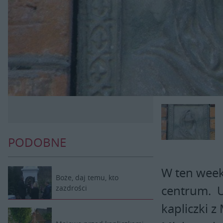
PODOBNE
W ten week
Boże, daj temu, kto
centrum. U
zazdrości
kapliczki 