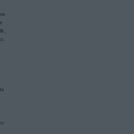
ów
ce
li
,
ko.
ła
em