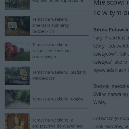
Miejscowi 
Majowo przed kapliczkami
ile w tym p
Temat na weekend:
cmentarz żołnierzy
Górna Puławsk
radzieckich
Fary. Przed kośc
Temat na weekend:
który – zdawałob
zakończenie sezonu
księżyców”. Tak 
rowerowego
księżyce”, skoro 
opowiadaniach ka
Temat na weekend: Śladami
Witkiewicza
Budynki mieszka
XVII w. nazwa te
Temat na weekend: Rogów
Wisłę.
Cel naszego spac
Temat na weekend: z
Lenkiewiczów, w
pielgrzymką do Wąwolnicy