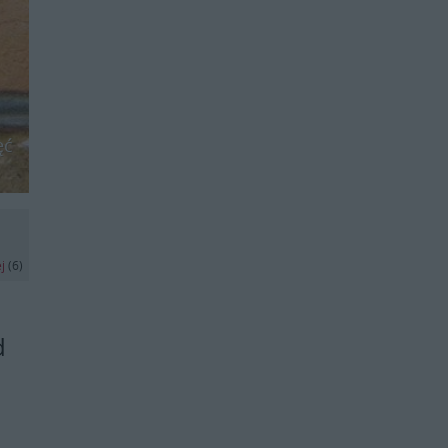
ęć
ej
(6)
d
o