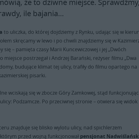
mówią, że to dziwne miejsce. Sprawdźmy
rawdy, ile bajania…
a
to uliczka, do której dojdziemy z Rynku, udając się w kieru
iołem skręcamy w lewo i po chwili znajdziemy się w Kazimier
y się – pamięta czasy Marii Kuncewiczowej i jej „Dwóch
to miejsce postrzegał i Andrzej Barański, reżyser filmu „Dwa
domy, budujące klimat tej ulicy, trafiły do filmu opartego na
zimierskiej pisarki.
lne wciskają się w zbocze Góry Zamkowej, stąd funkcjonują
j ulicy: Podzamcze. Po przeciwnej stronie – otwiera się widok
eru znajduje się blisko wylotu ulicy, nad spichlerzem
 którym przed wojną funkcjonował
pensjonat Nadwiślańsk