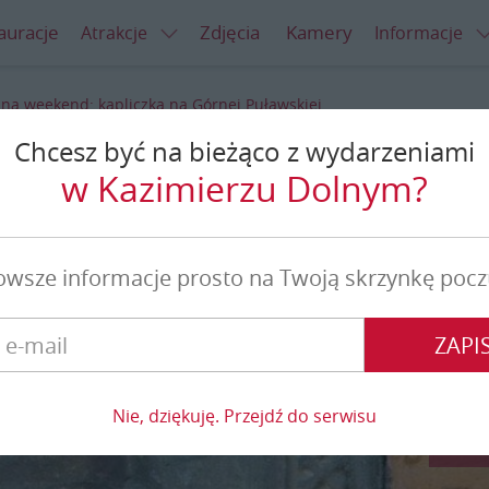
auracje
Zdjęcia
Kamery
Atrakcje
Informacje
na weekend: kapliczka na Górnej Puławskiej
Chcesz być na bieżąco z wydarzeniami
iczka na Górnej Puławskiej
w Kazimierzu Dolnym?
owsze informacje prosto na Twoją skrzynkę pocz
ZAPIS
Nie, dziękuję. Przejdź do serwisu