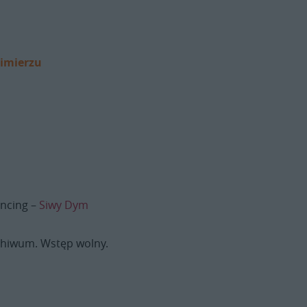
imierzu
ncing
–
Siwy Dym
chiwum. Wstęp wolny.