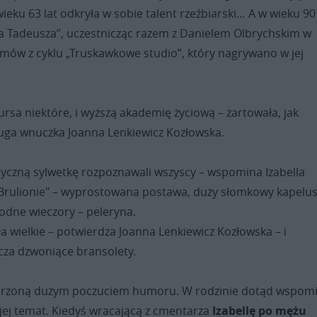
ieku 63 lat odkryła w sobie talent rzeźbiarski… A w wieku 90 
a Tadeusza”, uczestnicząc razem z Danielem Olbrychskim w
mów z cyklu „Truskawkowe studio”, który nagrywano w jej
ursa niektóre, i wyższą akademię życiową – żartowała, jak
uga wnuczka Joanna Lenkiewicz Kozłowska.
styczną sylwetkę rozpoznawali wszyscy – wspomina Izabella
Brulionie" – wyprostowana postawa, duży słomkowy kapelus
łodne wieczory – peleryna.
ła wielkie – potwierdza Joanna Lenkiewicz Kozłowska – i
zcza dzwoniące bransolety.
arzoną dużym poczuciem humoru. W rodzinie dotąd wspom
jej temat. Kiedyś wracającą z cmentarza
Izabellę po mężu