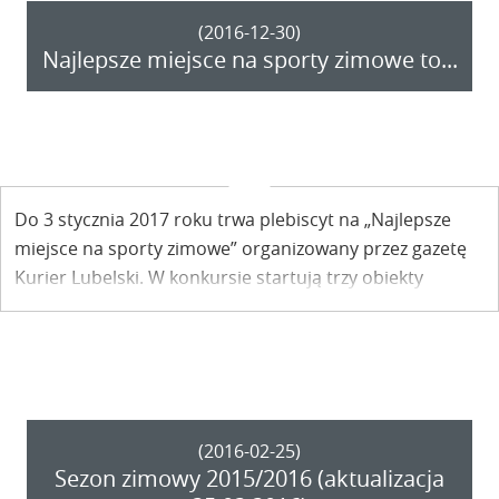
(2016-12-30)
Najlepsze miejsce na sporty zimowe to...
Do 3 stycznia 2017 roku trwa plebiscyt na „Najlepsze
miejsce na sporty zimowe” organizowany przez gazetę
Kurier Lubelski. W konkursie startują trzy obiekty
położone w naszym regionie: Stacja Narciarska
Kazimierza, Stok Narciarski w Parchatce oraz Ośrodek
Narciarsko – Snowboardowy NartSport w Rąblowie.
(2016-02-25)
Sezon zimowy 2015/2016 (aktualizacja