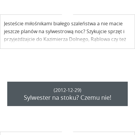
Jesteście miłośnikami białego szaleństwa a nie macie
jeszcze planów na sylwestrową noc? Szykujcie sprzęt i
przyjeżdżajcie do Kazimierza Dolnego, Rąblowa czy też
Parchatki – te ośrodki narciarskie będą czynne w
sylwestra do 2.00 w nocy.
(2012-12-29)
Sylwester na stoku? Czemu nie!