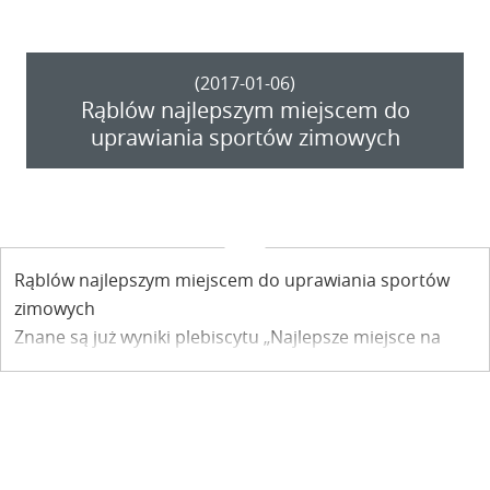
(2017-01-06)
Rąblów najlepszym miejscem do
uprawiania sportów zimowych
Rąblów najlepszym miejscem do uprawiania sportów
zimowych
Znane są już wyniki plebiscytu „Najlepsze miejsce na
sporty zimowe” organizowanego przez Kurier Lubelski.
Wielkim wygranym okazał się Ośrodek Narciarsko –
Snowboardowy w Rąblowie.