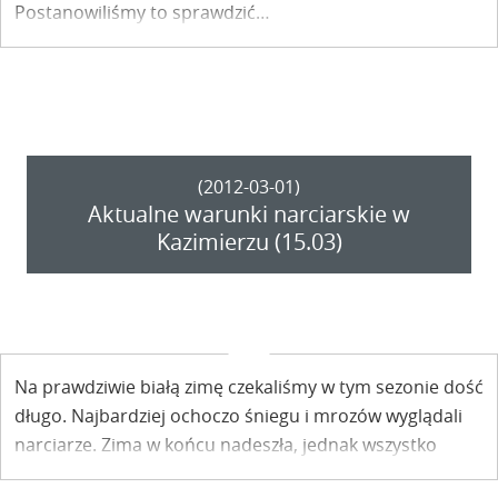
Postanowiliśmy to sprawdzić…
(2012-03-01)
Aktualne warunki narciarskie w
Kazimierzu (15.03)
Na prawdziwie białą zimę czekaliśmy w tym sezonie dość
długo. Najbardziej ochoczo śniegu i mrozów wyglądali
narciarze. Zima w końcu nadeszła, jednak wszystko
wskazuje na to, że powoli nas opuszcza. Bowiem
sezon