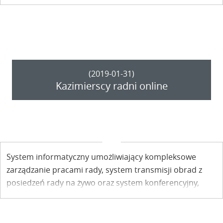
kazimierskich przedsiębiorców. Tylko jedna komisja
poparła projekt uchwały. Jaką decyzję podejmą radni
na sesji?
(2019-01-31)
Kazimierscy radni online
System informatyczny umożliwiający kompleksowe
zarządzanie pracami rady, system transmisji obrad z
posiedzeń rady na żywo oraz system konferencyjny,
który obejmuje mikrofony dla radnych a także
niezbędne do obsługi systemu tablety dla członków
rady – sesje Rady Miejskiej w Kazimierzu Dolnym