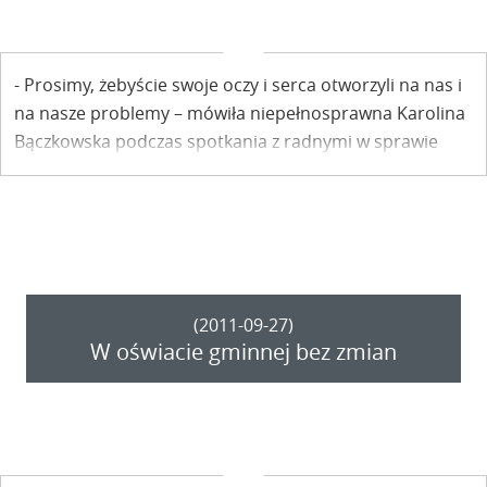
- Prosimy, żebyście swoje oczy i serca otworzyli na nas i
na nasze problemy – mówiła niepełnosprawna Karolina
Bączkowska podczas spotkania z radnymi w sprawie
zagospodarowania terenu tzw. wikarówki. Jakie będą
losy tej resztówki po Fundacji Świętej Anny?
(2011-09-27)
W oświacie gminnej bez zmian