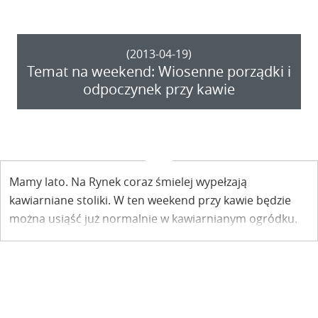
wyglądają teraz zupełnie inczej.
(2013-04-19)
Temat na weekend: Wiosenne porządki i
odpoczynek przy kawie
Mamy lato. Na Rynek coraz śmielej wypełzają
kawiarniane stoliki. W ten weekend przy kawie będzie
można usiąść już normalnie w kawiarnianym ogródku.
Ach ten Kazimierz!