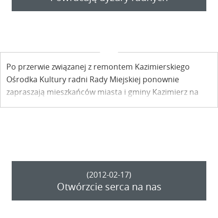
Po przerwie związanej z remontem Kazimierskiego
Ośrodka Kultury radni Rady Miejskiej ponownie
zapraszają mieszkańców miasta i gminy Kazimierz na
spotkania.
Najbliższy dyżur już 15 lutego w godzinach
16.00 – 17.00.
(2012-02-17)
Otwórzcie serca na nas