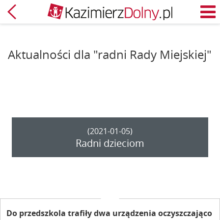
Powrót
M
Aktualności dla "radni Rady Miejskiej"
(2021-01-05)
Radni dzieciom
Do przedszkola trafiły dwa urządzenia oczyszczająco