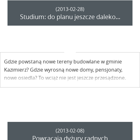
(2013-02-28)
Studium: do planu jeszcze daleko...
Gdzie powstaną nowe tereny budowlane w gminie
Kazimierz? Gdzie wyrosną nowe domy, pensjonaty,
nowe osiedla? To wciąż nie jest jeszcze przesądzone.
Prace nad studium uwarunkowania przestrzennego
trwają. Siódmy rok.
(2013-02-08)
Powracają dyżury radnych