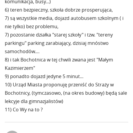
komunikacja, busy...)
6) teren bezpieczny, szkoła dobrze prosperująca,
7) są wszystkie media, dojazd autobusem szkolnym ( i
nie tylko) bez problemu,
7) pozostanie działka "starej szkoły" i tzw. "tereny
parkingu" parking zarabiający, dzisiaj mnóstwo
samochodów....
8) i tak Bochotnica w tej chwili zwana jest "Małym
Kazimierzem"
9) ponadto dojazd jedyne 5 minut...
10) Urząd Miasta proponuję przeniść do Straży w
Bochotnicy, (tymczasowo, (na okres budowy) będą sale
lekcyje dla gimnazjalistów)
11) Co Wy na to ?