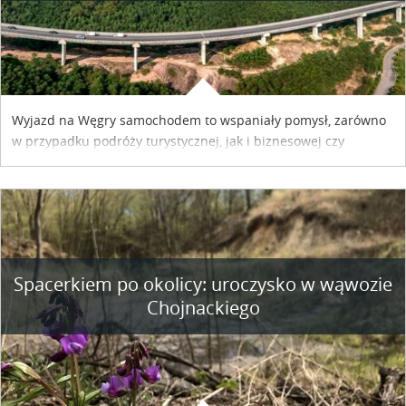
Wyjazd na Węgry samochodem to wspaniały pomysł, zarówno
w przypadku podróży turystycznej, jak i biznesowej czy
służbowej. Pamiętać tylko trzeba o wykupieniu winiety, co
można szybko i sprawnie zrobić online. Materiał powstał dzięki
współpracy reklamowej z Hungary Vignette.
Spacerkiem po okolicy: uroczysko w wąwozie
Chojnackiego