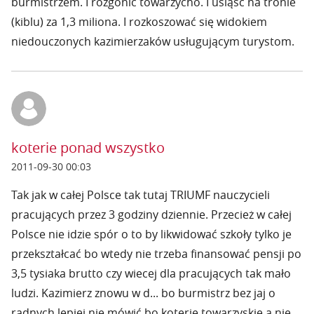
burmistrzem. I rozgonić towarzycho. I usiąść na tronie
(kiblu) za 1,3 miliona. I rozkoszować się widokiem
niedouczonych kazimierzaków usługującym turystom.
koterie ponad wszystko
2011-09-30 00:03
Tak jak w całej Polsce tak tutaj TRIUMF nauczycieli
pracujących przez 3 godziny dziennie. Przecież w całej
Polsce nie idzie spór o to by likwidować szkoły tylko je
przekształcać bo wtedy nie trzeba finansować pensji po
3,5 tysiaka brutto czy wiecej dla pracujących tak mało
ludzi. Kazimierz znowu w d... bo burmistrz bez jaj o
radnych lepiej nie mówić bo koterie towarzyskie a nie