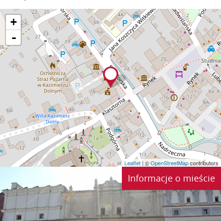
+
-
Leaflet
| ©
OpenStreetMap
contributors
Informacje o mieście