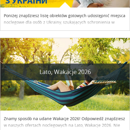
Poniżej znajdziesz listę obiektów gotowych udostępnić miejsca
noclegowe dla osób z Ukrainy, szukających schronienia w
naszym kraju. Skontaktuj się z właścicielem obiektu i uzgodnij
szczegóły....
Lato, Wakacje 2026
Znamy sposób na udane Wakacje 2026! Odpowiedź znajdziesz
w naszych ofertach noclegowych na Lato, Wakacje 2026. Nie