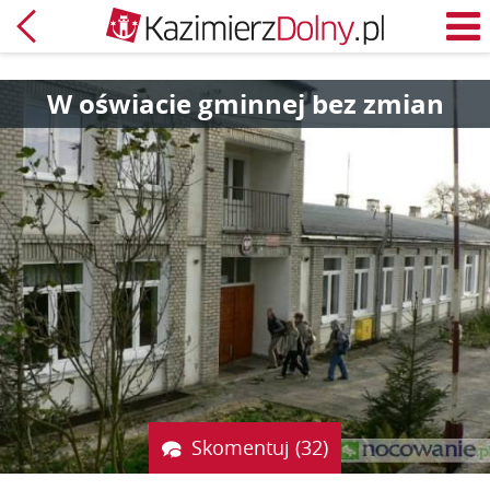
Powrót
M
W oświacie gminnej bez zmian
Skomentuj (32)