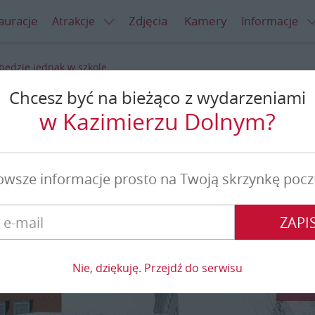
auracje
Zdjęcia
Kamery
Atrakcje
Informacje
będzie jednak w szkole
Chcesz być na bieżąco z wydarzeniami
 jednak w szkole
w Kazimierzu Dolnym?
owsze informacje prosto na Twoją skrzynkę pocz
ZAPIS
Nie, dziękuję. Przejdź do serwisu