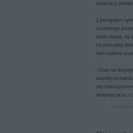
lokalizacji żłob
Z pomysłem tym z
ostatniego posie
mieli okazję, b
na potrzeby żłob
tam szatnia oraz
- Czas na decyzj
współpracownika
się realną pomo
dziękuję za to, c
Budynek GZ