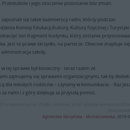
ka. Przedszkole i jego otoczenie pozostanie bez zmian.
apoznali się także kazimierscy radni, którzy podczas
dzenia Komisji Edukacji,Kultury, Kultury Fizycznej i Turystyki
y zobaczyć ten fragment budynku, który zostanie przystosow
ka. Jest to prawe skrzydło, na parterze. Obecnie znajduje się
 administracja szkoły.
e w tej sprawie był konieczny - teraz razem ze
mi zajmujemy się sprawami organizacyjnymi, tak by żłobek 
cą dla młodych rodziców – czytamy w komunikacie. - Raz jes
o za nami i z góry dziękuję za przyszłą pomoc.
S w Kazimierzu/Fot. Źródło: Facebook, profil oficjalny burmistrza KD A
Pomianowsk
Agnieszka Skrzyńska - Michalczewska
,
2019-0