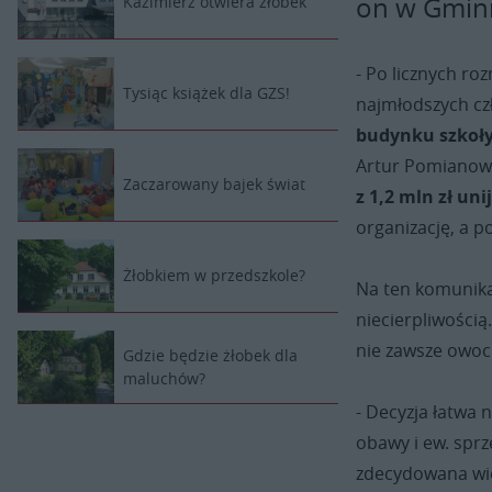
on w Gminn
Kazimierz otwiera żłobek
- Po licznych ro
Tysiąc książek dla GZS!
najmłodszych cz
budynku szkoł
Artur Pomianows
Zaczarowany bajek świat
z 1,2 mln zł un
organizację, a p
Żłobkiem w przedszkole?
Na ten komunika
niecierpliwością
nie zawsze owocn
Gdzie będzie żłobek dla
maluchów?
- Decyzja łatwa 
obawy i ew. sprz
zdecydowana wię