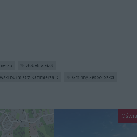
mierzu
żłobek w GZS
wski burmistrz Kazimierza D
Gminny Zespół Szkół
Oświa