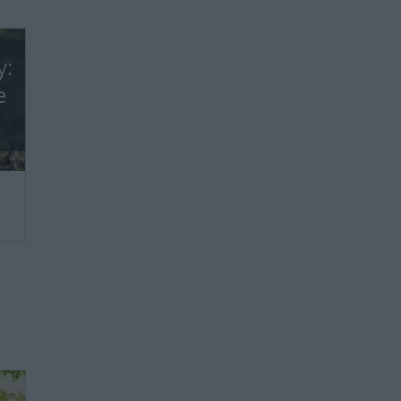
y:
e
we,
ie
ie