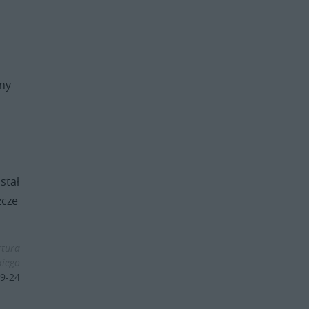
any
stał
zcze
rtura
iego
9-24