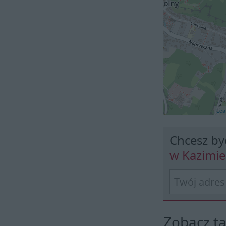
Leaf
Chcesz by
w Kazimi
Zobacz t