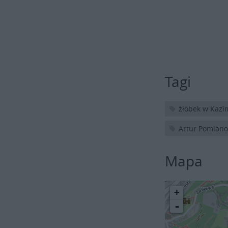
Tagi
żłobek w Kazi
Artur Pomiano
Mapa
+
-