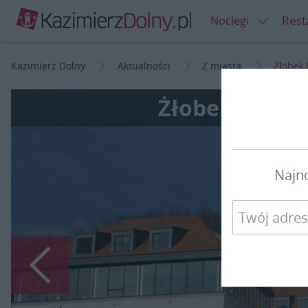
Rest
Noclegi
Kazimierz Dolny
Aktualności
Z miasta
Żłobek 
Żłobek będzie
Najn
Poprzedni