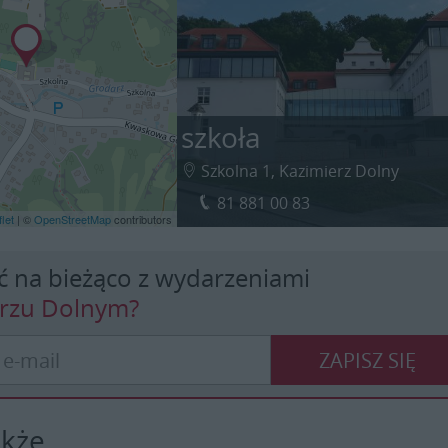
szkoła
Szkolna 1, Kazimierz Dolny
81 881 00 83
let
| ©
OpenStreetMap
contributors
ć na bieżąco z wydarzeniami
erzu Dolnym?
ZAPISZ SIĘ
akże