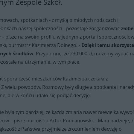
ym Zespole Szkół.
zmowach, spotkaniach - z myślą o młodych rodzicach i
łonkach naszej społeczności - pozostaje zorganizować
żłobe
y
– pisze na swoim profilu w jednym z portali społecznościo
ki, burmistrz Kazimierza Dolnego. -
Dzięki temu skorzyst
ijnych środków.
Przypomnę, że 230 000 zł, możemy wydać n
ozostałe na utrzymanie, w tym płace.
t spora część mieszkańców Kazimierza czekała z
. Z wielu powodów. Rozmowy były długie a spotkania i narad
e, ale w końcu udało się podjąć decyzję.
nie była tym bardziej, że każda zmiana nawet niewielka wywoł
eciw – pisze burmistrz Artur Pomianowski. - Mam nadzieję, ż
kszość z Państwa przyjmie ze zrozumieniem decyzję o