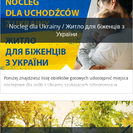
Nocleg dla Ukrainy / Житло для бiженцiв з
України
Poniżej znajdziesz listę obiektów gotowych udostępnić miejsca
noclegowe dla osób z Ukrainy, szukających schronienia w
naszym kraju. Skontaktuj się z właścicielem obiektu i uzgodnij
szczegóły....