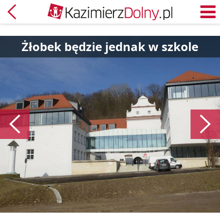
Powrót
M
Żłobek będzie jednak w szkole
Poprzedni