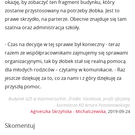
okazję, by zobaczyć ten fragment budynku, który
zostanie przystosowany na potrzeby żłobka. Jest to
prawe skrzydło, na parterze. Obecnie znajduje się tam
szatnia oraz administracja szkoły.
- Czas na decyzje w tej sprawie był konieczny - teraz
razem ze współpracownikami zajmujemy się sprawami
organizacyjnymi, tak by żłobek stał się realną pomocą
dla młodych rodziców – czytamy w komunikacie. - Raz
jeszcze dziękuję za to, co za nami i z góry dziękuję za
przyszłą pomoc.
Budynek GZS w Kazimierzu/Fot. Źródło: Facebook, profil oficjalny
burmistrza KD Artura Pomianowskiego
Agnieszka Skrzyńska - Michalczewska
,
2019-09-24
Skomentuj