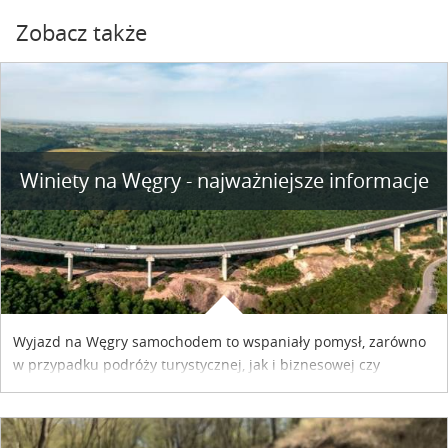
Zobacz także
Winiety na Węgry - najważniejsze informacje
Wyjazd na Węgry samochodem to wspaniały pomysł, zarówno
w przypadku podróży turystycznej, jak i biznesowej czy
służbowej. Pamiętać tylko trzeba o wykupieniu winiety, co
można szybko i sprawnie zrobić online. Materiał powstał dzięki
współpracy reklamowej z Hungary Vignette.