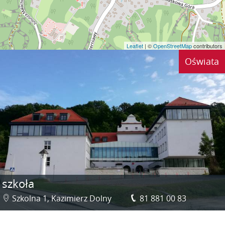
Leaflet
| ©
OpenStreetMap
contributors
Oświata
szkoła
Szkolna 1, Kazimierz Dolny
81 881 00 83