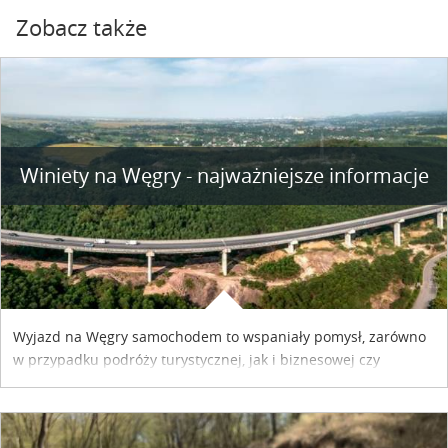
Zobacz także
Winiety na Węgry - najważniejsze informacje
Wyjazd na Węgry samochodem to wspaniały pomysł, zarówno
w przypadku podróży turystycznej, jak i biznesowej czy
służbowej. Pamiętać tylko trzeba o wykupieniu winiety, co
można szybko i sprawnie zrobić online. Materiał powstał dzięki
współpracy reklamowej z Hungary Vignette.