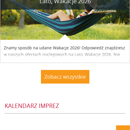
Lato, Wakacje 2026
Znamy sposób na udane Wakacje 2026! Odpowiedź znajdziesz
w naszych ofertach noclegowych na Lato, Wakacje 2026. Nie
zwlekaj atrakcyjne noclegi czekają...
Zobacz wszystkie
KALENDARZ IMPREZ