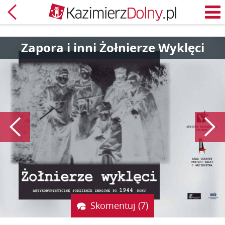
Powrót
M
Zapora i inni Żołnierze Wyklęci
Poprzedni
Skomentuj (7)