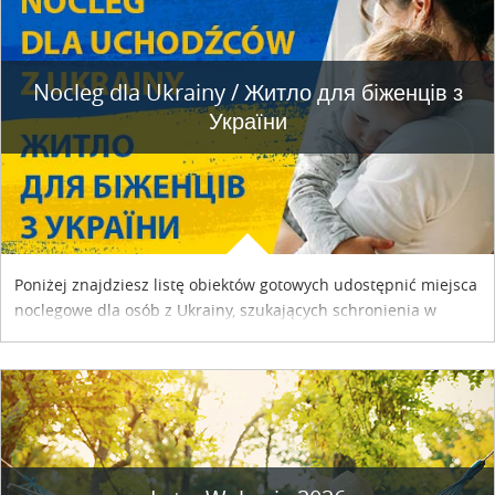
Nocleg dla Ukrainy / Житло для бiженцiв з
України
Poniżej znajdziesz listę obiektów gotowych udostępnić miejsca
noclegowe dla osób z Ukrainy, szukających schronienia w
naszym kraju. Skontaktuj się z właścicielem obiektu i uzgodnij
szczegóły....