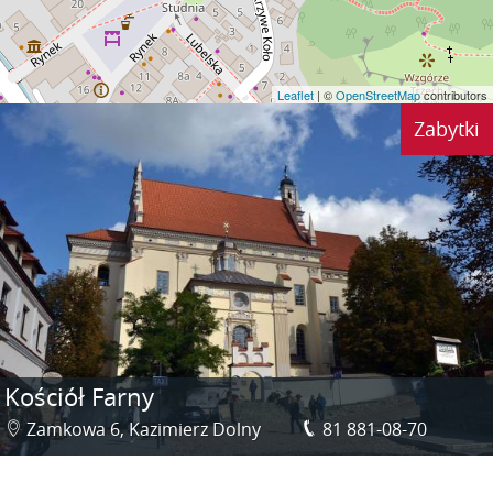
Leaflet
| ©
OpenStreetMap
contributors
Zabytki
Kościół Farny
Zamkowa 6, Kazimierz Dolny
81 881-08-70