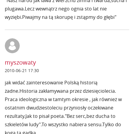
"Nasz naród jak lawa z wierzchu zimna i twarda,sucha i
plugawa.Lecz wewnątrz nego ognia sto lat nie
wyziębi.Piwajmy na tą skorupę i zstąpmy do głębi"
myszowaty
2010-06-21 17:30
jak widać zainteresowanie Polską historią
żadne.Historia zakłamywana przez dziesięciolecia.
Praca ideologiczna w tamtym okresie , jak również w
ostatnim dwudziestoleciu przyniosły oczekiwane
rezultaty.Jak to pisał poeta."Bez serc,bez ducha to
szkieletów ludy".To wszystko nabiera sensu.Tylko do
koga ta gadka.