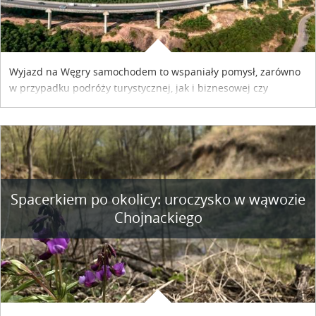
Wyjazd na Węgry samochodem to wspaniały pomysł, zarówno
w przypadku podróży turystycznej, jak i biznesowej czy
służbowej. Pamiętać tylko trzeba o wykupieniu winiety, co
można szybko i sprawnie zrobić online. Materiał powstał dzięki
współpracy reklamowej z Hungary Vignette.
Spacerkiem po okolicy: uroczysko w wąwozie
Chojnackiego