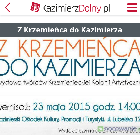
Powrót
M
Z Krzemieńca do Kazimierza