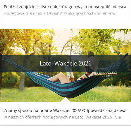
Poniżej znajdziesz listę obiektów gotowych udostępnić miejsca
noclegowe dla osób z Ukrainy, szukających schronienia w
naszym kraju. Skontaktuj się z właścicielem obiektu i uzgodnij
szczegóły....
Lato, Wakacje 2026
Znamy sposób na udane Wakacje 2026! Odpowiedź znajdziesz
w naszych ofertach noclegowych na Lato, Wakacje 2026. Nie
zwlekaj atrakcyjne noclegi czekają...