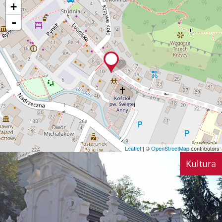
+
-
Leaflet
| ©
OpenStreetMap
contributors
Kultura