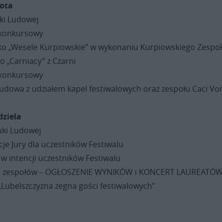
bota
uki Ludowej
 konkursowy
ko „Wesele Kurpiowskie” w wykonaniu Kurpiowskiego Zespo
o „Carniacy” z Czarni
 konkursowy
ludowa z udziałem kapel festiwalowych oraz zespołu Caci Vo
dziela
uki Ludowej
je Jury dla uczestników Festiwalu
 w intencji uczestników Festiwalu
d zespołów – OGŁOSZENIE WYNIKÓW i KONCERT LAUREATÓ
„Lubelszczyzna żegna gości festiwalowych”