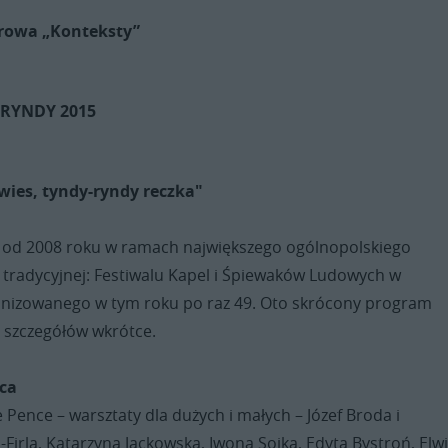
rowa „Konteksty”
YRYNDY 2015
wies, tyndy-ryndy reczka"
 od 2008 roku w ramach największego ogólnopolskiego
 tradycyjnej: Festiwalu Kapel i Śpiewaków Ludowych w
anizowanego w tym roku po raz 49. Oto skrócony program
j szczegółów wkrótce.
wca
 Pence – warsztaty dla dużych i małych – Józef Broda i
Firla, Katarzyna Jackowska, Iwona Sojka, Edyta Bystroń, Elw