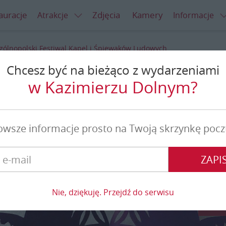
auracje
Zdjęcia
Kamery
Atrakcje
Informacje
gólnopolski Festiwal Kapel i Śpiewaków Ludowych
Chcesz być na bieżąco z wydarzeniami
stiwal Kapel i Śpiewaków
w Kazimierzu Dolnym?
dowych
owsze informacje prosto na Twoją skrzynkę pocz
ZAPIS
Nie, dziękuję. Przejdź do serwisu