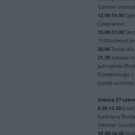
Sztetner (namiot
12.00-14.00
Śpie
Celejowska)
15.00-17.00
Skrz
19.00 koncert An
20.00
Taniec dla
21.30
Zabawa tan
Jędrzejówki (Roz
Przewłockiego z
kapele uczestnic
Sobota 27 czer
9.30-13.30
Ence 
Katarzyna Broda-
Sztetner oraz Jó
10.00-14.00
Klub