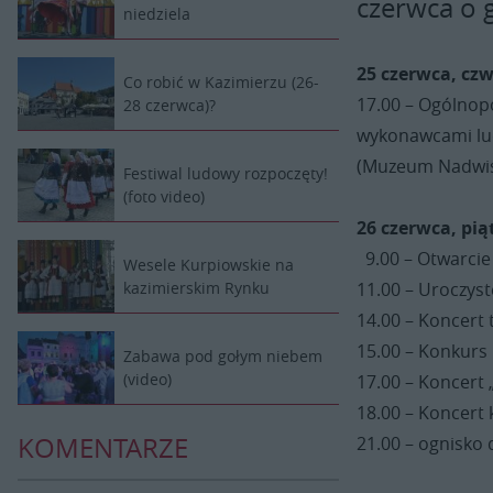
czerwca o 
niedziela
25 czerwca, cz
Co robić w Kazimierzu (26-
17.00 – Ogólnop
28 czerwca)?
wykonawcami lu
(Muzeum Nadwiś
Festiwal ludowy rozpoczęty!
(foto video)
26 czerwca, pią
9.00 – Otwarcie
Wesele Kurpiowskie na
11.00 – Uroczys
kazimierskim Rynku
14.00 – Koncert
15.00 – Konkurs
Zabawa pod gołym niebem
(video)
17.00 – Koncert
18.00 – Koncert
KOMENTARZE
21.00 – ognisko