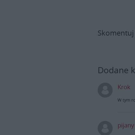
Skomentuj
Dodane 
Krok
W tym ro
pijan