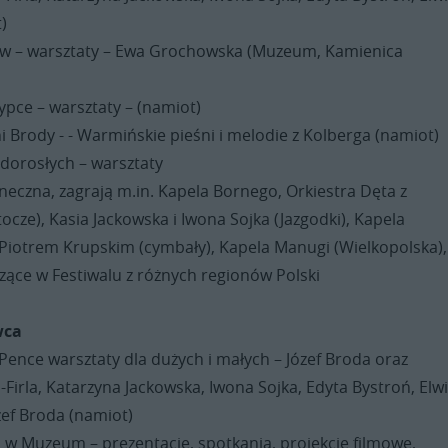
)
w – warsztaty – Ewa Grochowska (Muzeum, Kamienica
ypce – warsztaty – (namiot)
i Brody - - Warmińskie pieśni i melodie z Kolberga (namiot)
 dorosłych – warsztaty
eczna, zagrają m.in. Kapela Bornego, Orkiestra Dęta z
tocze), Kasia Jackowska i Iwona Sojka (Jazgodki), Kapela
 Piotrem Krupskim (cymbały), Kapela Manugi (Wielkopolska),
zące w Festiwalu z różnych regionów Polski
wca
Pence warsztaty dla dużych i małych – Józef Broda oraz
Firla, Katarzyna Jackowska, Iwona Sojka, Edyta Bystroń, Elw
zef Broda (namiot)
 w Muzeum – prezentacje, spotkania, projekcje filmowe,