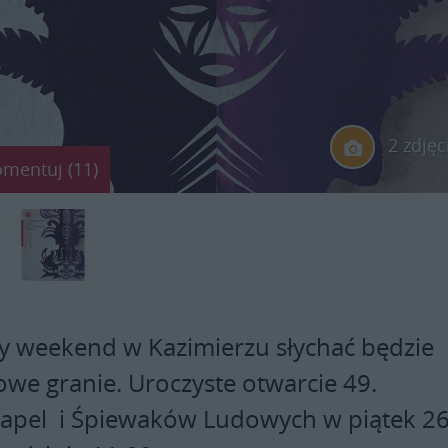
2 zdjęc
omentuj (11)
zy weekend w Kazimierzu słychać będzie
we granie. Uroczyste otwarcie 49.
Kapel i Śpiewaków Ludowych w piątek 2