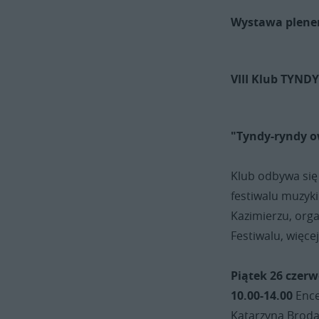
Wystawa plene
VIII Klub TYND
"Tyndy-ryndy o
Klub odbywa się
festiwalu muzyki
Kazimierzu, org
Festiwalu, więce
Piątek 26 czer
10.00-14.00
Ence
Katarzyna Broda-