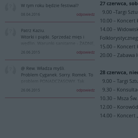
27 czerwca, so
W tym roku będzie festiwal?
9.00 –Targi Szt
08.04.2016
odpowiedz
10.00 – Koncert
14.00 – Widowis
Patrz Kaziu.
Wtorki i piątki. Sprzedaż mięs i
Folklorystyczneg
wędlin. Warunki sanitarne - ŻADNE,
15.00 – Koncert
brak kas fiskalnych, a CENY ?. Ano.
26.06.2015
odpowiedz
20.00 – Zabawa 
@ Rew. Władza myśli.
28 czerwca, nie
Problem Cyganek. Sorry. Romek. To
9.00 – Targi Szt
problem PONADCZASOWY. Tak
sobie myslę. Gdzie Romy są. aha
9.30 – Konsultac
26.06.2015
odpowiedz
.Pracują ?.
10.30 – Msza Św.
Piszesz, że " turystow coraz mniej,
12.00 – Korowó
bo .... " . To chyba nie przyczyna:
Cyganek, misia uszatka,
14.00 – Koncert 
śpiewajcych osób. To ceny Kaziu. To
HORRENDALNE ceny. Za co ?. Ano,
za co ?.