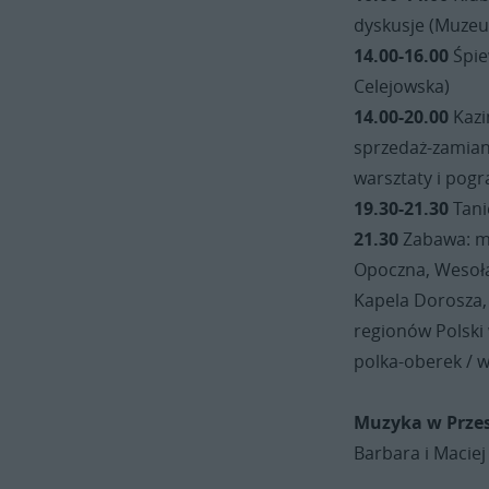
dyskusje (Muzeu
14.00-16.00
Śpie
Celejowska)
14.00-20.00
Kazi
sprzedaż-zamian
warsztaty i pogr
19.30-21.30
Tani
21.30
Zabawa: m.
Opoczna, Wesoła 
Kapela Dorosza,
regionów Polski 
polka-oberek / 
Muzyka w Przes
Barbara i Maciej