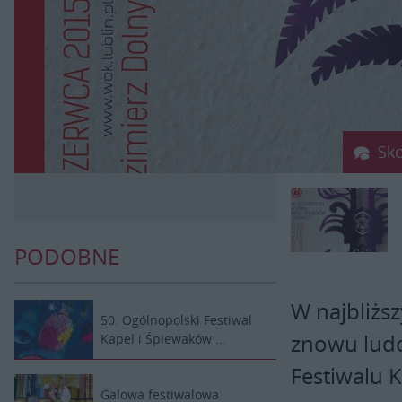
Sk
PODOBNE
W najbliżs
50. Ogólnopolski Festiwal
znowu ludo
Kapel i Śpiewaków ...
Festiwalu 
Galowa festiwalowa