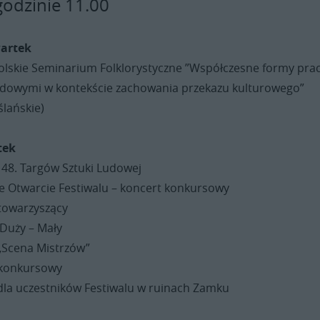
godzinie 11.00
wartek
olskie Seminarium Folklorystyczne ”Współczesne formy prac
dowymi w kontekście zachowania przekazu kulturowego”
lańskie)
tek
 48. Targów Sztuki Ludowej
te Otwarcie Festiwalu – koncert konkursowy
 towarzyszący
 Duży – Mały
 „Scena Mistrzów”
 konkursowy
 dla uczestników Festiwalu w ruinach Zamku