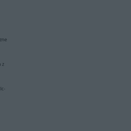
zne
 z
lc-