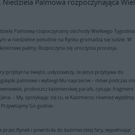
. Niedziela Palmowa rozpoczynająca Wiel
edzielę Palmową rozpoczynamy obchody Wielkiego Tygodnia
ym w niedzielne południe na Rynku gromadzą się ludzie. W
 kolorowe palmy. Rozpoczyna się uroczysta procesja.
tóry przybył na święto, usłyszawszy, że Jezus przybywa do
ął gałązki palmowe i wybiegł Mu naprzeciw – mówi podczas m
ewniewski, proboszcz kazimierskiej parafii, cytując fragment
 Jana. – My, spotykając się tu, w Kazimierzu również wyjdźmy
 Przywitajmy Go godnie.
a przez Rynek i powróciła do kazimierskiej fary, wypełniając