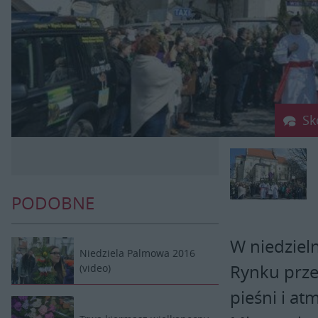
Sk
PODOBNE
W niedziel
Niedziela Palmowa 2016
Rynku przes
(video)
pieśni i a