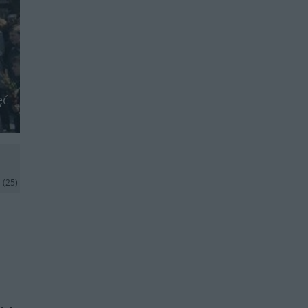
ęć
j
(25)