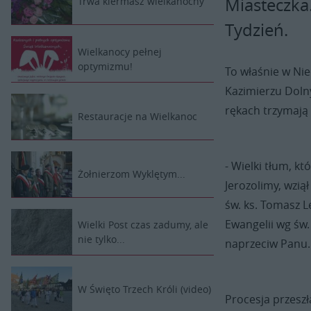
Miasteczka
Trwa kiermasz wielkanocny
Tydzień.
Wielkanocy pełnej
optymizmu!
To właśnie w Ni
Kazimierzu Doln
rękach trzymają
Restauracje na Wielkanoc
- Wielki tłum, k
Żołnierzom Wyklętym...
Jerozolimy, wzi
św. ks. Tomasz L
Ewangelii wg św.
Wielki Post czas zadumy, ale
nie tylko...
naprzeciw Panu.
W Święto Trzech Króli (video)
Procesja przeszł