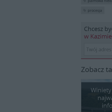
palmowa niedz
procesja
Chcesz by
w Kazimi
Zobacz t
Winiety
najw
inf