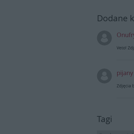
Dodane 
Onufr
Veto! Zd
pijan
Zdjęcia 
Tagi