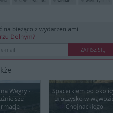
iela
kazimierska fara
wielkanoc
Wielki Tydzień
ć na bieżąco z wydarzeniami
erzu Dolnym?
ZAPISZ SIĘ
akże
 na Węgry -
Spacerkiem po okolic
ażniejsze
uroczysko w wąwozi
ormacje
Chojnackiego