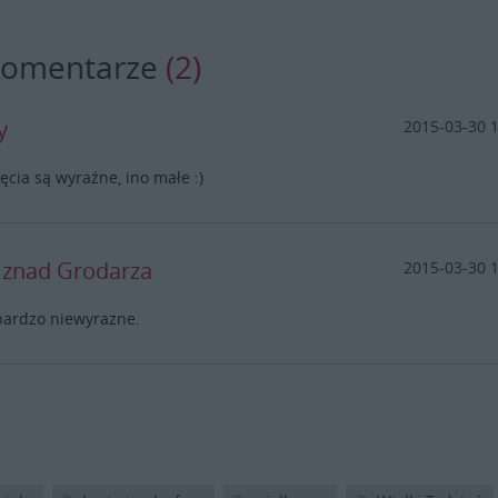
komentarze
(2)
y
2015-03-30 
jęcia są wyraźne, ino małe :)
y znad Grodarza
2015-03-30 
bardzo niewyrazne.