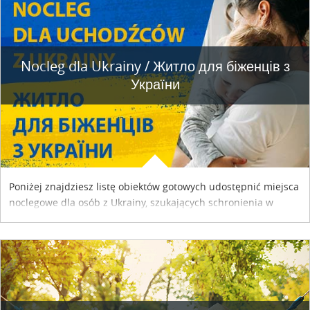
Nocleg dla Ukrainy / Житло для бiженцiв з
України
Poniżej znajdziesz listę obiektów gotowych udostępnić miejsca
noclegowe dla osób z Ukrainy, szukających schronienia w
naszym kraju. Skontaktuj się z właścicielem obiektu i uzgodnij
szczegóły....