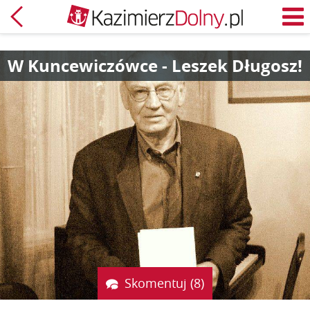
Powrót
M
W Kuncewiczówce - Leszek Długosz!
Skomentuj (8)