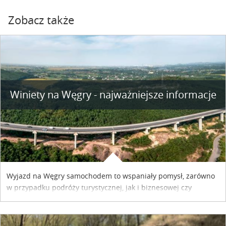
Zobacz także
Winiety na Węgry - najważniejsze informacje
Wyjazd na Węgry samochodem to wspaniały pomysł, zarówno
w przypadku podróży turystycznej, jak i biznesowej czy
służbowej. Pamiętać tylko trzeba o wykupieniu winiety, co
można szybko i sprawnie zrobić online. Materiał powstał dzięki
współpracy reklamowej z Hungary Vignette.