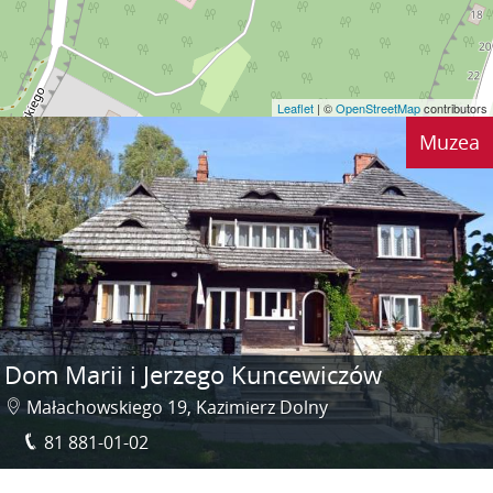
Leaflet
| ©
OpenStreetMap
contributors
Muzea
Dom Marii i Jerzego Kuncewiczów
Małachowskiego 19, Kazimierz Dolny
81 881-01-02