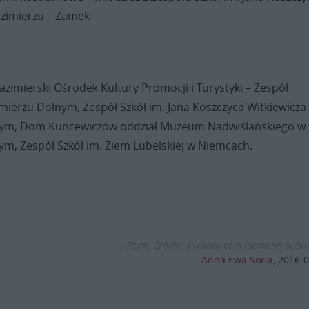
azimierzu – Zamek
azimierski Ośrodek Kultury Promocji i Turystyki – Zespół
ierzu Dolnym, Zespół Szkół im. Jana Koszczyca Witkiewicza
nym, Dom Kuncewiczów oddział Muzeum Nadwiślańskiego w
ym, Zespół Szkół im. Ziem Lubelskiej w Niemcach.
Rzym. Źródło: Pixabay.com (domena publi
Anna Ewa Soria
,
2016-0