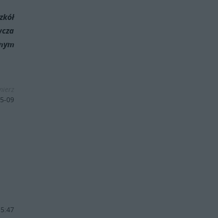
Szkół
wcza
lnym
mierz
5-09
15:47