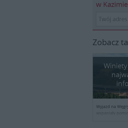
w Kazimi
Zobacz t
Winiety
najw
inf
Wyjazd na Węgr
wspaniały pomys
przypadku podróż
biznesowej czy 