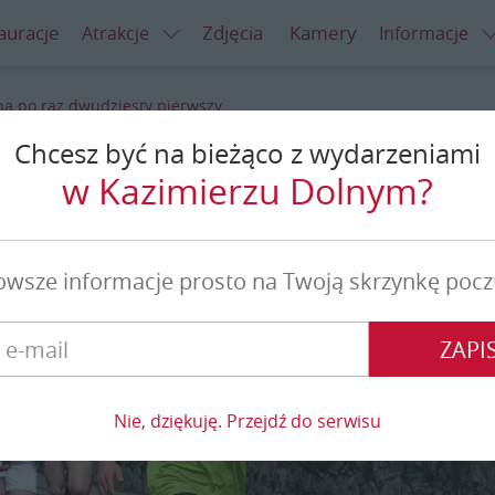
auracje
Zdjęcia
Kamery
Atrakcje
Informacje
ą po raz dwudziesty pierwszy
Chcesz być na bieżąco z wydarzeniami
dwudziesty pierwszy
w Kazimierzu Dolnym?
owsze informacje prosto na Twoją skrzynkę pocz
ZAPIS
Nie, dziękuję. Przejdź do serwisu