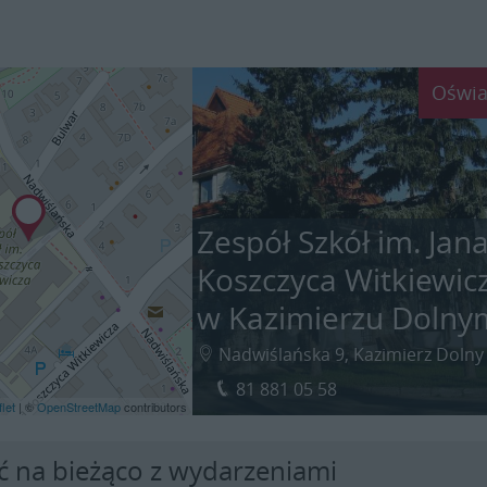
Oświa
Zespół Szkół im. Jan
Koszczyca Witkiewic
w Kazimierzu Dolny
Nadwiślańska 9, Kazimierz Dolny
81 881 05 58
let
| ©
OpenStreetMap
contributors
ć na bieżąco z wydarzeniami