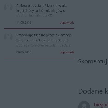
Piękna tradycja, aż łza się w oku
kręci, który to już rok biegów o
puchar burmistrza KD.
11.05.2016
odpowiedz
Proponuje zglosic przez aklamacje
do biegu Suszka z parchatki. jak
pobiega to glowe ostudzi i bedzie
jeszcze madrzejszy
09.05.2016
odpowiedz
Skomentuj
Dodane 
biega