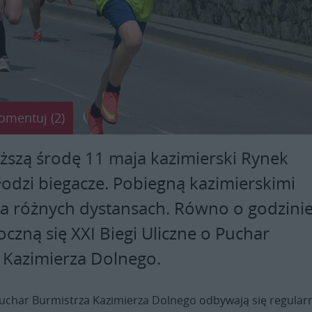
omentuj (2)
iższą środę 11 maja kazimierski Rynek
odzi biegacze. Pobiegną kazimierskimi
na różnych dystansach. Równo o godzini
czną się XXI Biegi Uliczne o Puchar
 Kazimierza Dolnego.
 Puchar Burmistrza Kazimierza Dolnego odbywają się regular