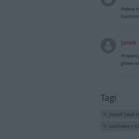
Piękna t
burmistr
Janek
Proponuj
glowe os
Tagi
Zespół Szkół i
uczniowie z K