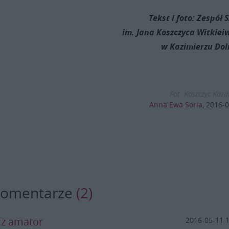
Tekst i foto: Zespół 
im. Jana Koszczyca Witkiei
w Kazimierzu Do
Fot. Koszczyc Kazi
Anna Ewa Soria
,
2016-0
komentarze
(2)
cz amator
2016-05-11 