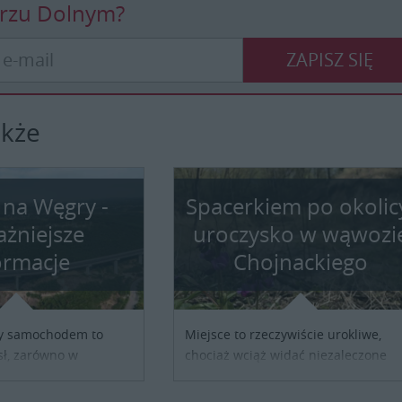
erzu Dolnym?
ZAPISZ SIĘ
akże
 na Węgry -
Spacerkiem po okolic
ażniejsze
uroczysko w wąwozi
ormacje
Chojnackiego
y samochodem to
Miejsce to rzeczywiście urokliwe,
ł, zarówno w
chociaż wciąż widać niezaleczone
y turystycznej, jak i
jeszcze rany: podcięte skarpy lesso
służbowej. Pamiętać
pustka po nielegalnie wyciętych