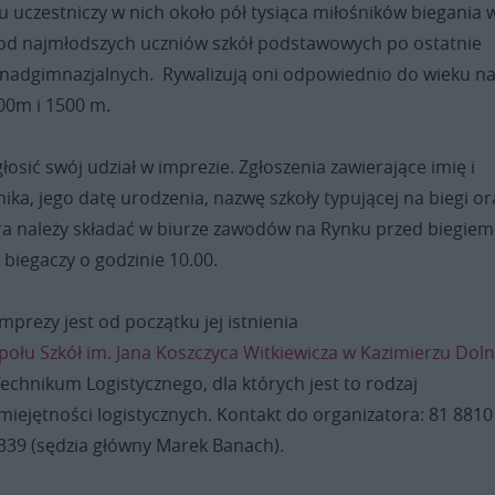
ku uczestniczy w nich około pół tysiąca miłośników biegania 
od najmłodszych uczniów szkół podstawowych po ostatnie
ponadgimnazjalnych. Rywalizują oni odpowiednio do wieku n
00m i 1500 m.
łosić swój udział w imprezie. Zgłoszenia zawierające imię i
ika, jego datę urodzenia, nazwę szkoły typującej na biegi or
ra należy składać w biurze zawodów na Rynku przed biegiem
 biegaczy o godzinie 10.00.
prezy jest od początku jej istnienia
połu Szkół im. Jana Koszczyca Witkiewicza w Kazimierzu Dol
Technikum Logistycznego, dla których jest to rodzaj
iejętności logistycznych. Kontakt do organizatora: 81 8810
 339 (sędzia główny Marek Banach).