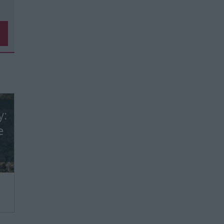
y:
e
we,