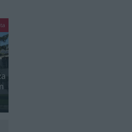
ta
a
za
m