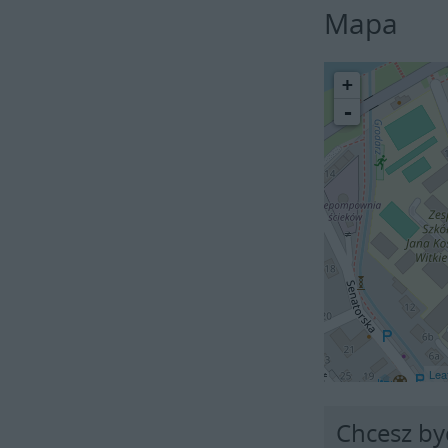
Mapa
+
-
Leaf
Chcesz by