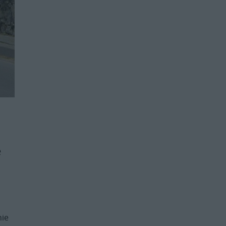
e
nie