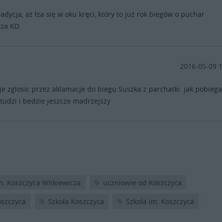
radycja, aż łza się w oku kręci, który to już rok biegów o puchar
za KD.
2016-05-09 
e zglosic przez aklamacje do biegu Suszka z parchatki. jak pobiega
tudzi i bedzie jeszcze madrzejszy
m. Koszczyca Witkiewicza
uczniowie od Koszczyca
oszczyca
Szkoła Koszczyca
Szkoła im. Koszczyca