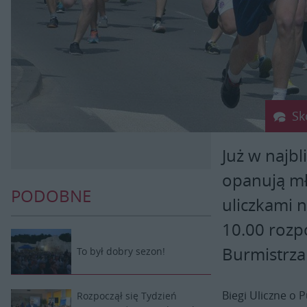
Sk
Już w najbl
opanują mł
PODOBNE
uliczkami 
10.00 rozpo
Burmistrza
To był dobry sezon!
Biegi Uliczne o
Rozpoczął się Tydzień