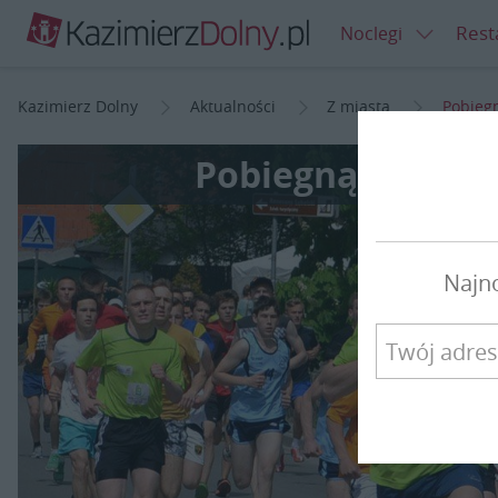
Rest
Noclegi
Kazimierz Dolny
Aktualności
Z miasta
Pobiegn
Pobiegną po raz 
Najn