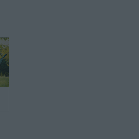
ie
ie