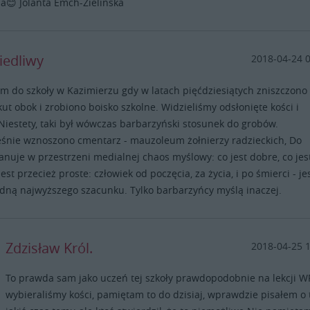
ia😊 Jolanta Emch-Zielinska
iedliwy
2018-04-24 
m do szkoły w Kazimierzu gdy w latach pięćdziesiątych zniszczono
rkut obok i zrobiono boisko szkolne. Widzieliśmy odsłonięte kości i
 Niestety, taki był wówczas barbarzyński stosunek do grobów.
śnie wznoszono cmentarz - mauzoleum żołnierzy radzieckich, Do
panuje w przestrzeni medialnej chaos myślowy: co jest dobre, co jes
 jest przecież proste: człowiek od poczęcia, za życia, i po śmierci - je
odną najwyższego szacunku. Tylko barbarzyńcy myślą inaczej.
Zdzisław Król.
2018-04-25 
To prawda sam jako uczeń tej szkoły prawdopodobnie na lekcji W
wybieraliśmy kości, pamiętam to do dzisiaj, wprawdzie pisałem o