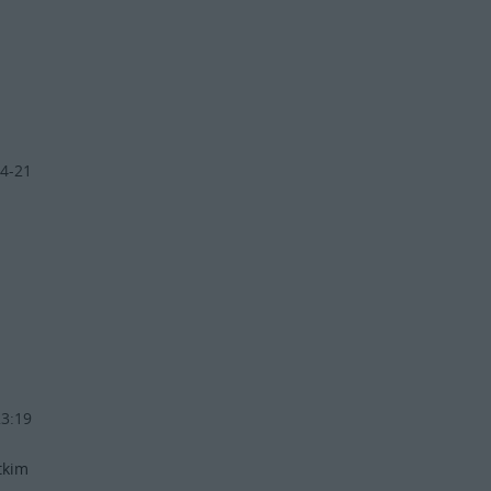
4-21
23:19
tkim