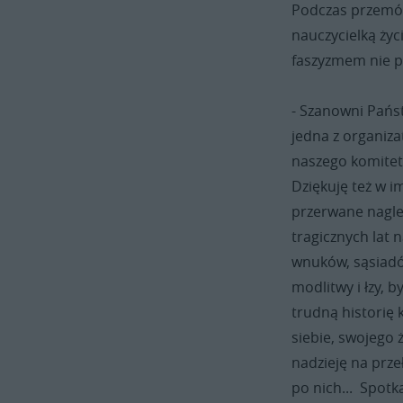
Podczas przemów
nauczycielką życ
faszyzmem nie po
- Szanowni Pańs
jedna z organiza
naszego komitet
Dziękuję też w im
przerwane nagle, 
tragicznych lat 
wnuków, sąsiadów
modlitwy i łzy, 
trudną historię 
siebie, swojego 
nadzieję na prz
po nich... Spotk