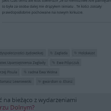
jakiś czas temu ale ktoś stwierdził ,że to niemożliwe.Nie pamięta
to była za osoba dalej nie drązyłem tematu . Te kości zostały
prawdopodobnie pochowane na nowym kirkucie.
adyspołeczności żydowskiej
Zagłada
Holokaust
itet Upamiętnienia Zagłady
Ewa Pilipczuk
rzej Pisula
radna Ewa Wolna
 Tomasz Lewniewski
gwardian o. Eliasz
ć na bieżąco z wydarzeniami
erzu Dolnym?