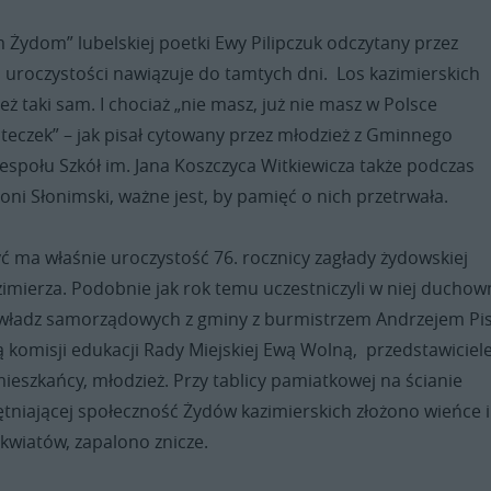
im Żydom” lubelskiej poetki Ewy Pilipczuk odczytany przez
 uroczystości nawiązuje do tamtych dni. Los kazimierskich
eż taki sam. I chociaż „nie masz, już nie masz w Polsce
teczek” – jak pisał cytowany przez młodzież z Gminnego
Zespołu Szkół im. Jana Koszczyca Witkiewicza także podczas
oni Słonimski, ważne jest, by pamięć o nich przetrwała.
yć ma właśnie uroczystość 76. rocznicy zagłady żydowskiej
imierza. Podobnie jak rok temu uczestniczyli w niej duchown
 władz samorządowych z gminy z burmistrzem Andrzejem Pi
 komisji edukacji Rady Miejskiej Ewą Wolną, przedstawiciel
mieszkańcy, młodzież.
Przy tablicy pamiatkowej na ścianie
tniającej społeczność Żydów kazimierskich z
łożono wieńce i
 kwiatów, zapalono znicze.