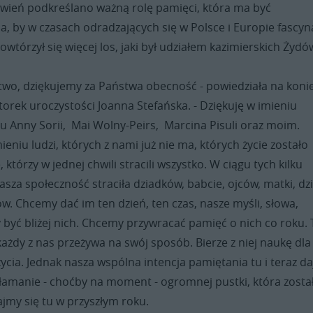
ień podkreślano ważną rolę pamięci, która ma być
ia, by w czasach odradzających się w Polsce i Europie fascyna
wtórzył się więcej los, jaki był udziałem kazimierskich Żydó
two, dziękujemy za Państwa obecność - powiedziała na koni
torek uroczystości Joanna Stefańska. - Dziękuję w imieniu
u Anny Sorii, Mai Wolny-Peirs, Marcina Pisuli oraz moim.
ieniu ludzi, których z nami już nie ma, których życie zostało
którzy w jednej chwili stracili wszystko. W ciągu tych kilku
nasza społeczność straciła dziadków, babcie, ojców, matki, dzi
. Chcemy dać im ten dzień, ten czas, nasze myśli, słowa,
by być bliżej nich. Chcemy przywracać pamięć o nich co roku. 
każdy z nas przeżywa na swój sposób. Bierze z niej naukę dla
życia. Jednak nasza wspólna intencja pamiętania tu i teraz da
ełamanie - choćby na moment - ogromnej pustki, która zosta
ajmy się tu w przyszłym roku.