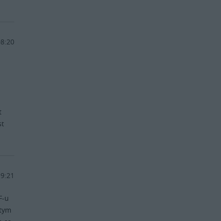
08:20
t
st
19:21
F-u
 tym