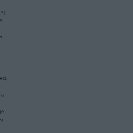
cji
w.
ec
eci,
Tą
je
ła