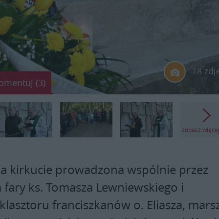
18 zdj
omentuj (3)
zobacz więce
a kirkucie prowadzona wspólnie przez
 fary ks. Tomasza Lewniewskiego i
klasztoru franciszkanów o. Eliasza, mars