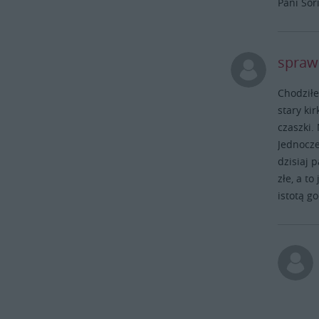
Pani Sor
spraw
Chodziłe
stary ki
czaszki.
Jednocze
dzisiaj 
złe, a to
istotą g