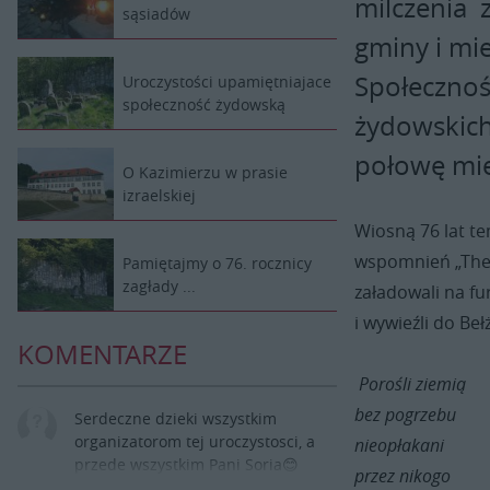
milczenia z
sąsiadów
gminy i mie
Społecznoś
Uroczystości upamiętniajace
społeczność żydowską
żydowskich
połowę mie
O Kazimierzu w prasie
izraelskiej
Wiosną 76 lat t
wspomnień „The
Pamiętajmy o 76. rocznicy
zagłady ...
załadowali na f
i wywieźli do Beł
KOMENTARZE
Porośli ziemią
bez pogrzebu
Serdeczne dzieki wszystkim
organizatorom tej uroczystosci, a
nieopłakani
przede wszystkim Pani Soria😊
przez nikogo
Jolanta Emch-Zielinska