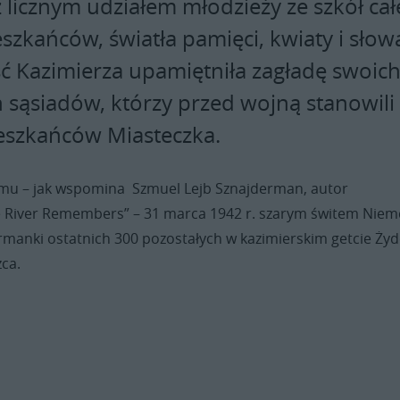
 licznym udziałem młodzieży ze szkół cał
szkańców, światła pamięci, kwiaty i słow
ć Kazimierza upamiętniła zagładę swoic
 sąsiadów, którzy przed wojną stanowili
szkańców Miasteczka.
emu – jak wspomina Szmuel Lejb Sznajderman, autor
 River Remembers” – 31 marca 1942 r. szarym świtem Niem
urmanki ostatnich 300 pozostałych w kazimierskim getcie Ży
żca.