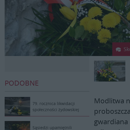
Sk
PODOBNE
Modlitwa n
79. rocznica likwidacji
proboszcza
społeczności żydowskiej
gwardiana 
Sąsiedzi upamiętnili