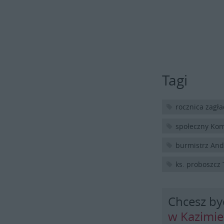
Tagi
rocznica zagł
społeczny Kom
burmistrz And
ks. proboszcz
Chcesz by
w Kazimi