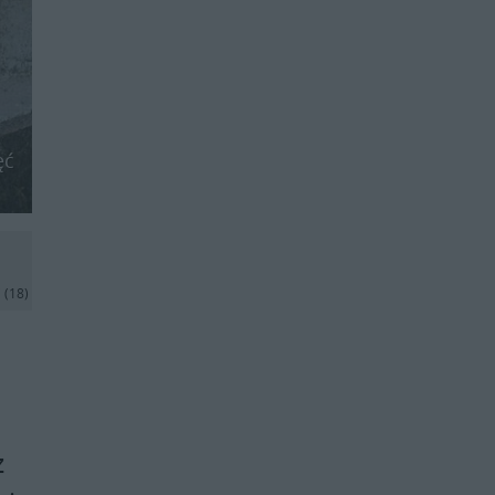
ęć
j
(18)
z