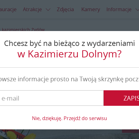
auracje
Zdjęcia
Kamery
Atrakcje
Informacje
 kazimierskich Żydów
Chcesz być na bieżąco z wydarzeniami
mierskich Żydów
w Kazimierzu Dolnym?
owsze informacje prosto na Twoją skrzynkę pocz
ZAPIS
Nie, dziękuję. Przejdź do serwisu