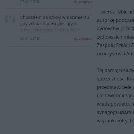
25.04.2018
odpowiedz
– wiersz „Izbick
Chodziłem do szkoły w Kazimierzu
autorkę podczas
gdy w latach pięćdziesiątych
Żydów był przeci
zniszczono stary kirkut obok i
zrobiono boisko szkolne.
żydowskich mias
24.04.2018
odpowiedz
Widzieliśmy odsłonięte kości i
Zespołu Szkół i 
czaszki. Niestety, taki był wówczas
uroczystości Ant
barbarzyński stosunek do grobów.
Jednocześnie wznoszono cmentarz
- mauzoleum żołnierzy radzieckich,
Tej pamięci służ
Do dzisiaj panuje w przestrzeni
społeczności Kaz
medialnej chaos myślowy: co jest
dobre, co jest złe, a to jest przecież
przedstawiciele
proste: człowiek od poczęcia, za
i przewodniczącą
życia, i po śmierci - jest istotą
władz powiatu, 
godną najwyższego szacunku. Tylko
barbarzyńcy myślą inaczej.
synagogi upamię
wiązanki żółtych