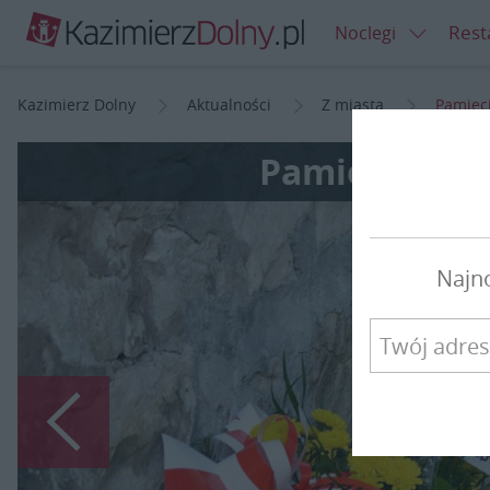
Rest
Noclegi
Kazimierz Dolny
Aktualności
Z miasta
Pamięci
Pamięci kazi
Najn
Poprzedni