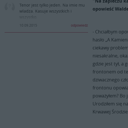
"Na zapleczu k
Tenor jest tylko jeden. Na imie mu
opowieść Wald
wladza. Kasuje wszystkich i
wszystko.
10.09.2015
odpowiedz
- Chciałbym opow
hasło „A Kamieni
ciekawy problem 
niesakralne, oka
gdzie jest tył, 
frontonem od teg
dziwacznego czło
frontonu opowiad
poważyłem? Bo ja
Urodziłem się na
Krwawej Środzie,