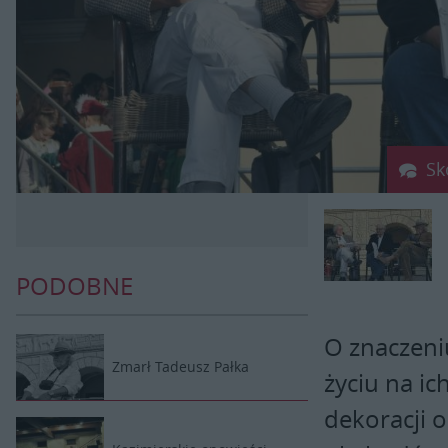
Sk
PODOBNE
O znaczeniu
Zmarł Tadeusz Pałka
życiu na i
dekoracji 