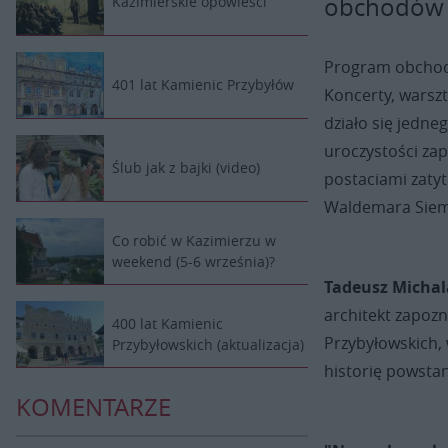
obchodów 4
Kazimierskie opowieści
Program obch
401 lat Kamienic Przybyłów
Koncerty, warszt
działo się jedn
uroczystości za
Ślub jak z bajki (video)
postaciami zaty
Waldemara Siemi
Co robić w Kazimierzu w
weekend (5-6 września)?
Tadeusz Micha
architekt zapoz
400 lat Kamienic
Przybyłowskich, 
Przybyłowskich (aktualizacja)
historię powstan
KOMENTARZE