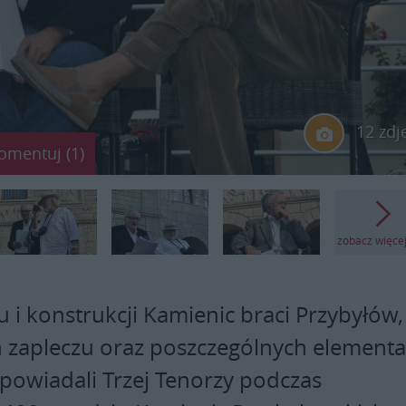
12 zdj
omentuj (1)
zobacz więce
 i konstrukcji Kamienic braci Przybyłów,
ch zapleczu oraz poszczególnych element
opowiadali Trzej Tenorzy podczas