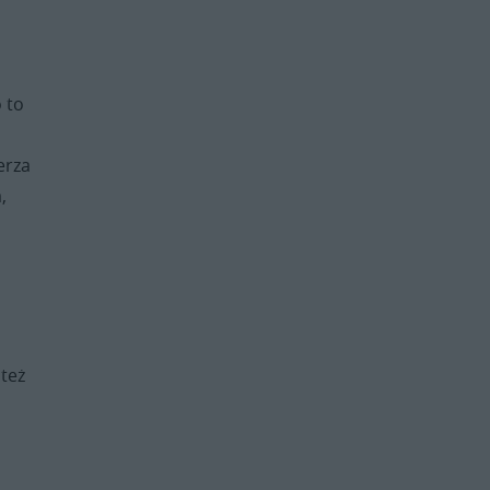
 to
erza
,
 też