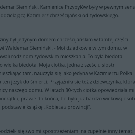
ldemar Siemiński, Kamienice Przybyłów były w pewnym sens
 oddzielającą Kazimierz chrześcijański od żydowskiego.
ziny był jedynym domem chrześcijańskim w tamtej części
wi Waldemar Siemiński. - Moi dziadkowie w tym domu, w
wali rodzinom żydowskim mieszkania. To była biedota
 wielka biedota. Moja ciotka, jedna z sześciu sióstr
eszkając tam, nauczyła się jako jedyna w Kazimierzu Polka
a ten język do śmierci. Przyjaźniła się też z dziewczynką, któr
nicy naszego domu. W latach 80-tych ciotka opowiedziała mi
początku, prawie do końca, bo była już bardzo wiekową osob
 podstawie książkę „Kobieta z prowincji”.
odzielił się swoimi spostrzeżeniami na zupełnie inny temat.