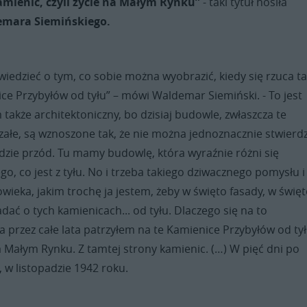
amienic, czyli życie na Małym Rynku”
- taki tytuł nosiła
emara Siemińskiego.
iedzieć o tym, co sobie można wyobrazić, kiedy się rzuca ta
ce Przybyłów od tyłu” – mówi Waldemar Siemiński. - To jest
także architektoniczny, bo dzisiaj budowle, zwłaszcza te
załe, są wznoszone tak, że nie można jednoznacznie stwierdz
a gdzie przód. Tu mamy budowlę, która wyraźnie różni się
o, co jest z tyłu. No i trzeba takiego dziwacznego pomysłu i
wieka, jakim trochę ja jestem, żeby w święto fasady, w świę
ać o tych kamienicach... od tyłu. Dlaczego się na to
 przez całe lata patrzyłem na te Kamienice Przybyłów od tył
 Małym Rynku. Z tamtej strony kamienic. (…) W pięć dni po
 w listopadzie 1942 roku.