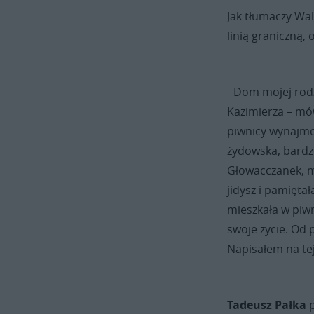
Jak tłumaczy Wa
linią graniczną,
- Dom mojej rod
Kazimierza – mó
piwnicy wynajmo
żydowska, bardzo
Głowacczanek, mi
jidysz i pamiętał
mieszkała w piw
swoje życie. Od 
Napisałem na tej
Tadeusz Pałka
p