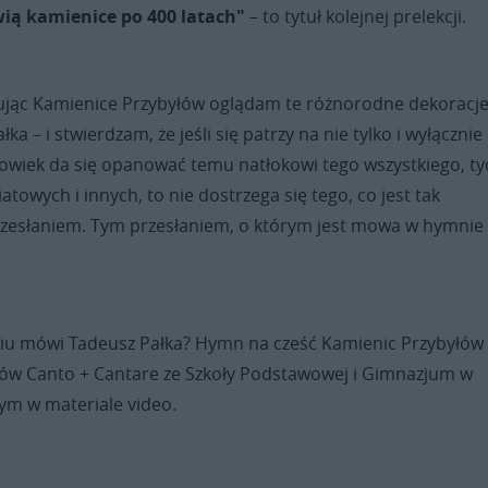
ią kamienice po 400 latach"
– to tytuł kolejnej prelekcji.
afując Kamienice Przybyłów oglądam te różnorodne dekoracje
a – i stwierdzam, że jeśli się patrzy na nie tylko i wyłącznie
złowiek da się opanować temu natłokowi tego wszystkiego, t
owych i innych, to nie dostrzega się tego, co jest tak
rzesłaniem. Tym przesłaniem, o którym jest mowa w hymnie
niu mówi Tadeusz Pałka? Hymn na cześć Kamienic Przybyłów
w Canto + Cantare ze Szkoły Podstawowej i Gimnazjum w
ym w materiale video.