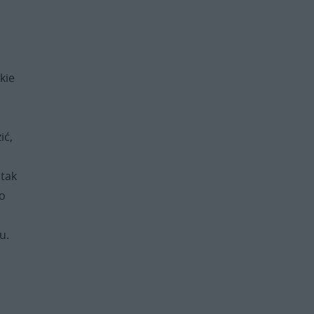
kie
ić,
 tak
to
u.