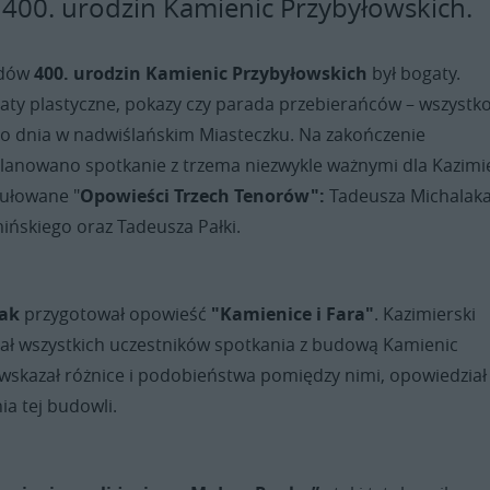
00. urodzin Kamienic Przybyłowskich.
odów
400. urodzin Kamienic Przybyłowskich
był bogaty.
aty plastyczne, pokazy czy parada przebierańców – wszystko
ego dnia w nadwiślańskim Miasteczku. Na zakończenie
planowano spotkanie z trzema niezwykle ważnymi dla Kazimi
tułowane "
Opowieści Trzech Tenorów":
Tadeusza Michalaka
ńskiego oraz Tadeusza Pałki.
lak
przygotował opowieść
"Kamienice i Fara"
. Kazimierski
nał wszystkich uczestników spotkania z budową Kamienic
wskazał różnice i podobieństwa pomiędzy nimi, opowiedział
ia tej budowli.