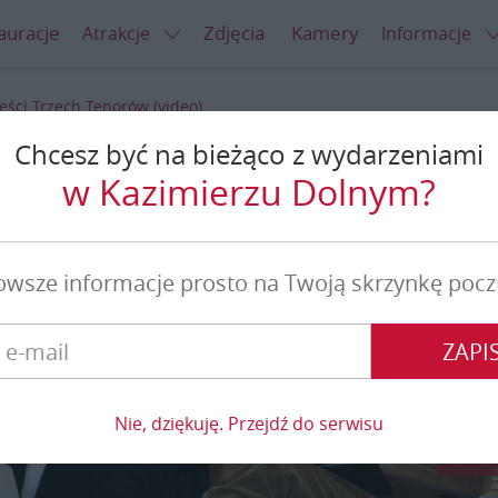
auracje
Zdjęcia
Kamery
Atrakcje
Informacje
ści Trzech Tenorów (video)
Chcesz być na bieżąco z wydarzeniami
ch Tenorów (video)
w Kazimierzu Dolnym?
owsze informacje prosto na Twoją skrzynkę pocz
ZAPIS
Nie, dziękuję. Przejdź do serwisu