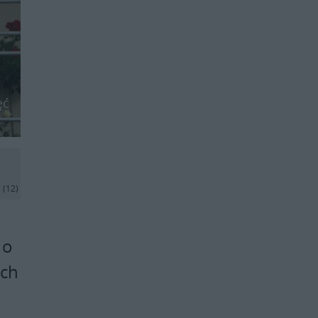
ęć
j
(12)
 o
ach