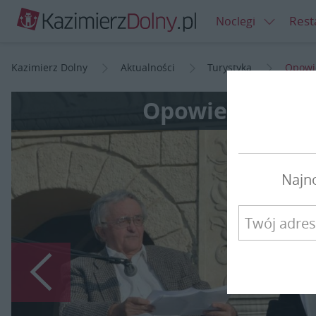
Rest
Noclegi
Kazimierz Dolny
Aktualności
Turystyka
Opowie
Opowieści Trze
Najn
Poprzedni