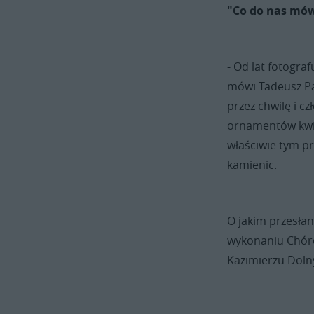
"Co do nas mów
- Od lat fotogr
mówi Tadeusz Pałk
przez chwilę i c
ornamentów kwiat
właściwie tym p
kamienic.
O jakim przesła
wykonaniu Chóró
Kazimierzu Doln