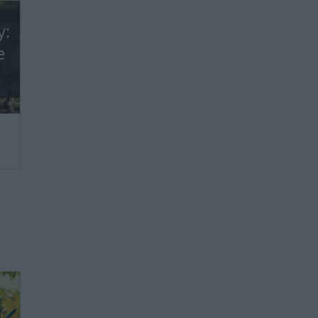
y:
e
we,
ie
ie