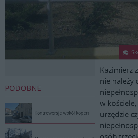
Sk
Kazimierz 
nie należy
PODOBNE
niepełnosp
w kościele,
urzędzie cz
Kontrowersje wokół kopert
niepełnosp
osób trzeci