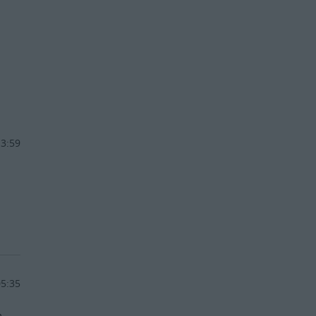
13:59
05:35
m