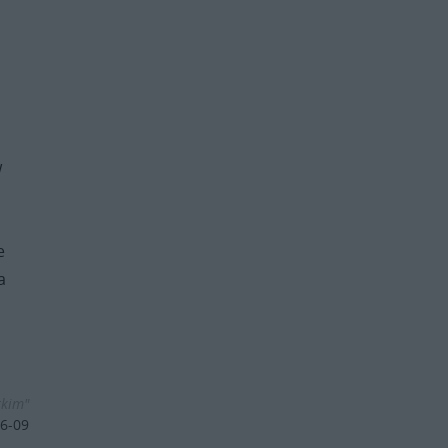
w
e
a
tkim"
6-09