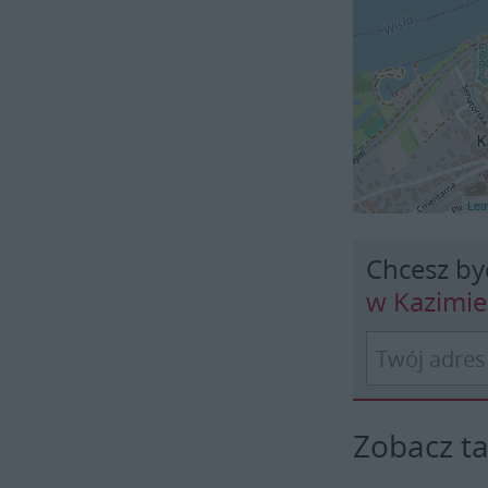
Leaf
Chcesz by
w Kazimi
Zobacz t