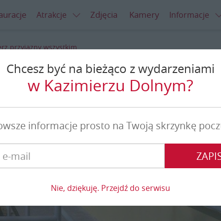
auracje
Zdjęcia
Kamery
Atrakcje
Informacje
rz przyjazny wszystkim
Chcesz być na bieżąco z wydarzeniami
yjazny wszystkim
w Kazimierzu Dolnym?
owsze informacje prosto na Twoją skrzynkę pocz
ZAPIS
Nie, dziękuję. Przejdź do serwisu