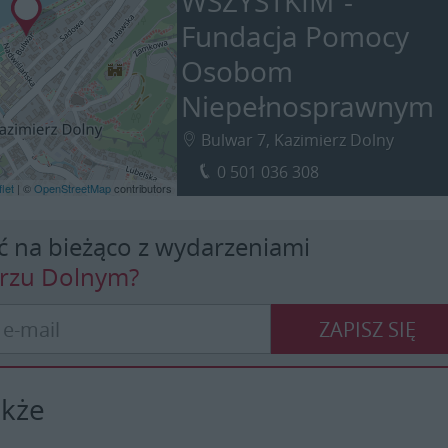
WSZYSTKIM”-
Fundacja Pomocy
Osobom
Niepełnosprawnym
Bulwar 7, Kazimierz Dolny
0 501 036 308
let
| ©
OpenStreetMap
contributors
ć na bieżąco z wydarzeniami
erzu Dolnym?
ZAPISZ SIĘ
akże