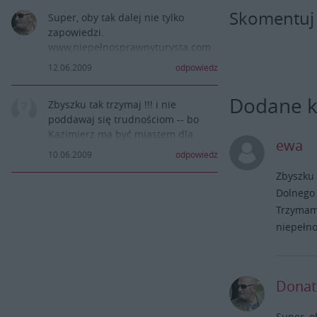
Trzymam kciuki za dalsze realizacje
Skomentuj
Super, oby tak dalej nie tylko
w ulepszaniu życia osobom
zapowiedzi.
niepełnosprawnym to pozostanie
www,niepełnosprawnyturysta.com
na długie lata
12.06.2009
odpowiedz
Dodane 
Zbyszku tak trzymaj !!! i nie
poddawaj się trudnościom -- bo
Kazimierz ma być miastem dla
ewa
wszystkich a ten informator to
10.06.2009
odpowiedz
super pomysł Pozdrowienia z
Zbyszku 
Krakowa
Dolnego 
Trzymam 
niepełno
Donat
Super, o