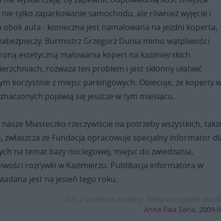
 nie tylko zaparkowanie samochodu, ale również wyjęcie i
a obok auta - konieczna jest namalowana na jezdni koperta,
 zabezpieczy. Burmistrz Grzegorz Dunia mimo wątpliwości
troną estetyczną malowania kopert na kazimierskich
erzchniach, rozważa ten problem i jest skłonny ułatwić
m korzystnie z miejsc parkingowych. Obiecuje, że koperty 
znaczonych pojawią się jeszcze w tym miesiącu.
nasze Miasteczko rzeczywiście na potrzeby wszystkich, takż
, zwłaszcza że Fundacja opracowuje specjalny informator dl
ch na temat bazy noclegowej, miejsc do zwiedzania,
liwości rozrywki w Kazimierzu. Publikacja informatora w
iadana jest na jesień tego roku.
Fot. Z archiwum Fundacji "Miasto przyjazne wszys
Anna Ewa Soria
,
2009-0