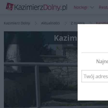
Rest
Noclegi
Kazimierz Dolny
Aktualności
Z miasta
Kazimie
Kazimierz prz
Najn