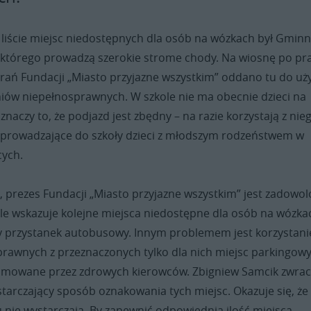
liście miejsc niedostępnych dla osób na wózkach był Gmin
o którego prowadzą szerokie strome chody. Na wiosnę po pr
arań Fundacji „Miasto przyjazne wszystkim” oddano tu do uż
niów niepełnosprawnych. W szkole nie ma obecnie dzieci na
 znaczy to, że podjazd jest zbędny – na razie korzystają z nie
prowadzające do szkoły dzieci z młodszym rodzeństwem w
cych.
, prezes Fundacji „Miasto przyjazne wszystkim” jest zadowo
, ale wskazuje kolejne miejsca niedostępne dla osób na wózka
 przystanek autobusowy. Innym problemem jest korzystani
prawnych z przeznaczonych tylko dla nich miejsc parkingowy
zajmowane przez zdrowych kierowców. Zbigniew Samcik zwra
tarczający sposób oznakowania tych miejsc. Okazuje się, że
 nie wystarczają. By zapewnić odpowiednią ilość miejsca