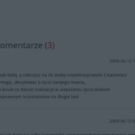
komentarze
(3)
2009-06-12 
tak dalej, a zobczysz na ile osoby niepełnosprawne z Kazimierz
mogą ,,decydować o życiu swojego miasta,,
kciuki za dalsze realizacje w ulepszaniu życia osobom
sprawnym to pozostanie na długie lata
2009-06-12 
by tak dalej nie tylko zapowiedzi. www,niepełnosprawnyturysta.co