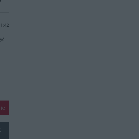
21:42
być
ie
E