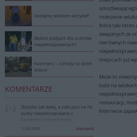
umożliwiającego
Dodajmy wózkom skrzydeł!
rozłożenie wózk
która taki teren
związanych ze s
Będzie podjazd dla uczniów
nierównych nawi
niepełnosprawnych?
niepełnosprawny
miejscach już wy
Kazimierz – schody na dzień
dobry!
Może to otworzy 
ludzi na wózkach
KOMENTARZE
niepełnosprawny
restauracji, moż
Zbyszku tak dalej, a zobczysz na ile
Internecie zapow
osoby niepełnosprawne z
Kazimierz Dolnego mogą
,,decydować o życiu swojego
12.06.2009
odpowiedz
miasta,,