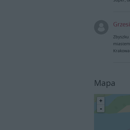
Grzes
Zbyszku 
miastem 
Krakowa
Mapa
+
-