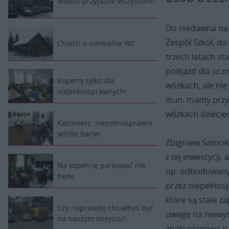
Miasto przyjazne wszystkim?
Do niedawna na 
Zespół Szkół, d
Chodzi o normalne WC
trzech latach st
podjazd dla ucz
Koperty tylko dla
wózkach, ale nie
niepełnosprawnych!
m.in. mamy przy
wózkach dziecię
Kazimierz: niepełnosprawni
wśród barier
Zbigniew Samcik
z tej inwestycji
Na kopercie parkować nie
np. odbudowany
będę
przez niepełnos
które są stale 
Czy naprawdę chciałbyś być
uwagę na niewys
na naszym miejscu?
znaki pionowe tu