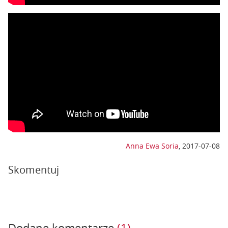
Anna Ewa Soria
,
2017-07-08
Skomentuj
Dodane komentarze
(1)