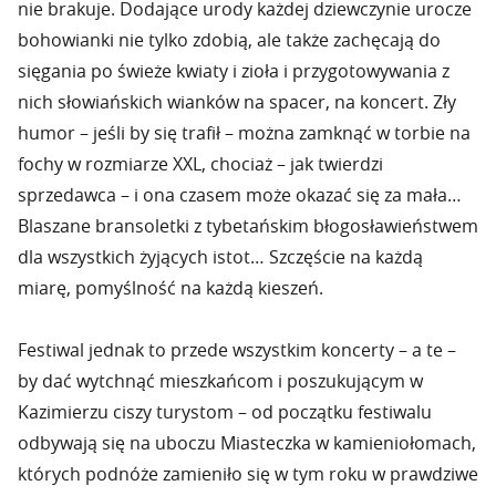
nie brakuje. Dodające urody każdej dziewczynie urocze
bohowianki nie tylko zdobią, ale także zachęcają do
sięgania po świeże kwiaty i zioła i przygotowywania z
nich słowiańskich wianków na spacer, na koncert. Zły
humor – jeśli by się trafił – można zamknąć w torbie na
fochy w rozmiarze XXL, chociaż – jak twierdzi
sprzedawca – i ona czasem może okazać się za mała…
Blaszane bransoletki z tybetańskim błogosławieństwem
dla wszystkich żyjących istot… Szczęście na każdą
miarę, pomyślność na każdą kieszeń.
Festiwal jednak to przede wszystkim koncerty – a te –
by dać wytchnąć mieszkańcom i poszukującym w
Kazimierzu ciszy turystom – od początku festiwalu
odbywają się na uboczu Miasteczka w kamieniołomach,
których podnóże zamieniło się w tym roku w prawdziwe