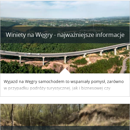
Winiety na Węgry - najważniejsze informacje
Wyjazd na Węgry samochodem to wspaniały pomysł, zarówno
w przypadku podróży turystycznej, jak i biznesowej czy
służbowej. Pamiętać tylko trzeba o wykupieniu winiety, co
można szybko i sprawnie zrobić online. Materiał powstał dzięki
współpracy reklamowej z Hungary Vignette.