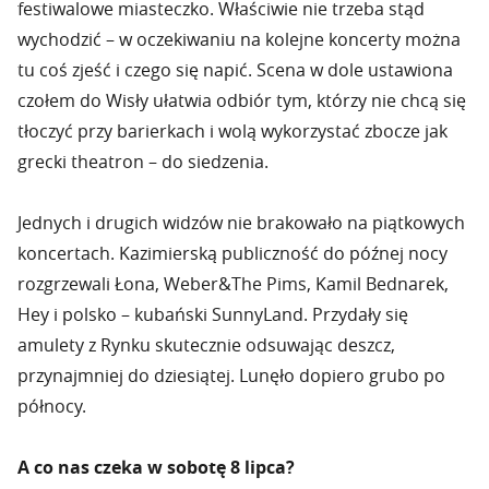
festiwalowe miasteczko. Właściwie nie trzeba stąd
wychodzić – w oczekiwaniu na kolejne koncerty można
tu coś zjeść i czego się napić. Scena w dole ustawiona
czołem do Wisły ułatwia odbiór tym, którzy nie chcą się
tłoczyć przy barierkach i wolą wykorzystać zbocze jak
grecki theatron – do siedzenia.
Jednych i drugich widzów nie brakowało na piątkowych
koncertach. Kazimierską publiczność do późnej nocy
rozgrzewali Łona, Weber&The Pims, Kamil Bednarek,
Hey i polsko – kubański SunnyLand. Przydały się
amulety z Rynku skutecznie odsuwając deszcz,
przynajmniej do dziesiątej. Lunęło dopiero grubo po
północy.
A co nas czeka w sobotę 8 lipca?