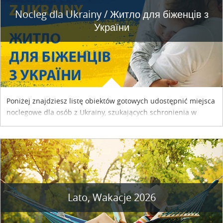
Nocleg dla Ukrainy / Житло для бiженцiв з
України
Poniżej znajdziesz listę obiektów gotowych udostępnić miejsca
noclegowe dla osób z Ukrainy, szukających schronienia w
naszym kraju. Skontaktuj się z właścicielem obiektu i uzgodnij
szczegóły....
Lato, Wakacje 2026