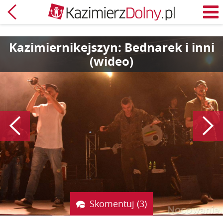
Powrót
M
Kazimiernikejszyn: Bednarek i inni
(wideo)
Poprzedni
Skomentuj (3)