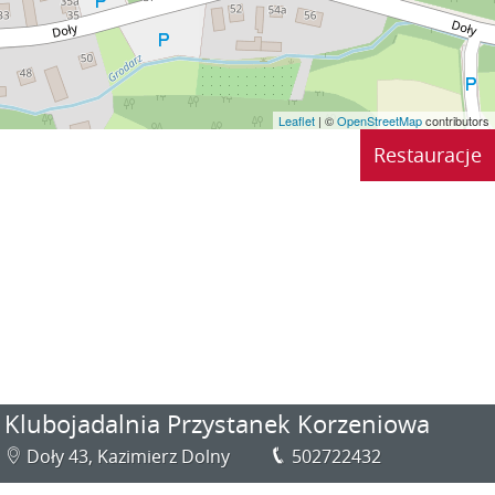
Leaflet
| ©
OpenStreetMap
contributors
Restauracje
Klubojadalnia Przystanek Korzeniowa
Doły 43, Kazimierz Dolny
502722432