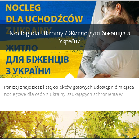
Nocleg dla Ukrainy / Житло для бiженцiв з
України
Poniżej znajdziesz listę obiektów gotowych udostępnić miejsca
noclegowe dla osób z Ukrainy, szukających schronienia w
naszym kraju. Skontaktuj się z właścicielem obiektu i uzgodnij
szczegóły....