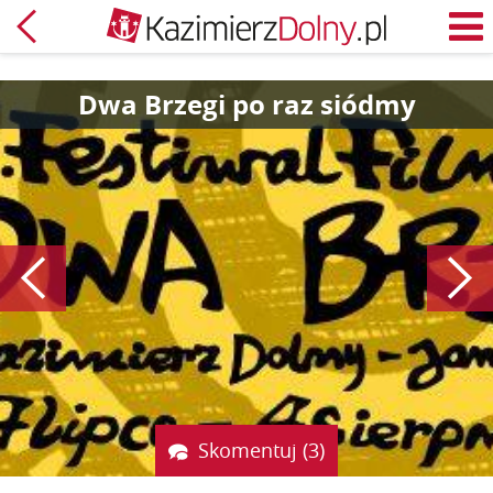
Powrót
M
Dwa Brzegi po raz siódmy
Poprzedni
Skomentuj (3)