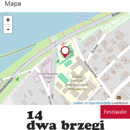
Mapa
+
-
Leaflet
| ©
OpenStreetMap
contributors
Festiwale