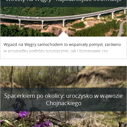
Wyjazd na Węgry samochodem to wspaniały pomysł, zarówno
w przypadku podróży turystycznej, jak i biznesowej czy
służbowej. Pamiętać tylko trzeba o wykupieniu winiety, co
można szybko i sprawnie zrobić online. Materiał powstał dzięki
współpracy reklamowej z Hungary Vignette.
Spacerkiem po okolicy: uroczysko w wąwozie
Chojnackiego