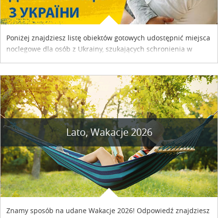
Poniżej znajdziesz listę obiektów gotowych udostępnić miejsca
noclegowe dla osób z Ukrainy, szukających schronienia w
naszym kraju. Skontaktuj się z właścicielem obiektu i uzgodnij
szczegóły....
Lato, Wakacje 2026
Znamy sposób na udane Wakacje 2026! Odpowiedź znajdziesz