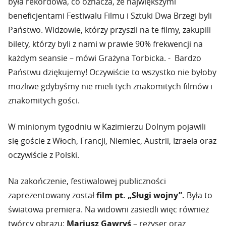
była rekordowa, co oznacza, że największymi
beneficjentami Festiwalu Filmu i Sztuki Dwa Brzegi byli
Państwo. Widzowie, którzy przyszli na te filmy, zakupili
bilety, którzy byli z nami w prawie 90% frekwencji na
każdym seansie – mówi Grażyna Torbicka. - Bardzo
Państwu dziękujemy! Oczywiście to wszystko nie byłoby
możliwe gdybyśmy nie mieli tych znakomitych filmów i
znakomitych gości.
W minionym tygodniu w Kazimierzu Dolnym pojawili
się goście z Włoch, Francji, Niemiec, Austrii, Izraela oraz
oczywiście z Polski.
Na zakończenie, festiwalowej publiczności
zaprezentowany został
film pt. „Sługi wojny”.
Była to
światowa premiera. Na widowni zasiedli więc również
twórcy obrazu:
Mariusz Gawryś
– reżyser oraz