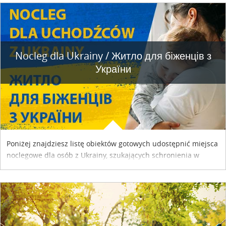
Nocleg dla Ukrainy / Житло для бiженцiв з
України
Poniżej znajdziesz listę obiektów gotowych udostępnić miejsca
noclegowe dla osób z Ukrainy, szukających schronienia w
naszym kraju. Skontaktuj się z właścicielem obiektu i uzgodnij
szczegóły....