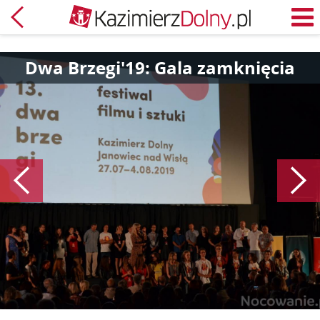
Powrót
M
Dwa Brzegi'19: Gala zamknięcia
Poprzedni