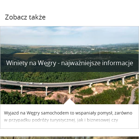
Zobacz także
Winiety na Węgry - najważniejsze informacje
Wyjazd na Węgry samochodem to wspaniały pomysł, zarówno
w przypadku podróży turystycznej, jak i biznesowej czy
służbowej. Pamiętać tylko trzeba o wykupieniu winiety, co
można szybko i sprawnie zrobić online. Materiał powstał dzięki