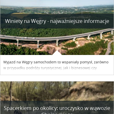
Winiety na Węgry - najważniejsze informacje
Wyjazd na Węgry samochodem to wspaniały pomysł, zarówno
w przypadku podróży turystycznej, jak i biznesowej czy
służbowej. Pamiętać tylko trzeba o wykupieniu winiety, co
można szybko i sprawnie zrobić online. Materiał powstał dzięki
współpracy reklamowej z Hungary Vignette.
Spacerkiem po okolicy: uroczysko w wąwozie