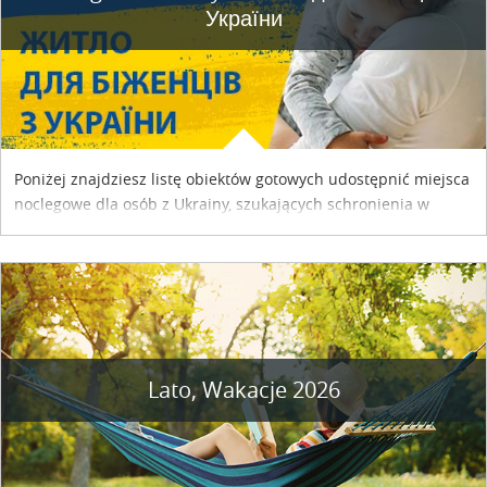
України
Poniżej znajdziesz listę obiektów gotowych udostępnić miejsca
noclegowe dla osób z Ukrainy, szukających schronienia w
naszym kraju. Skontaktuj się z właścicielem obiektu i uzgodnij
szczegóły....
Lato, Wakacje 2026