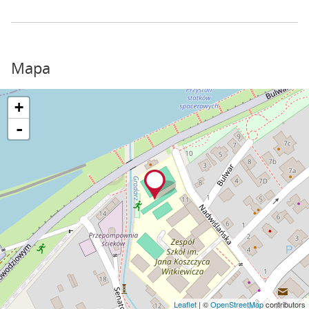
Mapa
+
-
Leaflet
| ©
OpenStreetMap
contributors