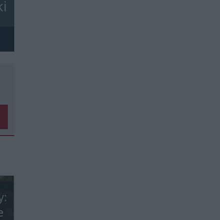
ki
y:
e