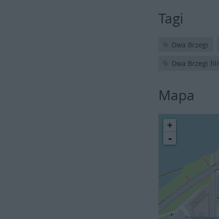
Tagi
Dwa Brzegi
Dwa Brzegi fi
Mapa
+
-