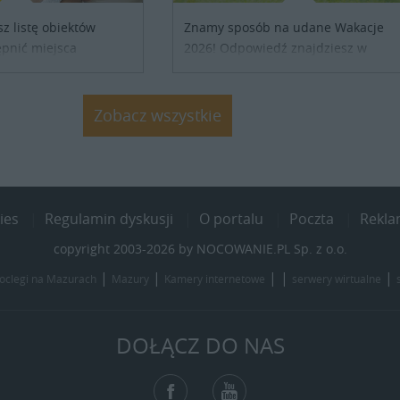
sz listę obiektów
Znamy sposób na udane Wakacje
pnić miejsca
2026! Odpowiedź znajdziesz w
ób z Ukrainy,
naszych ofertach noclegowych na
ronienia w naszym
Lato, Wakacje 2026. Nie zwlekaj
j się z właścicielem
atrakcyjne noclegi czekają...
Zobacz wszystkie
j szczegóły....
ies
Regulamin dyskusji
O portalu
Poczta
Rekl
copyright 2003-2026 by NOCOWANIE.PL Sp. z o.o.
|
|
| |
|
oclegi na Mazurach
Mazury
Kamery internetowe
serwery wirtualne
DOŁĄCZ DO NAS
Facebook
YouTube