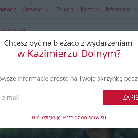
auracje
Zdjęcia
Kamery
Atrakcje
Informacje
t” na otwarcie
Chcesz być na bieżąco z wydarzeniami
 na otwarcie
w Kazimierzu Dolnym?
owsze informacje prosto na Twoją skrzynkę pocz
ZAPIS
Nie, dziękuję. Przejdź do serwisu