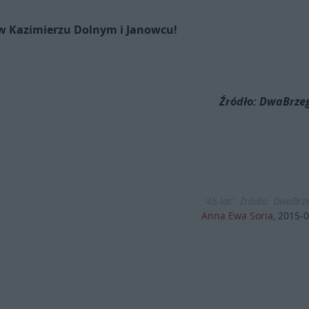
w Kazimierzu Dolnym i Janowcu!
Źródło: DwaBrzeg
'45 lat'. Źródło: DwaBrze
Anna Ewa Soria
,
2015-0