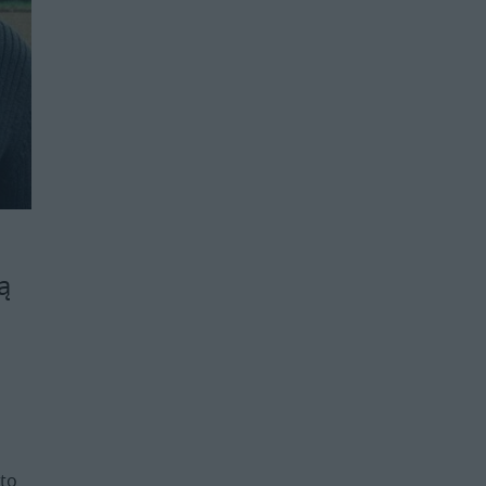
ą
 to