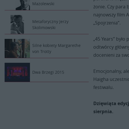
Mazolewski
żonie. Czy para 
najnowszy film A
Metaforyczny Jerzy
„Spojrzenia”.
Skolimowski
„45 Years” było
Silne kobiety Margarethe
odtwórcy głównyc
von Trotty
docenieni za sw
Emocjonalny, al
Dwa Brzegi 2015
Haigha uczestni
festiwalu.
Dzięwiąta edycj
sierpnia.