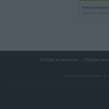
Poniżej znajdzie
gotowych udostę
noclegowe dla os
szukających sch
kraju. Skontaktu
obiektu i uzgodni
Polityka prywatności
Polityka cook
|
Domy i działki w Kazimierzu
N