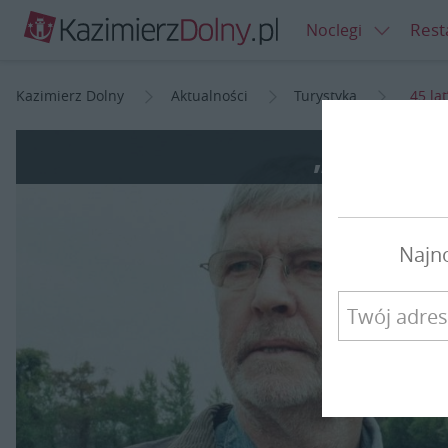
Rest
Noclegi
Kazimierz Dolny
Aktualności
Turystyka
„45 la
„45 lat”
Najn