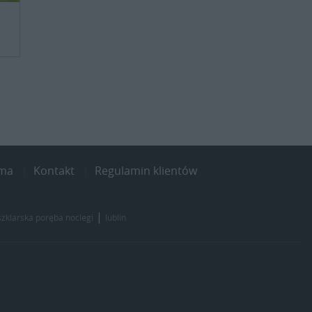
ama
Kontakt
Regulamin klientów
|
szklarska poręba noclegi
lublin