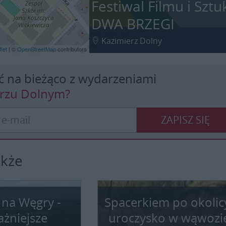
Festiwal Filmu i Sztu
DWA BRZEGI
Kazimierz Dolny
let
| ©
OpenStreetMap
contributors
ć na bieżąco z wydarzeniami
erzu Dolnym?
ZAPISZ SIĘ
akże
 na Węgry -
Spacerkiem po okolic
ażniejsze
uroczysko w wąwozi