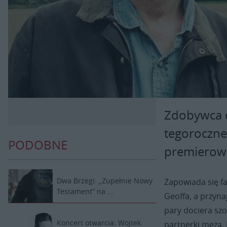
Zdobywca 
tegoroczne
PODOBNE
premierowo
Dwa Brzegi: „Zupełnie Nowy
Zapowiada się fa
Testament” na ...
Geoffa, a przyn
pary dociera sz
Koncert otwarcia: Wojtek
partnerki męża. 