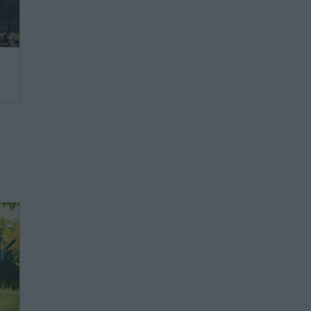
we,
ie
ie