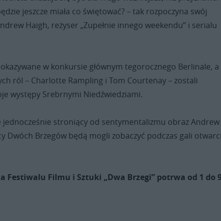
będzie jeszcze miała co świętować? – tak rozpoczyna swój
ndrew Haigh, reżyser „Zupełnie innego weekendu” i serialu
 pokazywane w konkursie głównym tegorocznego Berlinale, a
h ról – Charlotte Rampling i Tom Courtenay – zostali
oje występy Srebrnymi Niedźwiedziami.
e jednocześnie stroniący od sentymentalizmu obraz Andrew
cy Dwóch Brzegów będą mogli zobaczyć podczas gali otwarc
a Festiwalu Filmu i Sztuki „Dwa Brzegi” potrwa od 1 do 