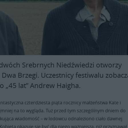
dwóch Srebrnych Niedźwiedzi otworzy
 Dwa Brzegi. Uczestnicy festiwalu zobacz
 „45 lat” Andrew Haigha.
ntastyczna czterdziesta piąta rocznicy małżeństwa Kate i
ajmniej na to wygląda. Tuż przed tym szczególnym dniem do
okująca wiadomość – w lodowcu odnaleziono ciało dawnej
Kobieta okazuje się być dla niego ważniejsza, niż przyznawał