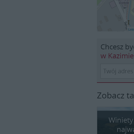
Leaf
Chcesz by
w Kazimi
Zobacz t
Winiety
najw